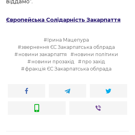
віддамо”.
Європейська Солідарність Закарпаття
Ірина Мацепура
звернення ЄС Закарпатська облрада
новини закарпаття
новини політики
новини прозахід
про захід
фракція ЄС Закарпатська облрада