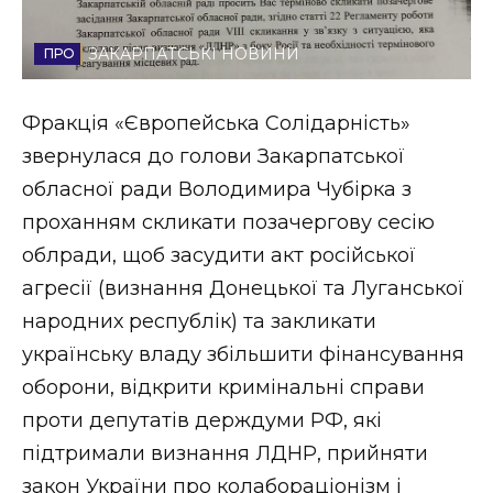
Стиль життя
ЗАКАРПАТСЬКІ НОВИНИ
Втрачений Ужгород
Фракція «Європейська Солідарність»
Втрачений Ужгород (відеоверсія)
звернулася до голови Закарпатської
обласної ради Володимира Чубірка з
проханням скликати позачергову сесію
ЗАКАРПАТСЬКІ НОВИНИ
облради, щоб засудити акт російської
агресії (визнання Донецької та Луганської
народних республік) та закликати
НОВИНИ ЗАХІДНОЇ УКРАЇНИ
українську владу збільшити фінансування
оборони, відкрити кримінальні справи
ФОТО
проти депутатів держдуми РФ, які
підтримали визнання ЛДНР, прийняти
закон України про колабораціонізм і