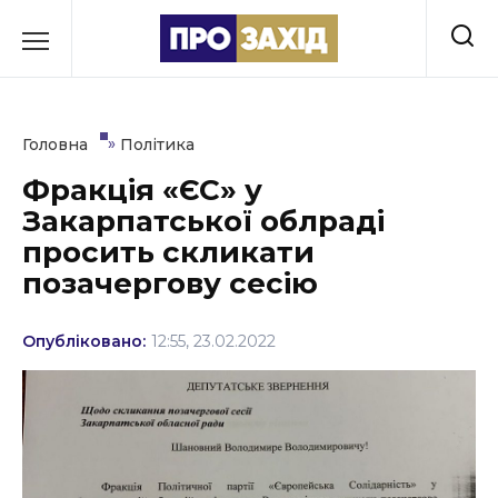
Перейти
до
РУБРИКИ
вмісту
Економіка
»
Головна
Політика
Здоров’я
Фракція «ЄС» у
Закарпатської облраді
Культура
просить скликати
Освіта
позачергову сесію
Події
Опубліковано:
12:55, 23.02.2022
Політика
Соціум
Спорт