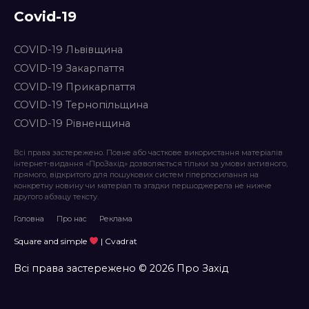
Covid-19
COVID-19 Львівщина
COVID-19 Закарпаття
COVID-19 Прикарпаття
COVID-19 Тернопільщина
COVID-19 Рівненщина
Всі права застережено. Повне або часткове використання матеріалів
інтернет-видання «ПроЗахід» дозволяється тільки за умови активного,
прямого, відкритого для пошукових систем гіперпосилання на
конкретну новину чи матеріал та згадки першоджерела не нижче
другого абзацу тексту.
Головна
Про нас
Реклама
Square and simple
| Cvadrat
Всі права застережено © 2026 Про Захід