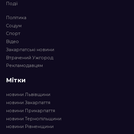
Події
Політика
Соціум
Спорт
Відео
Закарпатські новини
Втрачений Ужгород
Рекламодавцям
Мітки
новини Львівщини
новини Закарпаття
новини Прикарпаття
новини Тернопільщини
новини Рівненщини