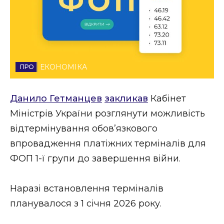
Стиль життя
Втрачений Ужгород
Втрачений Ужгород (відеоверсія)
ЕКОНОМІКА
Данило Гетманцев
закликав
Кабінет
ЗАКАРПАТСЬКІ НОВИНИ
Міністрів України розглянути можливість
відтермінування обов’язкового
впровадження платіжних терміналів для
НОВИНИ ЗАХІДНОЇ УКРАЇНИ
ФОП 1-ї групи до завершення війни.
ФОТО
Наразі встановлення терміналів
планувалося з 1 січня 2026 року.