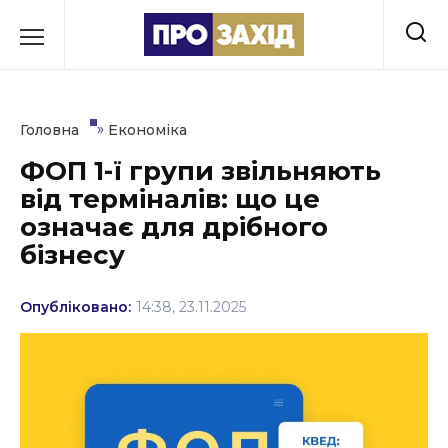
Перейти
до
РУБРИКИ
вмісту
Економіка
»
Головна
Економіка
Здоров’я
ФОП 1-ї групи звільняють
від терміналів: що це
Культура
означає для дрібного
Освіта
бізнесу
Події
Опубліковано:
14:38, 23.11.2025
Політика
Соціум
Спорт