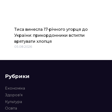
Тиса винесла 17-річного угорця до
України: прикордонники встигли
врятувати хлопця
05.08.2026
Рубрики
Економіка
Здоров’я
Культура
Освіта