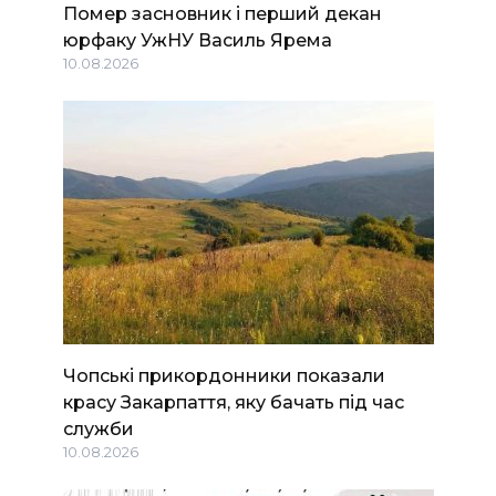
Помер засновник і перший декан
юрфаку УжНУ Василь Ярема
10.08.2026
Чопські прикордонники показали
красу Закарпаття, яку бачать під час
служби
10.08.2026