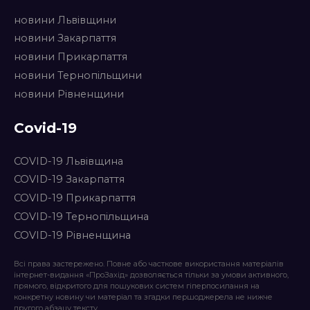
новини Львівщини
новини Закарпаття
новини Прикарпаття
новини Тернопільщини
новини Рівненщини
Covid-19
COVID-19 Львівщина
COVID-19 Закарпаття
COVID-19 Прикарпаття
COVID-19 Тернопільщина
COVID-19 Рівненщина
Всі права застережено. Повне або часткове використання матеріалів
інтернет-видання «ПроЗахід» дозволяється тільки за умови активного,
прямого, відкритого для пошукових систем гіперпосилання на
конкретну новину чи матеріал та згадки першоджерела не нижче
другого абзацу тексту.