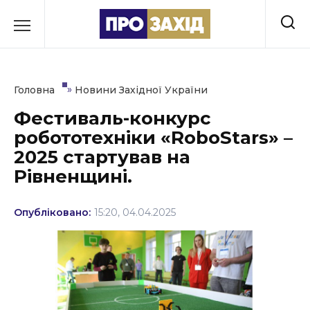
Перейти
до
РУБРИКИ
вмісту
Економіка
»
Головна
Новини Західної України
Здоров’я
Фестиваль-конкурс
робототехніки «RoboStars» –
Культура
2025 стартував на
Освіта
Рівненщині.
Події
Опубліковано:
15:20, 04.04.2025
Політика
Соціум
Спорт