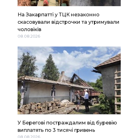
На Закарпатті у ТЦК незаконно
скасовували відстрочки та утримували
чоловіків
08.08.2026
У Берегові постраждалим від буревію
виплатять по 3 тисячі гривень
08.08.2026