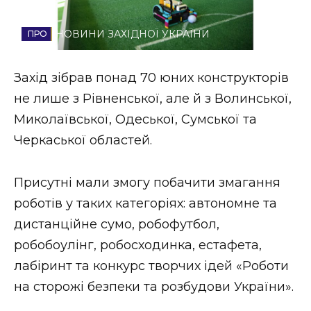
Стиль життя
НОВИНИ ЗАХІДНОЇ УКРАЇНИ
Втрачений Ужгород
Захід зібрав понад 70 юних конструкторів
Втрачений Ужгород (відеоверсія)
не лише з Рівненської, але й з Волинської,
Миколаївської, Одеської, Сумської та
Черкаської областей.
ЗАКАРПАТСЬКІ НОВИНИ
Присутні мали змогу побачити змагання
роботів у таких категоріях: автономне та
НОВИНИ ЗАХІДНОЇ УКРАЇНИ
дистанційне сумо, робофутбол,
робобоулінг, робосходинка, естафета,
ФОТО
лабіринт та конкурс творчих ідей «Роботи
на сторожі безпеки та розбудови України».