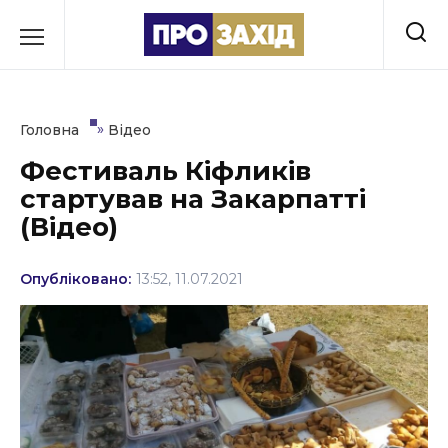
Перейти
до
РУБРИКИ
вмісту
Економіка
»
Головна
Відео
Здоров’я
Фестиваль Кіфликів
стартував на Закарпатті
Культура
(Відео)
Освіта
Опубліковано:
13:52, 11.07.2021
Події
Політика
Соціум
Спорт