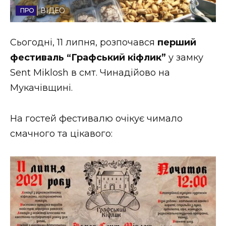
ВІДЕО
Стиль життя
Втрачений Ужгород
Сьогодні, 11 липня, розпочався
перший
фестиваль “Графський кіфлик”
у замку
Втрачений Ужгород (відеоверсія)
Sent Miklosh в смт. Чинадійово на
Мукачівщині.
ЗАКАРПАТСЬКІ НОВИНИ
На гостей фестивалю очікує чимало
смачного та цікавого:
НОВИНИ ЗАХІДНОЇ УКРАЇНИ
ФОТО