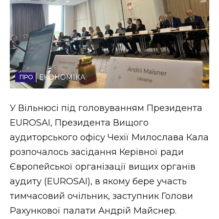
Стиль життя
Втрачений Ужгород
Втрачений Ужгород (відеоверсія)
ЕКОНОМІКА
ЗАКАРПАТСЬКІ НОВИНИ
У Вільнюсі під головуванням Президента
EUROSAI, Президента Вищого
аудиторського офісу Чехії Милослава Кала
НОВИНИ ЗАХІДНОЇ УКРАЇНИ
розпочалось засідання Керівної ради
Європейської організації вищих органів
аудиту (EUROSAI), в якому бере участь
ФОТО
тимчасовий очільник, заступник Голови
Рахункової палати Андрій Майснер.