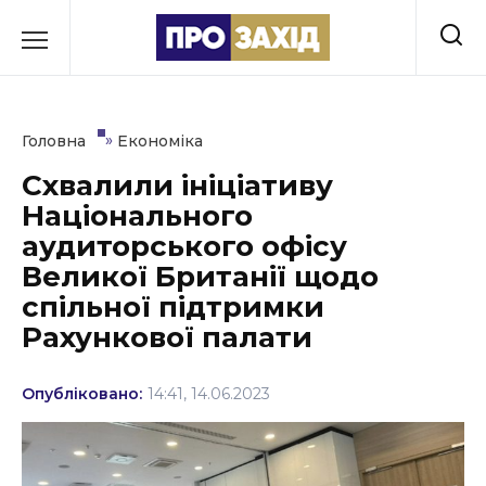
Перейти
до
РУБРИКИ
вмісту
Економіка
»
Головна
Економіка
Здоров’я
Схвалили ініціативу
Національного
Культура
аудиторського офісу
Освіта
Великої Британії щодо
спільної підтримки
Події
Рахункової палати
Політика
Опубліковано:
14:41, 14.06.2023
Соціум
Спорт