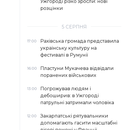
Ужгороді різко зросли: нові
розцінки
5 СЕРПНЯ
Рахівська громада представила
17:00
українську культуру на
фестивалі в Румунії
Пластуни Мукачева відвідали
16:00
поранених військових
Погрожував людям і
13:00
дебоширив: в Ужгороді
патрульні затримали чоловіка
Закарпатські рятувальники
12:00
допомагають гасити масштабні
лісові пожежі у Франції