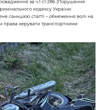
ровадження за ч.1 ст.286 (Порушення
римінального кодексу України.
е санкцією статті – обмеження волі на
ням права керувати транспортними