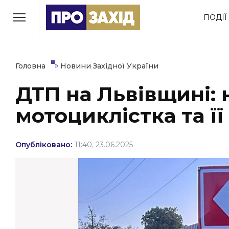
Перейти
ПОДІЇ
до
РУБРИКИ
вмісту
Економіка
Здоров’я
»
Головна
Новини Західної України
ДТП на Львівщині: 
Політика
Соціум
мотоциклістка та ї
Втрачений Ужгород
(відеоверсія)
Опубліковано:
11:40, 23.06.2025
ЗАКАРПАТСЬКІ НОВИНИ