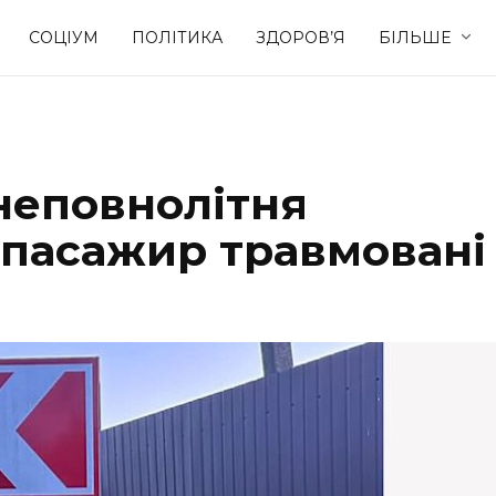
СОЦІУМ
ПОЛІТИКА
ЗДОРОВ’Я
БІЛЬШЕ
Культура
Освіта
неповнолітня
Спорт
Стиль житт
ї пасажир травмовані