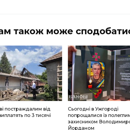
ам також може сподобати
ві постраждалим від
Сьогодні в Ужгороді
виплатять по 3 тисячі
попрощалися із полегли
захисником Володимир
Йорданом