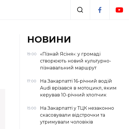
Події
НОВИНИ
я
Втрачений Ужгород
«Пізнай Ясіня»: у громаді
19:00
створюють новий культурно-
пізнавальний маршрут
На Закарпатті 16-річний водій
17:00
Audi врізався в мотоцикл, яким
керував 10-річний хлопчик
На Закарпатті у ТЦК незаконно
15:00
скасовували відстрочки та
утримували чоловіків