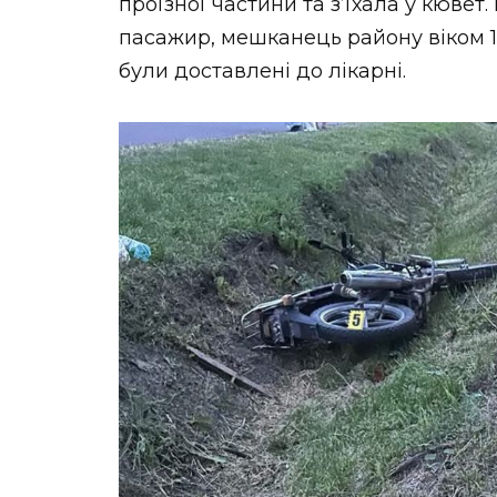
проїзної частини та з’їхала у кювет
пасажир, мешканець району віком 1
були доставлені до лікарні.