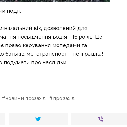
и події.
мінімальний вік, дозволений для
мання посвідчення водія – 16 років. Це
адає право керування мопедами та
 батьків: мототранспорт – не іграшка!
о подумати про наслідки.
новини прозахід
про захід