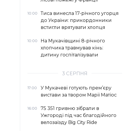
Тиса винесла 17-річного угорця
10:00
до України: прикордонники
встигли врятувати хлопця
На Мукачівщині 8-річного
10:00
хлопчика травмував кінь:
дитину госпіталізували
3 СЕРПНЯ
У Мукачеві готують прем’єру
17:00
вистави за твором Марії Матіос
75 351 гривню зібрали в
16:00
Ужгороді під час благодійного
велозаїзду Big Сity Ride