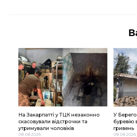
В
На Закарпатті у ТЦК незаконно
У Берего
скасовували відстрочки та
буревію 
утримували чоловіків
гривень
08.08.2026
08.08.2026