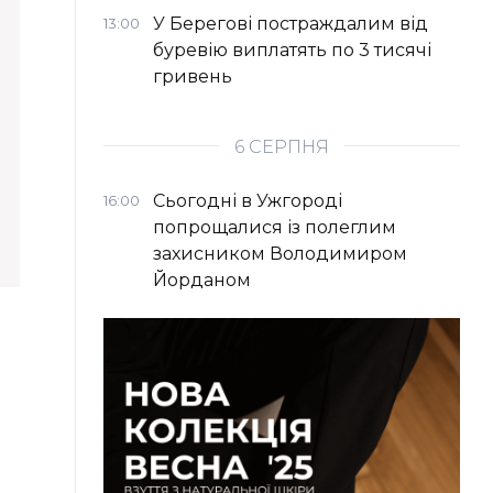
У Берегові постраждалим від
13:00
буревію виплатять по 3 тисячі
гривень
6 СЕРПНЯ
Сьогодні в Ужгороді
16:00
попрощалися із полеглим
захисником Володимиром
Йорданом