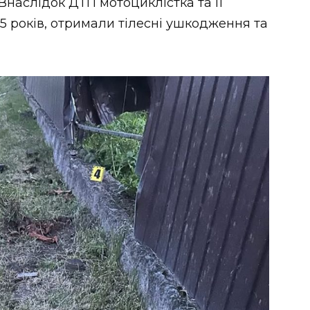
. Внаслідок ДТП мотоциклістка та її
5 років, отримали тілесні ушкодження та