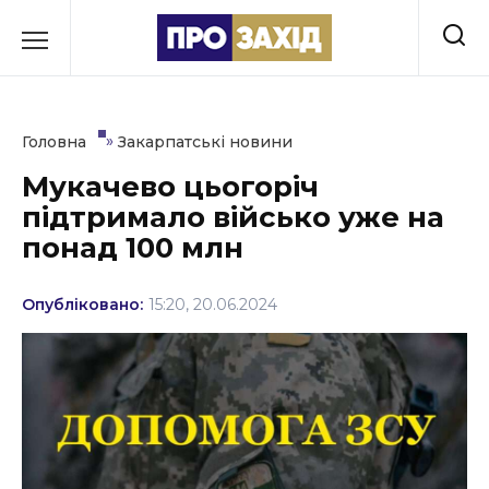
Перейти
до
РУБРИКИ
вмісту
Економіка
»
Головна
Закарпатські новини
Здоров’я
Мукачево цьогоріч
підтримало військо уже на
Культура
понад 100 млн
Освіта
Опубліковано:
15:20, 20.06.2024
Події
Політика
Соціум
Спорт