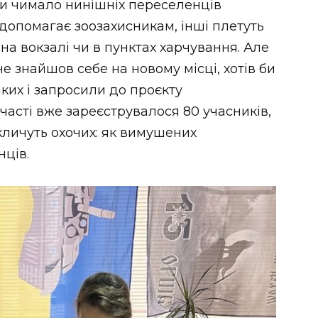
йни чимало нинішніх переселенців
 допомагає зоозахисникам, інші плетуть
на вокзалі чи в пунктах харчування. Але
е знайшов себе на новому місці, хотів би
аких і запросили до проєкту
часті вже зареєструвалося 80 учасників,
кличуть охочих: як вимушених
нців.