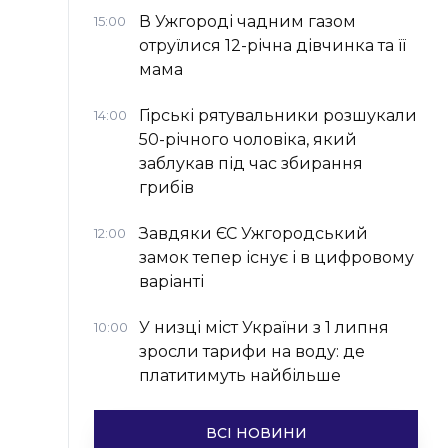
В Ужгороді чадним газом
15:00
отруїлися 12-річна дівчинка та її
мама
Гірські рятувальники розшукали
14:00
50-річного чоловіка, який
заблукав під час збирання
грибів
Завдяки ЄС Ужгородський
12:00
замок тепер існує і в цифровому
варіанті
У низці міст України з 1 липня
10:00
зросли тарифи на воду: де
платитимуть найбільше
ВСІ НОВИНИ