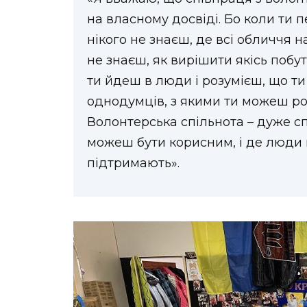
на власному досвіді. Бо коли ти 
нікого не знаєш, де всі обличчя н
не знаєш, як вирішити якісь побу
ти йдеш в люди і розумієш, що ти
однодумців, з якими ти можеш ро
Волонтерська спільнота – дуже спі
можеш бути корисним, і де люди 
підтримають».