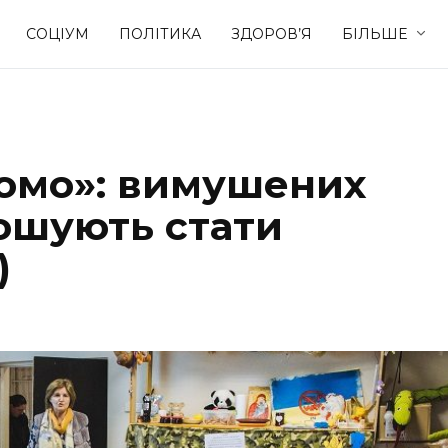
СОЦІУМ
ПОЛІТИКА
ЗДОРОВ’Я
БІЛЬШЕ
Культура
Освіта
омо»: вимушених
Спорт
Стиль житт
ошують стати
)