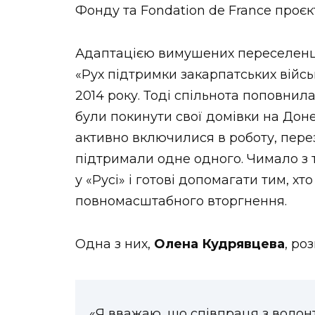
Фонду та Fondation de France проє
Адаптацією вимушених переселенці
«Рух підтримки закарпатських війс
2014 року. Тоді спільнота поповнил
були покинути свої домівки на Доне
активно включилися в роботу, пер
підтримали одне одного. Чимало з т
у «Русі» і готові допомагати тим, хт
повномасштабного вторгнення.
Одна з них,
Олена Кудрявцева
, ро
«Я вважаю, що співпраця з волон