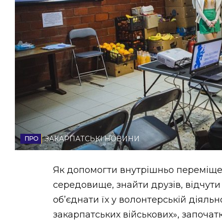
НОВИНИ ЗАХІДНОЇ УКРАЇНИ
ФОТО
ВІДЕО
ЗАКАРПАТСЬКІ НОВИНИ
Як допомогти внутрішньо переміще
середовище, знайти друзів, відчут
об’єднати їх у волонтерській діяльн
закарпатських військових», започа