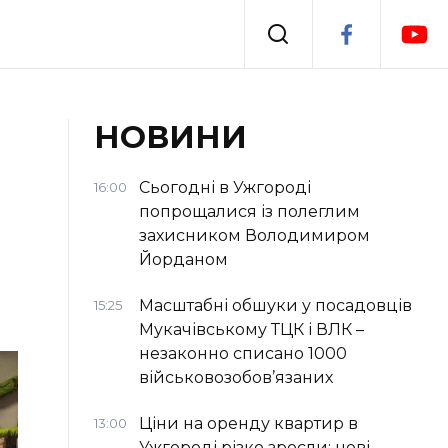
Події
НОВИНИ
я
Втрачений Ужгород
Сьогодні в Ужгороді
16:00
попрощалися із полеглим
захисником Володимиром
Йорданом
Масштабні обшуки у посадовців
15:25
Мукачівському ТЦК і ВЛК –
незаконно списано 1000
військовозобов’язаних
Ціни на оренду квартир в
13:00
Ужгороді різко зросли: нові