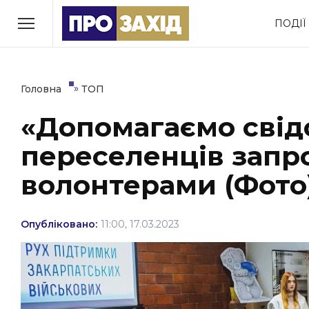
Перейти
ПОДІЇ
до
РУБРИКИ
вмісту
Економіка
Здоров’я
»
Головна
ТОП
«Допомагаємо свід
Політика
Соціум
переселенців запр
Втрачений Ужгород
(відеоверсія)
волонтерами (Фото
Опубліковано:
11:00, 17.03.2023
ЗАКАРПАТСЬКІ НОВИНИ