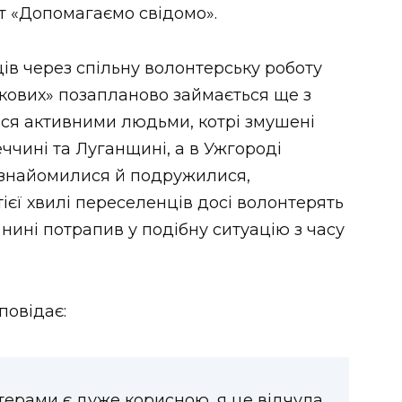
кт «Допомагаємо свідомо».
в через спільну волонтерську роботу
ькових» позапланово займається ще з
ася активними людьми, котрі змушені
ччині та Луганщині, а в Ужгороді
езнайомилися й подружилися,
ієї хвилі переселенців досі волонтерять
о нині потрапив у подібну ситуацію з часу
зповідає:
терами є дуже корисною, я це відчула