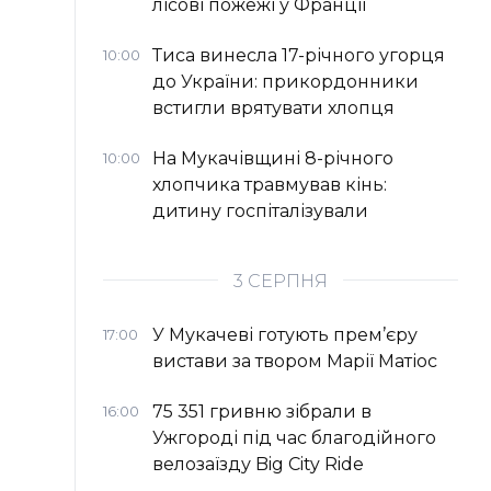
лісові пожежі у Франції
Тиса винесла 17-річного угорця
10:00
до України: прикордонники
встигли врятувати хлопця
На Мукачівщині 8-річного
10:00
хлопчика травмував кінь:
дитину госпіталізували
3 СЕРПНЯ
У Мукачеві готують прем’єру
17:00
вистави за твором Марії Матіос
75 351 гривню зібрали в
16:00
Ужгороді під час благодійного
велозаїзду Big Сity Ride