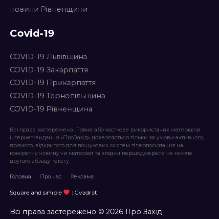
новини Рівненщини
Covid-19
COVID-19 Львівщина
COVID-19 Закарпаття
COVID-19 Прикарпаття
COVID-19 Тернопільщина
COVID-19 Рівненщина
Всі права застережено. Повне або часткове використання матеріалів
інтернет-видання «ПроЗахід» дозволяється тільки за умови активного,
прямого, відкритого для пошукових систем гіперпосилання на
конкретну новину чи матеріал та згадки першоджерела не нижче
другого абзацу тексту.
Головна
Про нас
Реклама
Square and simple
| Cvadrat
Всі права застережено © 2026 Про Захід