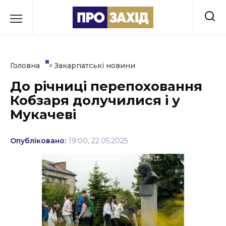
Перейти
до
РУБРИКИ
вмісту
Економіка
»
Головна
Закарпатські новини
Здоров’я
До річниці перепоховання
Кобзаря долучилися і у
Культура
Мукачеві
Освіта
Опубліковано:
19:00, 22.05.2025
Події
Політика
Соціум
Спорт