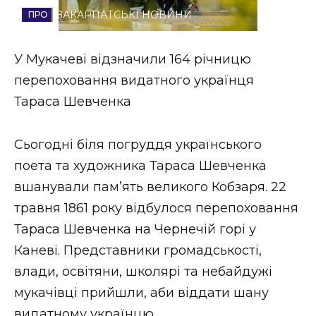
ЗАКАРПАТСЬКІ НОВИНИ
Стиль життя
Втрачений Ужгород
У Мукачеві відзначили 164 річницю
перепоховання видатного українця
Втрачений Ужгород (відеоверсія)
Тараса Шевченка
Сьогодні біля погруддя українського
ЗАКАРПАТСЬКІ НОВИНИ
поета та художника Тараса Шевченка
вшанували пам’ять великого Кобзаря. 22
травня 1861 року відбулося перепоховання
НОВИНИ ЗАХІДНОЇ УКРАЇНИ
Тараса Шевченка на Чернечій горі у
Каневі. Представники громадськості,
ФОТО
влади, освітяни, школярі та небайдужі
мукачівці прийшли, аби віддати шану
видатному українцю.