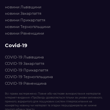
новини Львівщини
новини Закарпаття
новини Прикарпаття
новини Тернопільщини
новини Рівненщини
Covid-19
COVID-19 Львівщина
COVID-19 Закарпаття
COVID-19 Прикарпаття
COVID-19 Тернопільщина
COVID-19 Рівненщина
Всі права застережено. Повне або часткове використання матеріалів
інтернет-видання «ПроЗахід» дозволяється тільки за умови активного,
прямого, відкритого для пошукових систем гіперпосилання на
конкретну новину чи матеріал та згадки першоджерела не нижче
другого абзацу тексту.