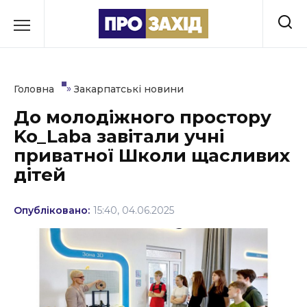
Перейти
до
РУБРИКИ
вмісту
Економіка
»
Головна
Закарпатські новини
Здоров’я
До молодіжного простору
Ko_Laba завітали учні
Культура
приватної Школи щасливих
Освіта
дітей
Події
Опубліковано:
15:40, 04.06.2025
Політика
Соціум
Спорт