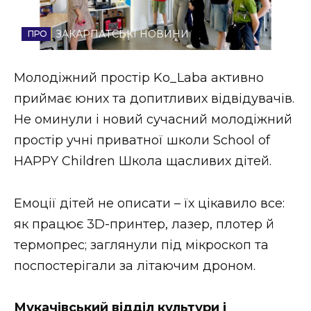
Стиль життя
ЗАКАРПАТСЬКІ НОВИНИ
Втрачений Ужгород
Молодіжний простір Ko_Laba активно
Втрачений Ужгород (відеоверсія)
приймає юних та допитливих відвідувачів.
Не оминули і новий сучасний молодіжний
простір учні приватної школи School of
ЗАКАРПАТСЬКІ НОВИНИ
HAPPY Children Школа щасливих дітей.
Емоції дітей не описати – їх цікавило все:
НОВИНИ ЗАХІДНОЇ УКРАЇНИ
як працює 3D-принтер, лазер, плотер й
термопрес; заглянули під мікроскоп та
ФОТО
поспостерігали за літаючим дроном.
Мукачівський відділ культури і