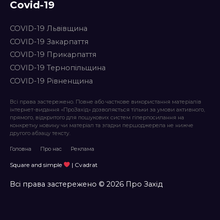
Covid-19
COVID-19 Львівщина
COVID-19 Закарпаття
COVID-19 Прикарпаття
COVID-19 Тернопільщина
COVID-19 Рівненщина
Всі права застережено. Повне або часткове використання матеріалів
інтернет-видання «ПроЗахід» дозволяється тільки за умови активного,
прямого, відкритого для пошукових систем гіперпосилання на
конкретну новину чи матеріал та згадки першоджерела не нижче
другого абзацу тексту.
Головна
Про нас
Реклама
Square and simple
| Cvadrat
Всі права застережено © 2026 Про Захід