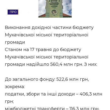
Стиль життя
ЕКОНОМІКА
Втрачений Ужгород
Виконання дохідної частини бюджету
Втрачений Ужгород (відеоверсія)
Мукачівської міської територіальної
громади
Станом на 17 травня до бюджету
ЗАКАРПАТСЬКІ НОВИНИ
Мукачівської міської територіальної
громади надійшло 560,4 млн грн. З них:
НОВИНИ ЗАХІДНОЇ УКРАЇНИ
До загального фонду: 522,6 млн грн,
зокрема:
ФОТО
податки, збори та інші доходи – 406,3 млн
грн;
міжбюджетні трансферти – 116,3 млн грн.