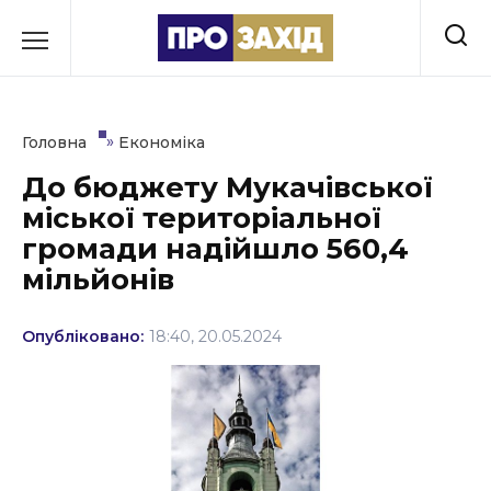
Перейти
до
РУБРИКИ
вмісту
Економіка
»
Головна
Економіка
Здоров’я
До бюджету Мукачівської
міської територіальної
Культура
громади надійшло 560,4
Освіта
мільйонів
Події
Опубліковано:
18:40, 20.05.2024
Політика
Соціум
Спорт