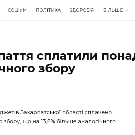
СОЦІУМ
ПОЛІТИКА
ЗДОРОВ’Я
БІЛЬШЕ
Культура
Освіта
паття сплатили пона
Спорт
Стиль житт
чного збору
джетів Закарпатської області сплачено
о збору, що на 13,8% більше аналогічного