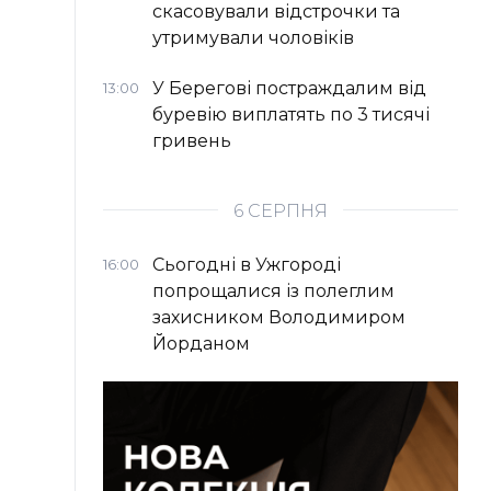
скасовували відстрочки та
утримували чоловіків
У Берегові постраждалим від
13:00
буревію виплатять по 3 тисячі
гривень
6 СЕРПНЯ
Сьогодні в Ужгороді
16:00
попрощалися із полеглим
захисником Володимиром
Йорданом