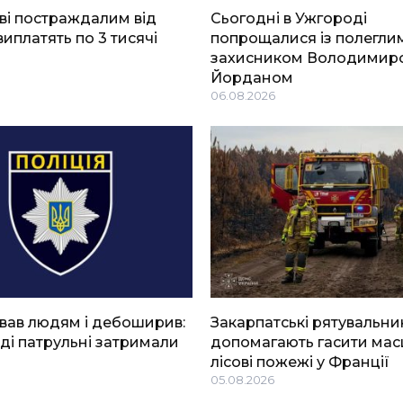
ві постраждалим від
Сьогодні в Ужгороді
виплатять по 3 тисячі
попрощалися із полегли
захисником Володимир
Йорданом
06.08.2026
вав людям і дебоширив:
Закарпатські рятувальни
ді патрульні затримали
допомагають гасити мас
лісові пожежі у Франції
05.08.2026