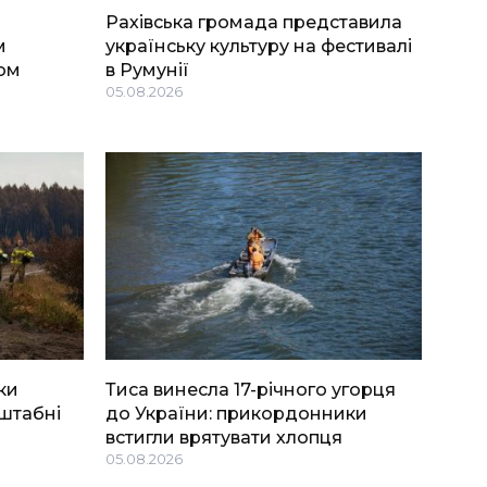
Рахівська громада представила
м
українську культуру на фестивалі
ом
в Румунії
05.08.2026
ки
Тиса винесла 17-річного угорця
штабні
до України: прикордонники
встигли врятувати хлопця
05.08.2026