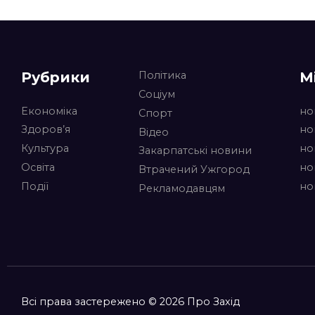
Рубрики
М
Політика
Соціум
Економіка
но
Спорт
Здоров’я
но
Відео
Культура
но
Закарпатські новини
Освіта
но
Втрачений Ужгород
Події
но
Рекламодавцям
Всі права застережено © 2026 Про Захід