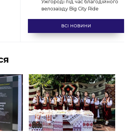
Ужгороді під час благодійного
велозаїзду Big Сity Ride
ВСІ НОВИНИ
ся