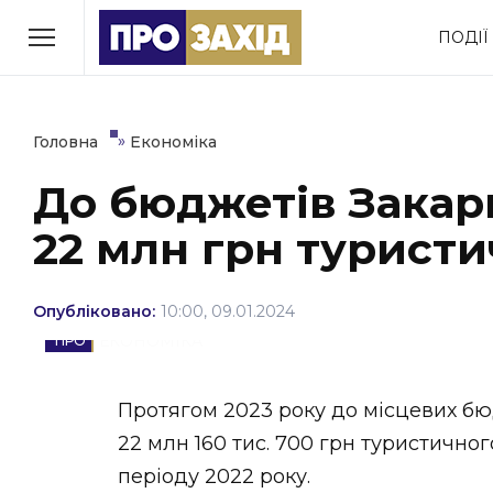
Перейти
ПОДІЇ
до
РУБРИКИ
вмісту
Економіка
Здоров’я
»
Головна
Економіка
До бюджетів Закар
Політика
Соціум
22 млн грн туристи
Втрачений Ужгород
(відеоверсія)
Опубліковано:
10:00, 09.01.2024
ЕКОНОМІКА
ЗАКАРПАТСЬКІ НОВИНИ
Протягом 2023 року до місцевих бю
22 млн 160 тис. 700 грн туристичног
періоду 2022 року.