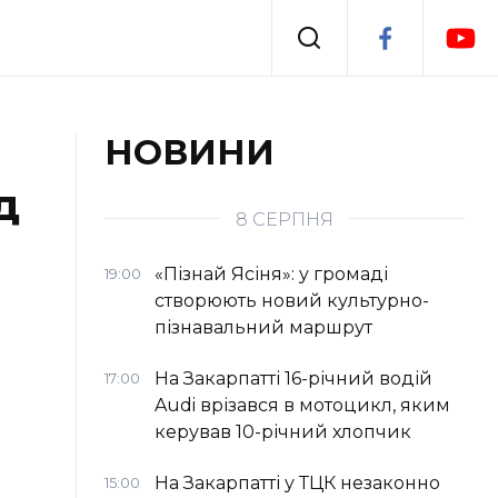
Події
НОВИНИ
д
я
Втрачений Ужгород
8 СЕРПНЯ
«Пізнай Ясіня»: у громаді
19:00
створюють новий культурно-
пізнавальний маршрут
На Закарпатті 16-річний водій
17:00
Audi врізався в мотоцикл, яким
керував 10-річний хлопчик
На Закарпатті у ТЦК незаконно
15:00