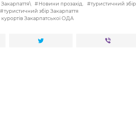
Закарпаття\
Новини прозахід.
туристичний збі
туристичний збір Закарпаття
 курортів Закарпатської ОДА