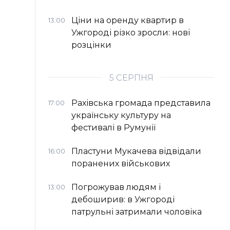
Ціни на оренду квартир в
13:00
Ужгороді різко зросли: нові
розцінки
5 СЕРПНЯ
Рахівська громада представила
17:00
українську культуру на
фестивалі в Румунії
Пластуни Мукачева відвідали
16:00
поранених військових
Погрожував людям і
13:00
дебоширив: в Ужгороді
патрульні затримали чоловіка