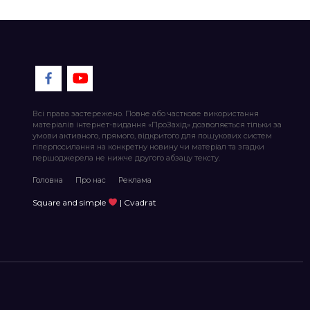
Всі права застережено. Повне або часткове використання
матеріалів інтернет-видання «ПроЗахід» дозволяється тільки за
умови активного, прямого, відкритого для пошукових систем
гіперпосилання на конкретну новину чи матеріал та згадки
першоджерела не нижче другого абзацу тексту.
Головна
Про нас
Реклама
Square and simple
| Cvadrat