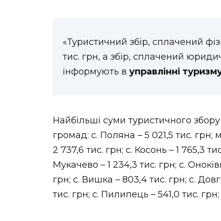
НОВИНИ ЗАХІДНОЇ УКРАЇНИ
«Туристичний збір, сплачений фіз
тис. грн, а збір, сплачений юридич
ФОТО
інформують в
управлінні туризм
ВІДЕО
Найбільші суми туристичного збор
громад: с. Поляна – 5 021,5 тис. грн; 
2 737,6 тис. грн; с. Косонь – 1 765,3 ти
Мукачево – 1 234,3 тис. грн; с. Оноківц
грн; с. Вишка – 803,4 тис. грн; с. Довге
тис. грн; с. Пилипець – 541,0 тис. грн;