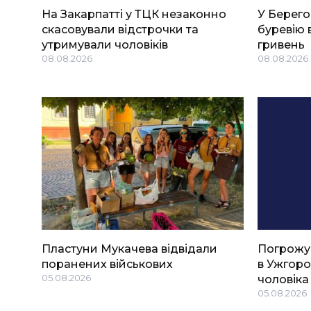
На Закарпатті у ТЦК незаконно
У Берего
скасовували відстрочки та
буревію 
утримували чоловіків
гривень
08.08.2026
08.08.2026
Пластуни Мукачева відвідали
Погрожу
поранених військових
в Ужгоро
05.08.2026
чоловіка
05.08.2026