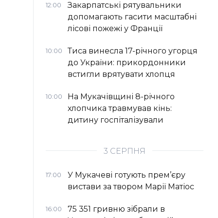
Закарпатські рятувальники
12:00
допомагають гасити масштабні
лісові пожежі у Франції
Тиса винесла 17-річного угорця
10:00
до України: прикордонники
встигли врятувати хлопця
На Мукачівщині 8-річного
10:00
хлопчика травмував кінь:
дитину госпіталізували
3 СЕРПНЯ
У Мукачеві готують прем’єру
17:00
вистави за твором Марії Матіос
75 351 гривню зібрали в
16:00