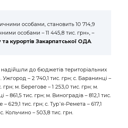
ичними особами, становить 10 714,9
ними особами – 11 445,8 тис. грн», –
у та курортів Закарпатської ОДА
.
у надійшли до бюджетів територіальних
м. Ужгород – 2 740,1 тис. грн; с. Баранинці –
с. грн; м. Берегове – 1 253,0 тис. грн; м.
і – 861,5 тис. грн; м. Виноградів – 812,1 тис.
 – 629,1 тис. грн; с. Тур᾿я-Ремета – 617,1
 с. Кольчино – 503,8 тис. грн.