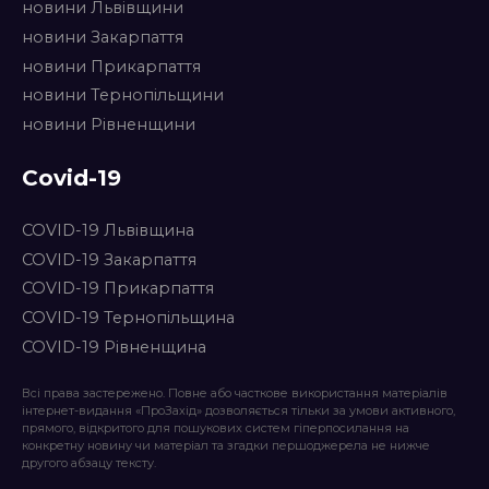
новини Львівщини
новини Закарпаття
новини Прикарпаття
новини Тернопільщини
новини Рівненщини
Covid-19
COVID-19 Львівщина
COVID-19 Закарпаття
COVID-19 Прикарпаття
COVID-19 Тернопільщина
COVID-19 Рівненщина
Всі права застережено. Повне або часткове використання матеріалів
інтернет-видання «ПроЗахід» дозволяється тільки за умови активного,
прямого, відкритого для пошукових систем гіперпосилання на
конкретну новину чи матеріал та згадки першоджерела не нижче
другого абзацу тексту.