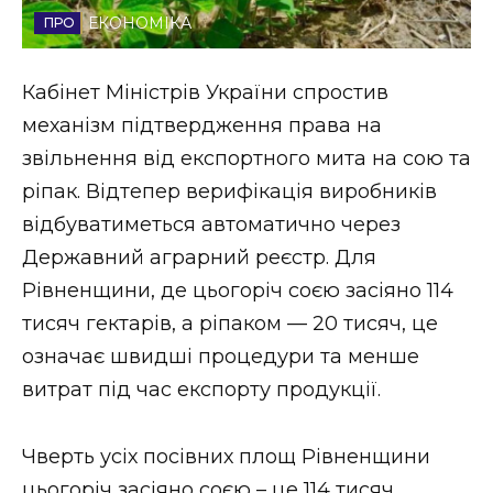
ЕКОНОМІКА
Стиль життя
Втрачений Ужгород
Кабінет Міністрів України спростив
механізм підтвердження права на
Втрачений Ужгород (відеоверсія)
звільнення від експортного мита на сою та
ріпак. Відтепер верифікація виробників
відбуватиметься автоматично через
ЗАКАРПАТСЬКІ НОВИНИ
Державний аграрний реєстр. Для
Рівненщини, де цьогоріч соєю засіяно 114
тисяч гектарів, а ріпаком — 20 тисяч, це
НОВИНИ ЗАХІДНОЇ УКРАЇНИ
означає швидші процедури та менше
витрат під час експорту продукції.
ФОТО
Чверть усіх посівних площ Рівненщини
цьогоріч засіяно соєю – це 114 тисяч