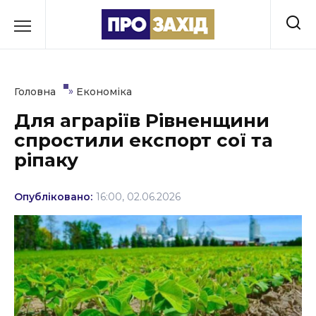
Перейти
до
РУБРИКИ
вмісту
Економіка
»
Головна
Економіка
Здоров’я
Для аграріїв Рівненщини
спростили експорт сої та
Культура
ріпаку
Освіта
Опубліковано:
16:00, 02.06.2026
Події
Політика
Соціум
Спорт