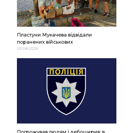
Пластуни Мукачева відвідали
поранених військових
05.08.2026
Погрожував людям і дебоширив: в