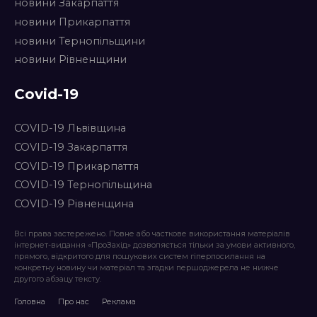
новини Закарпаття
новини Прикарпаття
новини Тернопільщини
новини Рівненщини
Covid-19
COVID-19 Львівщина
COVID-19 Закарпаття
COVID-19 Прикарпаття
COVID-19 Тернопільщина
COVID-19 Рівненщина
Всі права застережено. Повне або часткове використання матеріалів
інтернет-видання «ПроЗахід» дозволяється тільки за умови активного,
прямого, відкритого для пошукових систем гіперпосилання на
конкретну новину чи матеріал та згадки першоджерела не нижче
другого абзацу тексту.
Головна
Про нас
Реклама