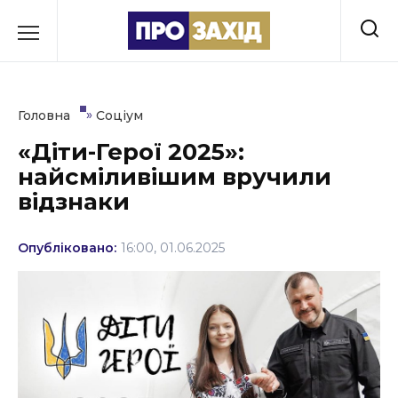
Перейти
до
РУБРИКИ
вмісту
Економіка
»
Головна
Соціум
Здоров’я
«Діти-Герої 2025»:
найсміливішим вручили
Культура
відзнаки
Освіта
Опубліковано:
16:00, 01.06.2025
Події
Політика
Соціум
Спорт