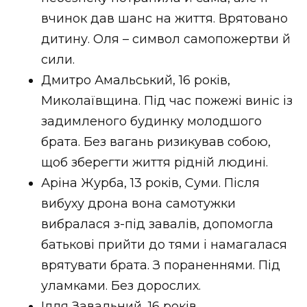
ВІДЕО
вчинок дав шанс на життя. Врятовано
дитину. Оля – символ самопожертви й
сили.
Дмитро Амальський, 16 років,
Миколаївщина. Під час пожежі виніс із
задимленого будинку молодшого
брата. Без вагань ризикував собою,
щоб зберегти життя рідній людині.
Аріна Журба, 13 років, Суми. Після
вибуху дрона вона самотужки
вибралася з-під завалів, допомогла
батькові прийти до тями і намагалася
врятувати брата. З пораненнями. Під
уламками. Без дорослих.
Ілля Завальний, 16 років,