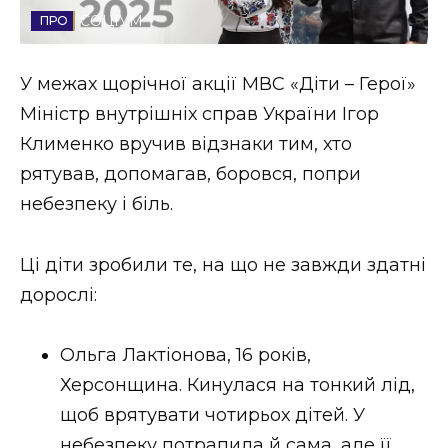
СОЦІУМ
Стиль життя
Втрачений Ужгород
У межах щорічної акції МВС «Діти – Герої»
Міністр внутрішніх справ України Ігор
Втрачений Ужгород (відеоверсія)
Клименко вручив відзнаки тим, хто
рятував, допомагав, боровся, попри
небезпеку і біль.
ЗАКАРПАТСЬКІ НОВИНИ
Ці діти зробили те, на що не завжди здатні
дорослі:
НОВИНИ ЗАХІДНОЇ УКРАЇНИ
Ольга Лактіонова, 16 років,
ФОТО
Херсонщина. Кинулася на тонкий лід,
щоб врятувати чотирьох дітей. У
небезпеку потрапила й сама, але її