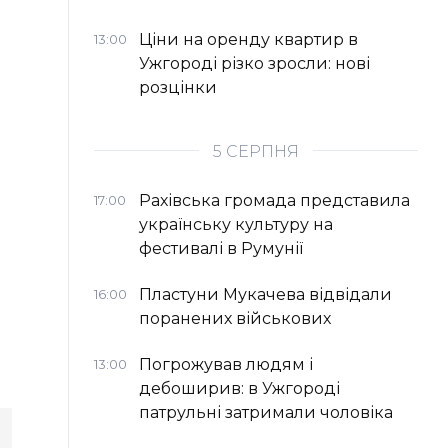
Ціни на оренду квартир в
13:00
Ужгороді різко зросли: нові
розцінки
5 СЕРПНЯ
Рахівська громада представила
17:00
українську культуру на
фестивалі в Румунії
Пластуни Мукачева відвідали
16:00
поранених військових
Погрожував людям і
13:00
дебоширив: в Ужгороді
патрульні затримали чоловіка