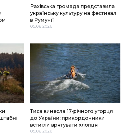
Рахівська громада представила
м
українську культуру на фестивалі
ом
в Румунії
05.08.2026
ки
Тиса винесла 17-річного угорця
штабні
до України: прикордонники
встигли врятувати хлопця
05.08.2026