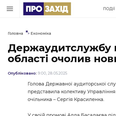
Перейти
ПОДІЇ
до
РУБРИКИ
вмісту
Економіка
Здоров’я
»
Головна
Економіка
Держаудитслужбу в
Політика
Соціум
області очолив нов
Втрачений Ужгород
(відеоверсія)
Опубліковано:
9:00, 28.05.2025
Голова Державної аудиторської сл
представила колективу Управління 
ЗАКАРПАТСЬКІ НОВИНИ
очільника – Сергія Красиленка.
У своїй промові Алла Басалаєва пі