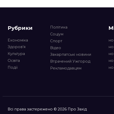
Рубрики
М
Політика
Соціум
Економіка
но
Спорт
Здоров’я
но
Відео
Культура
но
Закарпатські новини
Освіта
но
Втрачений Ужгород
Події
но
Рекламодавцям
Всі права застережено © 2026 Про Захід