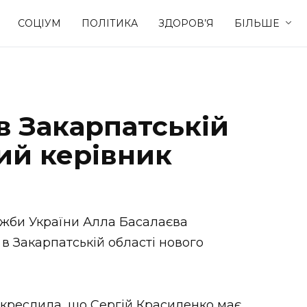
СОЦІУМ
ПОЛІТИКА
ЗДОРОВ’Я
БІЛЬШЕ
Культура
Освіта
 Закарпатській
Спорт
Стиль житт
ий керівник
ужби України Алла Басалаєва
в Закарпатській області нового
дкреслила, що Сергій Красиленко має