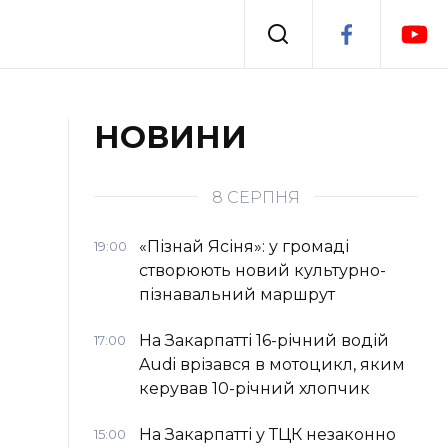
Події
НОВИНИ
я
Втрачений Ужгород
8 СЕРПНЯ
«Пізнай Ясіня»: у громаді
19:00
створюють новий культурно-
пізнавальний маршрут
На Закарпатті 16-річний водій
17:00
Audi врізався в мотоцикл, яким
керував 10-річний хлопчик
На Закарпатті у ТЦК незаконно
15:00