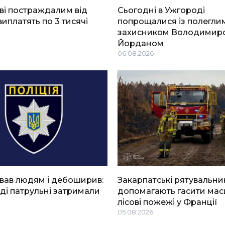
ві постраждалим від
Сьогодні в Ужгороді
виплатять по 3 тисячі
попрощалися із полегли
захисником Володимир
Йорданом
06.08.2026
вав людям і дебоширив:
Закарпатські рятувальни
ді патрульні затримали
допомагають гасити мас
лісові пожежі у Франції
05.08.2026