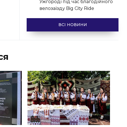
Ужгороді під час благодійного
велозаїзду Big Сity Ride
ВСІ НОВИНИ
ся