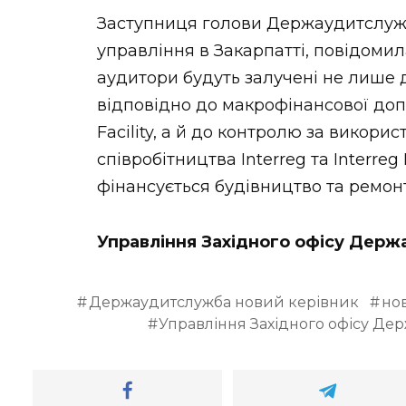
Заступниця голови Держаудитслужб
управління в Закарпатті, повідоми
аудитори будуть залучені не лише 
відповідно до макрофінансової доп
Facility, а й до контролю за викор
співробітництва Interreg та Interre
фінансується будівництво та ремонт 
Управління Західного офісу Держ
Держаудитслужба новий керівник
но
Управління Західного офісу Дер