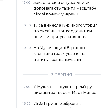
Закарпатські рятувальники
12:00
допомагають гасити масштабні
лісові пожежі у Франції
Тиса винесла 17-річного угорця
10:00
до України: прикордонники
встигли врятувати хлопця
На Мукачівщині 8-річного
10:00
хлопчика травмував кінь:
дитину госпіталізували
3 СЕРПНЯ
У Мукачеві готують прем’єру
17:00
вистави за твором Марії Матіос
75 351 гривню зібрали в
16:00