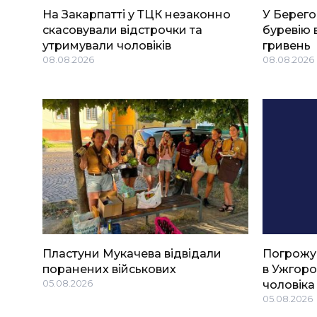
На Закарпатті у ТЦК незаконно
У Берего
скасовували відстрочки та
буревію 
утримували чоловіків
гривень
08.08.2026
08.08.2026
Пластуни Мукачева відвідали
Погрожу
поранених військових
в Ужгоро
05.08.2026
чоловіка
05.08.2026