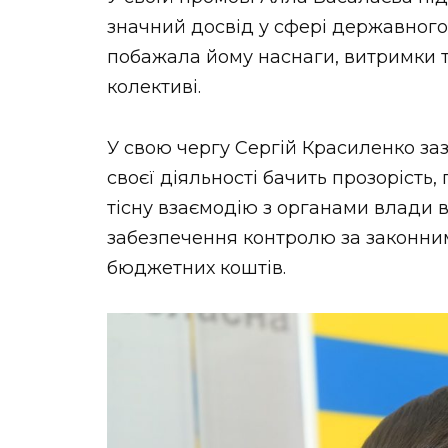
НОВИНИ ЗАХІДНОЇ УКРАЇНИ
значний досвід у сфері державного
побажала йому наснаги, витримки т
колективі.
ФОТО
У свою чергу Сергій Красиленко за
своєї діяльності бачить прозорість,
тісну взаємодію з органами влади вс
ВІДЕО
забезпечення контролю за законни
бюджетних коштів.