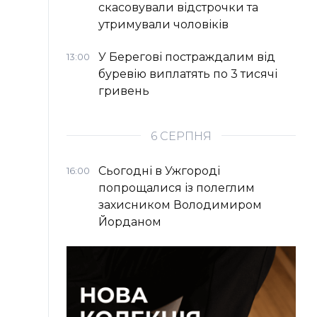
скасовували відстрочки та
утримували чоловіків
У Берегові постраждалим від
13:00
буревію виплатять по 3 тисячі
гривень
6 СЕРПНЯ
Сьогодні в Ужгороді
16:00
попрощалися із полеглим
захисником Володимиром
Йорданом