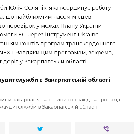
и Юлія Солянік, яка координує роботу
ла, що найближчим часом місцеві
до перевірок у межах Плану України
омоги ЄС через інструмент Ukraine
истанням коштів програм транскордонного
g NEXT. Завдяки цим програмам, зокрема,
доріг у Закарпатській області.
аудитслужби в Закарпатській області
вини закарпаття
новини прозахід
про захід
жаудитслужби в Закарпатській області