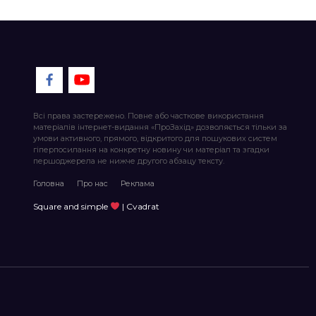
Всі права застережено. Повне або часткове використання
матеріалів інтернет-видання «ПроЗахід» дозволяється тільки за
умови активного, прямого, відкритого для пошукових систем
гіперпосилання на конкретну новину чи матеріал та згадки
першоджерела не нижче другого абзацу тексту.
Головна
Про нас
Реклама
Square and simple
| Cvadrat