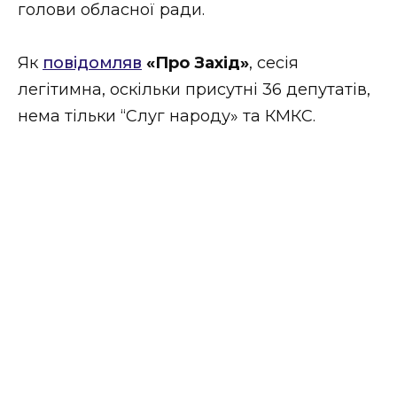
голови обласної ради.
Стиль життя
Втрачений Ужгород
Як
повідомляв
«Про Захід»
, сесія
легітимна, оскільки присутні 36 депутатів,
Втрачений Ужгород (відеоверсія)
нема тільки “Слуг народу» та КМКС.
ЗАКАРПАТСЬКІ НОВИНИ
НОВИНИ ЗАХІДНОЇ УКРАЇНИ
ФОТО