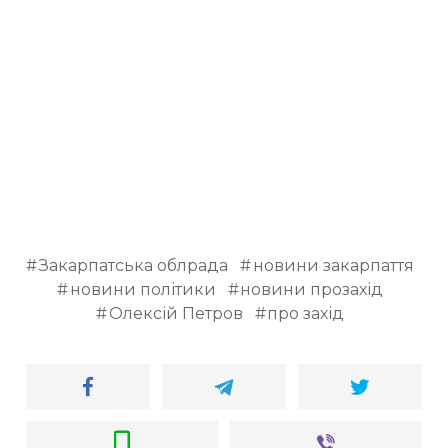
ВІДЕО
Закарпатська облрада
новини закарпаття
новини політики
новини прозахід
Олексій Петров
про захід