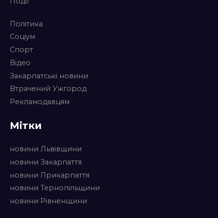
Події
Політика
Соціум
Спорт
Відео
Закарпатські новини
Втрачений Ужгород
Рекламодавцям
Мітки
новини Львівщини
новини Закарпаття
новини Прикарпаття
новини Тернопільщини
новини Рівненщини