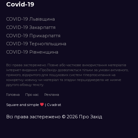
Covid-19
COVID-19 Львівщина
COVID-19 Закарпаття
COVID-19 Прикарпаття
COVID-19 Тернопільщина
COVID-19 Рівненщина
Всі права застережено. Повне або часткове використання матеріалів
інтернет-видання «ПроЗахід» дозволяється тільки за умови активного,
прямого, відкритого для пошукових систем гіперпосилання на
конкретну новину чи матеріал та згадки першоджерела не нижче
другого абзацу тексту.
Головна
Про нас
Реклама
Square and simple
| Cvadrat
Всі права застережено © 2026 Про Захід