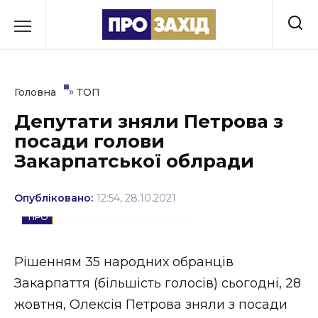
Перейти
до
РУБРИКИ
вмісту
Економіка
»
Головна
ТОП
Здоров’я
Депутати зняли Петрова з
посади голови
Культура
Закарпатської облради
Освіта
Опубліковано:
12:54, 28.10.2021
Події
ЗАКАРПАТСЬКІ НОВИНИ
Політика
Рішенням 35 народних обранців
Соціум
Закарпаття (більшість голосів) сьогодні, 28
Спорт
жовтня, Олексія Петрова зняли з посади