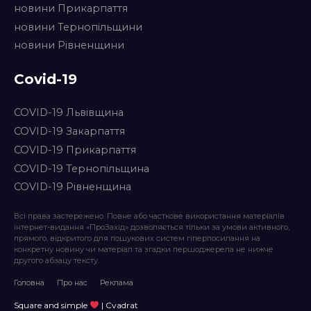
новини Прикарпаття
новини Тернопільщини
новини Рівненщини
Covid-19
COVID-19 Львівщина
COVID-19 Закарпаття
COVID-19 Прикарпаття
COVID-19 Тернопільщина
COVID-19 Рівненщина
Всі права застережено. Повне або часткове використання матеріалів
інтернет-видання «ПроЗахід» дозволяється тільки за умови активного,
прямого, відкритого для пошукових систем гіперпосилання на
конкретну новину чи матеріал та згадки першоджерела не нижче
другого абзацу тексту.
Головна
Про нас
Реклама
Square and simple
| Cvadrat