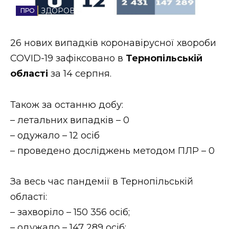
ЗДОРОВ'Я
Стиль життя
Втрачений Ужгород
26 нових випадків коронавірусної хвороби
COVID-19 зафіксовано в
Тернопільській
Втрачений Ужгород (відеоверсія)
області
за 14 серпня.
Також за останню добу:
ЗАКАРПАТСЬКІ НОВИНИ
– летальних випадків – 0
– одужало – 12 осіб
– проведено досліджень методом ПЛР – 0
НОВИНИ ЗАХІДНОЇ УКРАЇНИ
За весь час пандемії в Тернопільській
ФОТО
області:
– захворіло – 150 356 осіб;
– одужало – 147 289 осіб;