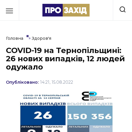
Перейти
до
РУБРИКИ
вмісту
Економіка
»
Головна
Здоров'я
Здоров’я
COVID-19 на Тернопільщині:
26 нових випадків, 12 людей
Культура
одужало
Освіта
Опубліковано:
14:21, 15.08.2022
Події
Політика
Соціум
Спорт