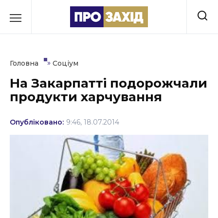
Перейти
до
РУБРИКИ
вмісту
Економіка
»
Головна
Соціум
Здоров’я
На Закарпатті подорожчали
продукти харчування
Культура
Освіта
Опубліковано:
9:46, 18.07.2014
Події
Політика
Соціум
Спорт