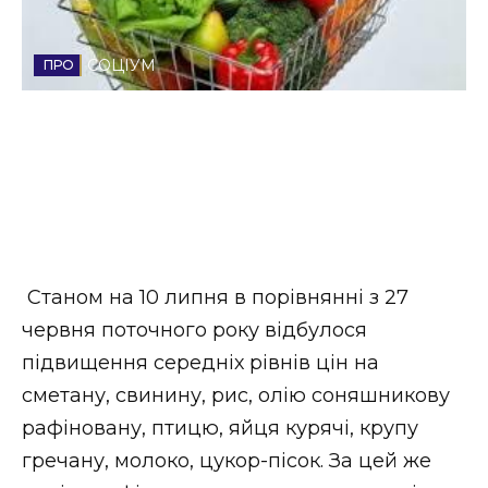
Стиль життя
СОЦІУМ
Втрачений Ужгород
Втрачений Ужгород (відеоверсія)
ЗАКАРПАТСЬКІ НОВИНИ
Станом на 10 липня в порівнянні з 27
НОВИНИ ЗАХІДНОЇ УКРАЇНИ
червня поточного року відбулося
підвищення середніх рівнів цін на
сметану, свинину, рис, олію соняшникову
ФОТО
рафіновану, птицю, яйця курячі, крупу
гречану, молоко, цукор-пісок. За цей же