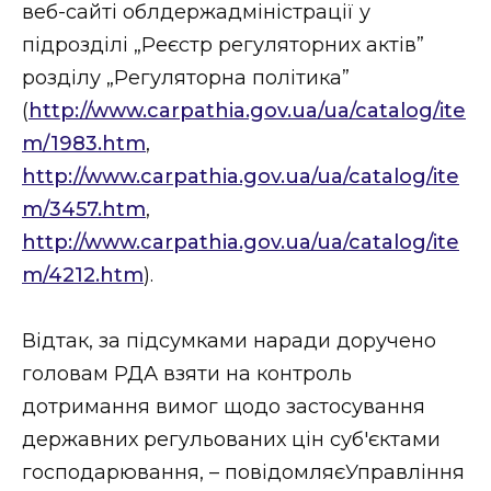
веб-сайті облдержадміністрації у
підрозділі „Реєстр регуляторних актів”
розділу „Регуляторна політика”
(
http://www.carpathia.gov.ua/ua/catalog/ite
m/1983.htm
,
http://www.carpathia.gov.ua/ua/catalog/ite
m/3457.htm
,
http://www.carpathia.gov.ua/ua/catalog/ite
m/4212.htm
).
Відтак, за підсумками наради доручено
головам РДА взяти на контроль
дотримання вимог щодо застосування
державних регульованих цін суб'єктами
господарювання, – повідомляєУправління