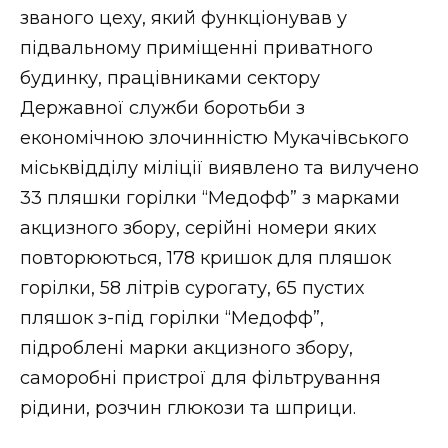
званого цеху, який функціонував у
підвальному приміщенні приватного
будинку, працівниками сектору
Державної служби боротьби з
економічною злочинністю Мукачівського
міськвідділу міліції виявлено та вилучено
33 пляшки горілки “Медофф” з марками
акцизного збору, серійні номери яких
повторюються, 178 кришок для пляшок
горілки, 58 літрів сурогату, 65 пустих
пляшок з-під горілки “Медофф”,
підроблені марки акцизного збору,
саморобні пристрої для фільтрування
рідини, розчин глюкози та шприци.