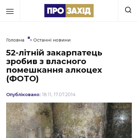
Перейти
до
РУБРИКИ
вмісту
Економіка
»
Головна
Останні новини
Здоров’я
52-літній закарпатець
зробив з власного
Культура
помешкання алкоцех
Освіта
(ФОТО)
Події
Опубліковано:
18:11, 17.07.2014
Політика
Соціум
Спорт