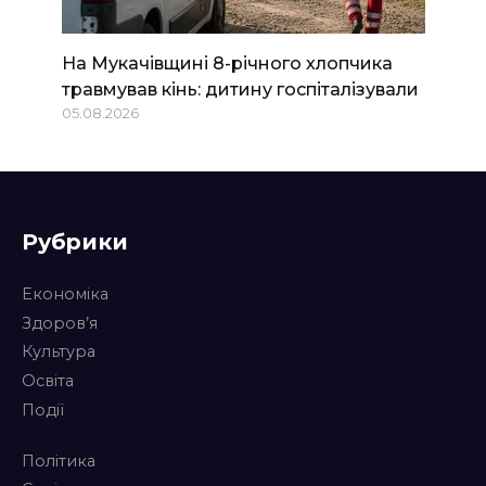
На Мукачівщині 8-річного хлопчика
травмував кінь: дитину госпіталізували
05.08.2026
Рубрики
Економіка
Здоров’я
Культура
Освіта
Події
Політика