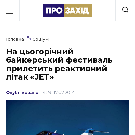
Перейти
до
РУБРИКИ
вмісту
Економіка
»
Головна
Соціум
Здоров’я
На цьогорічний
байкерський фестиваль
Культура
прилетить реактивний
Освіта
літак «JET»
Події
Опубліковано:
14:23, 17.07.2014
Політика
Соціум
Спорт