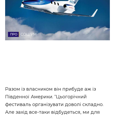
Стиль життя
Втрачений Ужгород
Втрачений Ужгород (відеоверсія)
СОЦІУМ
ЗАКАРПАТСЬКІ НОВИНИ
НОВИНИ ЗАХІДНОЇ УКРАЇНИ
Разом із власником він прибуде аж із
ФОТО
Південної Америки. “Цьогорічний
фестиваль організувати доволі складно.
Але захід все-таки відбудеться, ми для