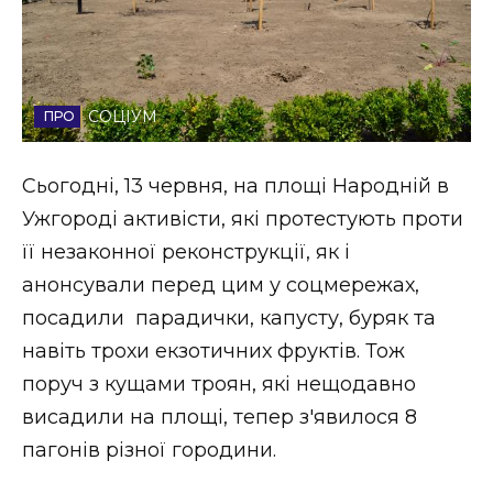
Стиль життя
Втрачений Ужгород
СОЦІУМ
Втрачений Ужгород (відеоверсія)
Сьогодні, 13 червня, на площі Народній в
Ужгороді активісти, які протестують проти
ЗАКАРПАТСЬКІ НОВИНИ
її незаконної реконструкції, як і
анонсували перед цим у соцмережах,
посадили парадички, капусту, буряк та
НОВИНИ ЗАХІДНОЇ УКРАЇНИ
навіть трохи екзотичних фруктів. Тож
поруч з кущами троян, які нещодавно
ФОТО
висадили на площі, тепер з'явилося 8
пагонів різної городини.