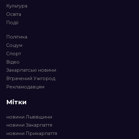
Культура
Освіта
Події
Політика
Соціум
Спорт
Відео
Закарпатські новини
Втрачений Ужгород
Рекламодавцям
Мітки
новини Львівщини
новини Закарпаття
новини Прикарпаття