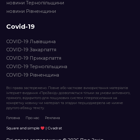
новини Тернопільщини
новини Рівненщини
Covid-19
COVID-19 Львівщина
COVID-19 Закарпаття
COVID-19 Прикарпаття
COVID-19 Тернопільщина
COVID-19 Рівненщина
Всі права застережено. Повне або часткове використання матеріалів
інтернет-видання «ПроЗахід» дозволяється тільки за умови активного,
прямого, відкритого для пошукових систем гіперпосилання на
конкретну новину чи матеріал та згадки першоджерела не нижче
другого абзацу тексту.
Головна
Про нас
Реклама
Square and simple
| Cvadrat