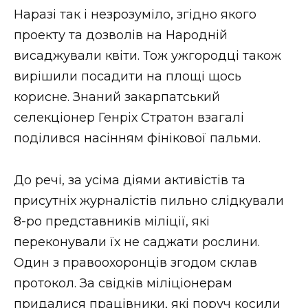
ВІДЕО
Наразі так і незрозуміло, згідно якого
проекту та дозволів на Народній
висаджували квіти. Тож ужгородці також
вирішили посадити на площі щось
корисне. Знаний закарпатський
селекціонер Генріх Стратон взагалі
поділився насінням фінікової пальми.
До речі, за усіма діями активістів та
присутніх журналістів пильно слідкували
8-ро представників міліції, які
переконували їх не саджати рослини.
Один з правоохоронців згодом склав
протокол. За свідків міліціонерам
придалися працівники, які поруч косили