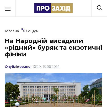
Перейти
до
РУБРИКИ
вмісту
Економіка
»
Головна
Соціум
Здоров’я
На Народній висадили
«рідний» буряк та екзотичні
Культура
фініки
Освіта
Опубліковано:
16:20, 13.06.2014
Події
Політика
Соціум
Спорт