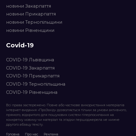
новини Закарпаття
новини Прикарпаття
новини Тернопільщини
новини Рівненщини
Covid-19
COVID-19 Львівщина
COVID-19 Закарпаття
COVID-19 Прикарпаття
COVID-19 Тернопільщина
COVID-19 Рівненщина
Всі права застережено. Повне або часткове використання матеріалів
інтернет-видання «ПроЗахід» дозволяється тільки за умови активного,
прямого, відкритого для пошукових систем гіперпосилання на
конкретну новину чи матеріал та згадки першоджерела не нижче
другого абзацу тексту.
Головна
Про нас
Реклама