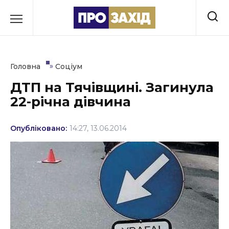
Перейти
до
РУБРИКИ
вмісту
Економіка
»
Головна
Соціум
Здоров’я
ДТП на Тячівщині. Загинула
22-річна дівчина
Культура
Освіта
Опубліковано:
14:27, 13.06.2014
Події
Політика
Соціум
Спорт