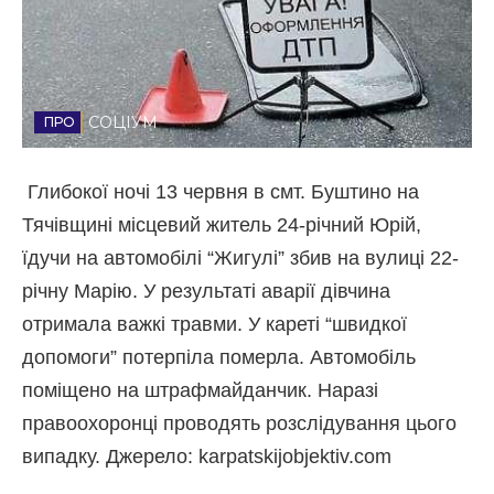
Стиль життя
Втрачений Ужгород
СОЦІУМ
Втрачений Ужгород (відеоверсія)
Глибокої ночі 13 червня в смт. Буштино на
Тячівщині місцевий житель 24-річний Юрій,
ЗАКАРПАТСЬКІ НОВИНИ
їдучи на автомобілі “Жигулі” збив на вулиці 22-
річну Марію. У результаті аварії дівчина
отримала важкі травми. У кареті “швидкої
НОВИНИ ЗАХІДНОЇ УКРАЇНИ
допомоги” потерпіла померла. Автомобіль
поміщено на штрафмайданчик. Наразі
ФОТО
правоохоронці проводять розслідування цього
випадку. Джерело: karpatskijobjektiv.com