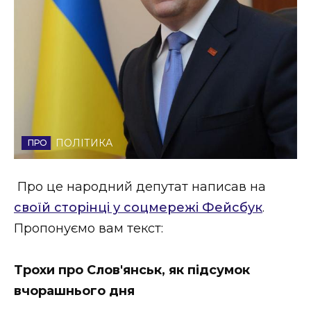
Стиль життя
Втрачений Ужгород
Втрачений Ужгород (відеоверсія)
ПОЛІТИКА
ЗАКАРПАТСЬКІ НОВИНИ
Про це народний депутат написав на
НОВИНИ ЗАХІДНОЇ УКРАЇНИ
своїй сторінці у соцмережі Фейсбук
.
Пропонуємо вам текст:
ФОТО
Трохи про Слов'янськ, як підсумок
вчорашнього дня