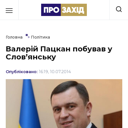
Перейти
до
РУБРИКИ
вмісту
Економіка
»
Головна
Політика
Здоров’я
Валерій Пацкан побував у
Слов’янську
Культура
Освіта
Опубліковано:
16:19, 10.07.2014
Події
Політика
Соціум
Спорт