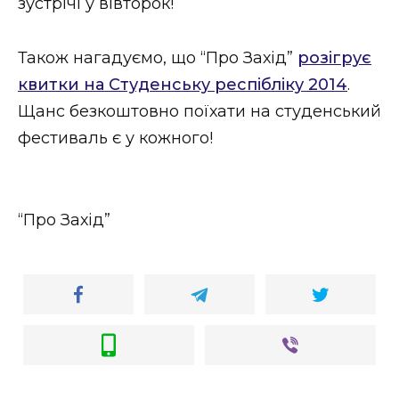
зустрічі у вівторок!
Також нагадуємо, що “Про Захід”
розігрує
квитки на Студенську респібліку 2014
.
Щанс безкоштовно поїхати на студенський
фестиваль є у кожного!
“Про Захід”