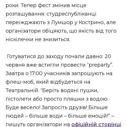
ВІДЕО
роки. Тепер фест змінив місце
розташування: студреспубліканці
переїжджають з Лумшор у Кострино, але
організатори обіцяють, що якість від того
ніскілечки не знизиться.
Готуватися до заходу почали давно: 20
червня вже встигли провести “preparty”.
Завтра о 17:00 учасників запрошують на
флеш-моб, який відбудеться на
Театральній. “Беріть водяні пушки,
пістолети або просто пляшки з водою.
Буде весело! Запросіть друзів! Більше
людей – більше води – більше емоцій!” –
пишуть організатори на
офіційній сторінці