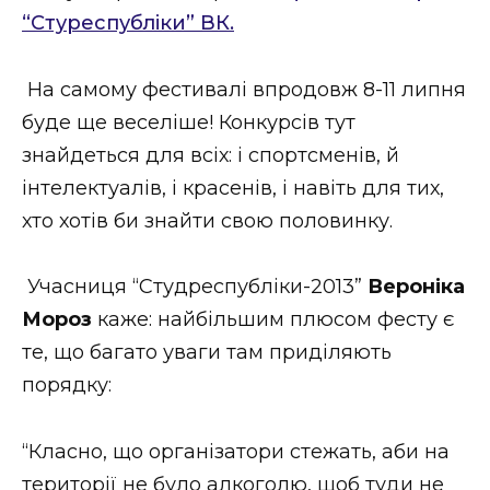
“Стуреспубліки” ВК.
На самому фестивалі впродовж 8-11 липня
буде ще веселіше! Конкурсів тут
знайдеться для всіх: і спортсменів, й
інтелектуалів, і красенів, і навіть для тих,
хто хотів би знайти свою половинку.
Учасниця “Студреспубліки-2013”
Вероніка
Мороз
каже: найбільшим плюсом фесту є
те, що багато уваги там приділяють
порядку:
“Класно, що організатори стежать, аби на
території не було алкоголю, щоб туди не