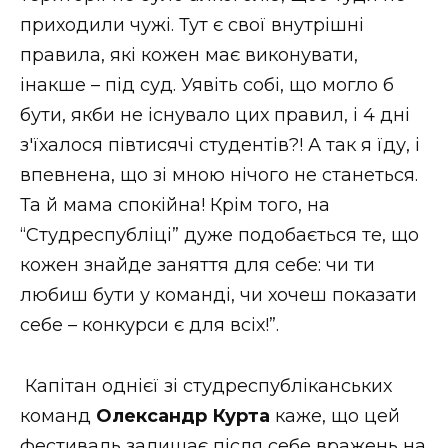
приходили чужі. Тут є свої внутрішні
правила, які кожен має виконувати,
інакше – під суд. Уявіть собі, що могло б
бути, якби не існувало цих правил, і 4 дні
з'їхалося півтисячі студентів?! А так я їду, і
впевнена, що зі мною нічого не станеться.
Та й мама спокійна! Крім того, на
“Студреспубліці” дуже подобається те, що
кожен знайде заняття для себе: чи ти
любиш бути у команді, чи хочеш показати
себе – конкурси є для всіх!”.
Капітан однієї зі студреспубліканських
команд
Олександр Курта
каже, що цей
фестиваль залишає після себе вражень на