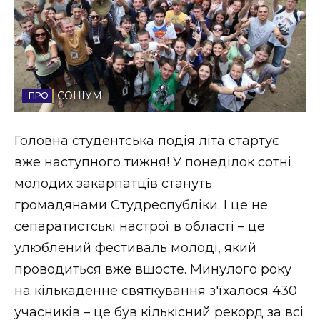
Стиль життя
Втрачений Ужгород
Втрачений Ужгород (відеоверсія)
СОЦІУМ
Головна студентська подія літа стартує
ЗАКАРПАТСЬКІ НОВИНИ
вже наступного тижня! У понеділок сотні
молодих закарпатців стануть
громадянами Студреспубліки. І це не
НОВИНИ ЗАХІДНОЇ УКРАЇНИ
сепаратистські настрої в області – це
улюблений фестиваль молоді, який
проводиться вже вшосте. Минулого року
ФОТО
на кількаденне святкування з'їхалося 430
учасників – це був кількісний рекорд за всі