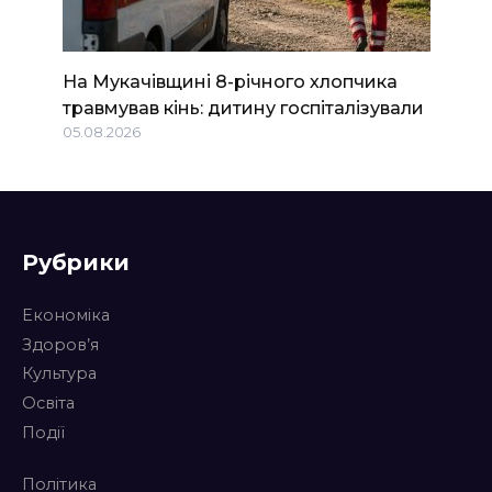
На Мукачівщині 8-річного хлопчика
травмував кінь: дитину госпіталізували
05.08.2026
Рубрики
Економіка
Здоров’я
Культура
Освіта
Події
Політика