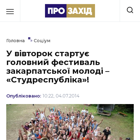
Перейти
до
РУБРИКИ
вмісту
Економіка
»
Головна
Соціум
Здоров’я
У вівторок стартує
головний фестиваль
Культура
закарпатської молоді –
Освіта
«Студреспубліка»!
Події
Опубліковано:
10:22, 04.07.2014
Політика
Соціум
Спорт