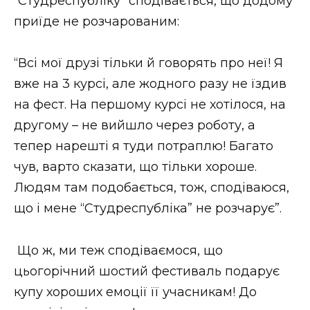
“Студреспубліку” сподівається, що додому
приїде не розчарованим:
“Всі мої друзі тільки й говорять про неї! Я
вже на 3 курсі, але жодного разу не їздив
на фест. На першому курсі не хотілося, на
другому – не вийшло через роботу, а
тепер нарешті я туди потраплю! Багато
чув, варто сказати, що тільки хороше.
Людям там подобається, тож, сподіваюся,
що і мене “Студреспубліка” не розчарує”.
Що ж, ми теж сподіваємося, що
цьогорічний шостий фестиваль подарує
купу хороших емоції її учасникам! До