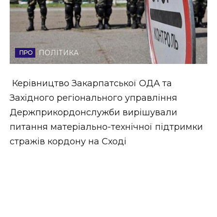
Стиль життя
Втрачений Ужгород
ПОЛІТИКА
Втрачений Ужгород (відеоверсія)
Керівництво Закарпатської ОДА та
Західного регіонального управління
ЗАКАРПАТСЬКІ НОВИНИ
Держприкордонслужби вирішували
питання матеріально-технічної підтримки
стражів кордону на Сході
НОВИНИ ЗАХІДНОЇ УКРАЇНИ
ФОТО