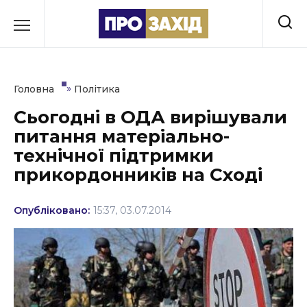
Перейти
до
РУБРИКИ
вмісту
Економіка
»
Головна
Політика
Здоров’я
Сьогодні в ОДА вирішували
питання матеріально-
Культура
технічної підтримки
Освіта
прикордонників на Сході
Події
Опубліковано:
15:37, 03.07.2014
Політика
Соціум
Спорт