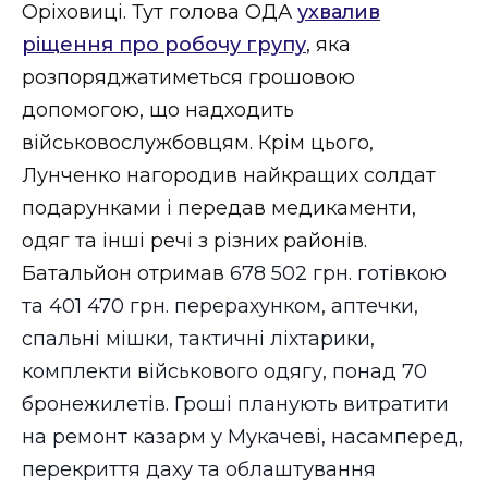
Оріховиці. Тут голова ОДА
ухвалив
Стиль життя
ріщення про робочу групу
, яка
Втрачений Ужгород
розпоряджатиметься грошовою
допомогою, що надходить
Втрачений Ужгород (відеоверсія)
військовослужбовцям. Крім цього,
Лунченко нагородив найкращих солдат
подарунками і передав медикаменти,
ЗАКАРПАТСЬКІ НОВИНИ
одяг та інші речі з різних районів.
Батальйон отримав
678 502 грн. готівкою
та 401 470 грн. перерахунком, аптечки,
НОВИНИ ЗАХІДНОЇ УКРАЇНИ
спальні мішки, тактичні ліхтарики,
комплекти військового одягу, понад 70
бронежилетів. Гроші планують витратити
ФОТО
на ремонт казарм у Мукачеві, насамперед,
перекриття даху та облаштування