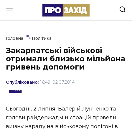
Перейти
до
РУБРИКИ
вмісту
Економіка
»
Головна
Політика
Здоров’я
Закарпатські військові
отримали близько мільйона
Культура
гривень допомоги
Освіта
Опубліковано:
16:49, 02.07.2014
Події
ПОЛІТИКА
Політика
Сьогодні, 2 липня, Валерій Лунченко та
Соціум
голови райдержадміністрацій провели
Спорт
виїзну нараду на військовому полігоні в