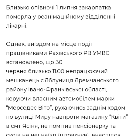
ВІДЕО
Близько опівночі 1 липня закарпатка
померла у реанімаційному відділенні
лікарні.
Однак, виїздом на місце події
працівниками Рахівського РВ УМВС
встановлено, що 30
червня близько 11.00 непрацюючий
мешканець с.Яблуниця Яремчанського
району Івано-Франківської області,
керуючи власним автомобілем марки
“Мерседес Віто”, рухаючись заднім ходом
по вулиці Миру навпроти магазину “Квіти”
в смт Ясіня, не помітив пенсіонерку та
скоїв на неї наїзд (штовхнув), внаслідок