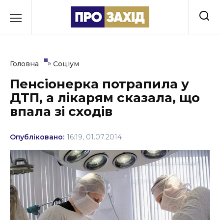
Перейти
до
РУБРИКИ
вмісту
Економіка
»
Головна
Соціум
Здоров’я
Пенсіонерка потрапила у
ДТП, а лікарям сказала, що
Культура
впала зі сходів
Освіта
Опубліковано:
16:19, 01.07.2014
Події
Політика
Соціум
Спорт