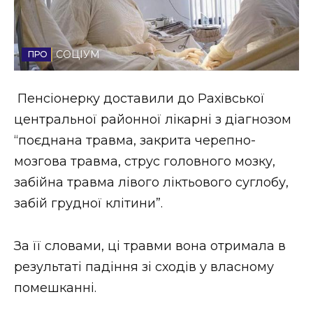
Стиль життя
Втрачений Ужгород
СОЦІУМ
Втрачений Ужгород (відеоверсія)
Пенсіонерку доставили до Рахівської
центральної районної лікарні з діагнозом
“поєднана травма, закрита черепно-
ЗАКАРПАТСЬКІ НОВИНИ
мозгова травма, струс головного мозку,
забійна травма лівого ліктьового суглобу,
забій грудної клітини”.
НОВИНИ ЗАХІДНОЇ УКРАЇНИ
За її словами, ці травми вона отримала в
ФОТО
результаті падіння зі сходів у власному
помешканні.