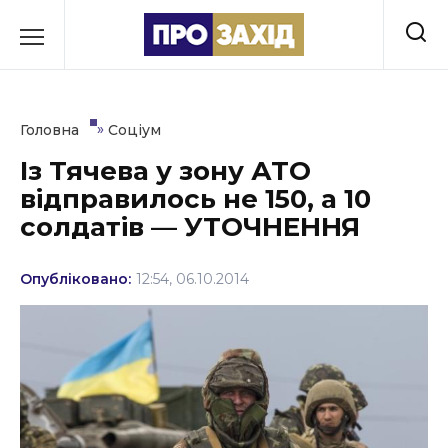
Перейти
до
РУБРИКИ
вмісту
Економіка
»
Головна
Соціум
Здоров’я
Із Тячева у зону АТО
відправилось не 150, а 10
Культура
солдатів — УТОЧНЕННЯ
Освіта
Опубліковано:
12:54, 06.10.2014
Події
Політика
Соціум
Спорт