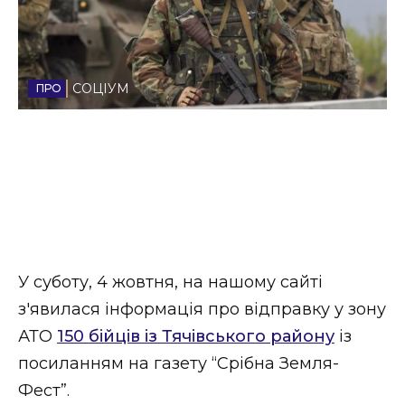
Стиль життя
Втрачений Ужгород
СОЦІУМ
Втрачений Ужгород (відеоверсія)
ЗАКАРПАТСЬКІ НОВИНИ
НОВИНИ ЗАХІДНОЇ УКРАЇНИ
У суботу, 4 жовтня, на нашому сайті
з'явилася інформація про відправку у зону
АТО
150 бійців із Тячівського району
із
ФОТО
посиланням на газету “Срібна Земля-
Фест”.