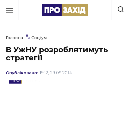
Перейти
до
РУБРИКИ
вмісту
Економіка
»
Головна
Соціум
Здоров’я
В УжНУ розроблятимуть
стратегії
Культура
Освіта
Опубліковано:
15:12, 29.09.2014
СОЦІУМ
Події
Політика
Соціум
Спорт