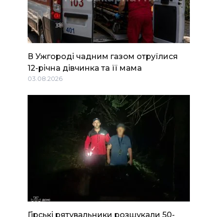
В Ужгороді чадним газом отруїлися
12-річна дівчинка та її мама
03.08.2026
Гірські рятувальники розшукали 50-