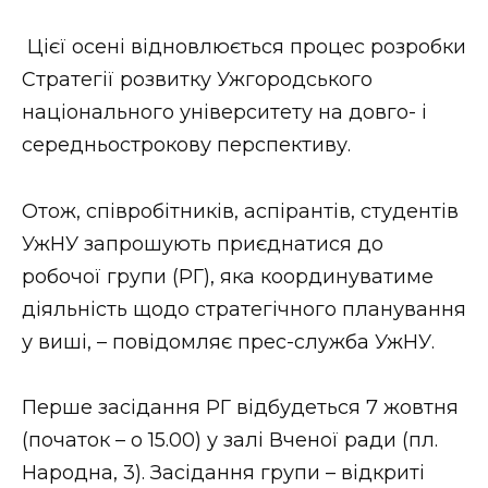
Стиль життя
Цієї осені відновлюється процес розробки
Втрачений Ужгород
Стратегії розвитку Ужгородського
національного університету на довго- і
Втрачений Ужгород (відеоверсія)
середньострокову перспективу.
Отож, співробітників, аспірантів, студентів
ЗАКАРПАТСЬКІ НОВИНИ
УжНУ запрошують приєднатися до
робочої групи (РГ), яка координуватиме
діяльність щодо стратегічного планування
НОВИНИ ЗАХІДНОЇ УКРАЇНИ
у виші, – повідомляє прес-служба УжНУ.
Перше засідання РГ відбудеться 7 жовтня
ФОТО
(початок – о 15.00) у залі Вченої ради (пл.
Народна, 3). Засідання групи – відкриті