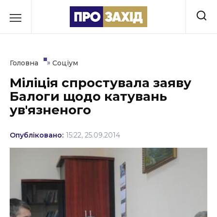
Перейти
до
РУБРИКИ
вмісту
Економіка
»
Головна
Соціум
Здоров’я
Міліція спростувала заяву
Балоги щодо катувань
Культура
ув'язненого
Освіта
Опубліковано:
15:22, 25.09.2014
Події
Політика
Соціум
Спорт