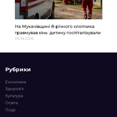
На Мукачівщині 8-річного хлопчика
травмував кінь: дитину госпіталізували
05.08.2026
Рубрики
Економіка
Здоров’я
Культура
Освіта
Події