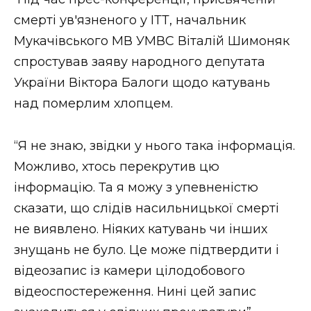
ВІДЕО
смерті ув'язненого у ІТТ, начальник
Мукачівського МВ УМВС Віталій Шимоняк
спростував заяву народного депутата
України Віктора Балоги щодо катувань
над померлим хлопцем.
“Я не знаю, звідки у нього така інформація.
Можливо, хтось перекрутив цю
інформацію. Та я можу з упевненістю
сказати, що слідів насильницької смерті
не виявлено. Ніяких катувань чи інших
знущань не було. Це може підтвердити і
відеозапис із камери цілодобового
відеоспостереження. Нині цей запис