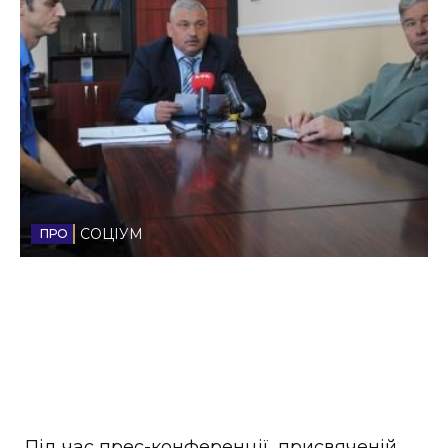
Стиль життя
Втрачений Ужгород
Втрачений Ужгород (відеоверсія)
ЗАКАРПАТСЬКІ НОВИНИ
СОЦІУМ
НОВИНИ ЗАХІДНОЇ УКРАЇНИ
ФОТО
Під час прес-конференції, присвяченій