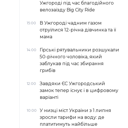
Ужгороді під час благодійного
велозаїзду Big Сity Ride
В Ужгороді чадним газом
15:00
отруїлися 12-річна дівчинка та її
мама
Гірські рятувальники розшукали
14:00
50-річного чоловіка, який
заблукав під час збирання
грибів
Завдяки ЄС Ужгородський
12:00
замок тепер існує і в цифровому
варіанті
У низці міст України з 1 липня
10:00
зросли тарифи на воду: де
платитимуть найбільше