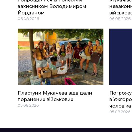
захисником Володимиром
незаконн
Йорданом
військов
06.08.2026
06.08.2026
Пластуни Мукачева відвідали
Погрожу
поранених військових
в Ужгоро
05.08.2026
чоловіка
05.08.2026