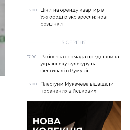
Ціни на оренду квартир в
13:00
Ужгороді різко зросли: нові
розцінки
5 СЕРПНЯ
Рахівська громада представила
17:00
українську культуру на
фестивалі в Румунії
Пластуни Мукачева відвідали
16:00
поранених військових