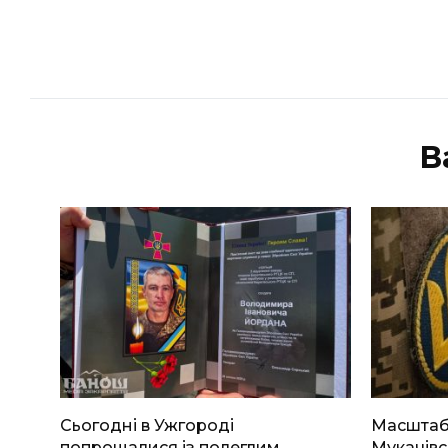
В
Сьогодні в Ужгороді
Масштабн
попрощалися із полеглим
Мукачівс