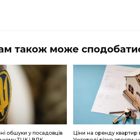
ам також може сподобати
і обшуки у посадовців
Ціни на оренду квартир 
ькому ТЦК і ВЛК –
Ужгороді різко зросли: н