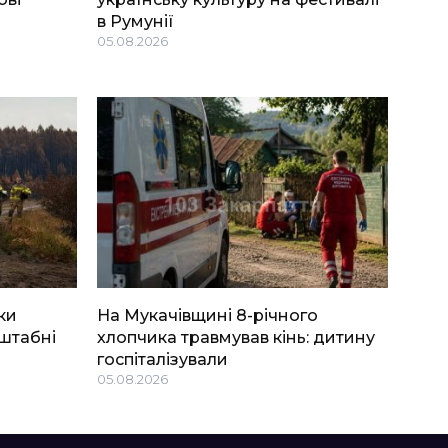
в Румунії
05.08.2026
ки
На Мукачівщині 8-річного
штабні
хлопчика травмував кінь: дитину
госпіталізували
05.08.2026