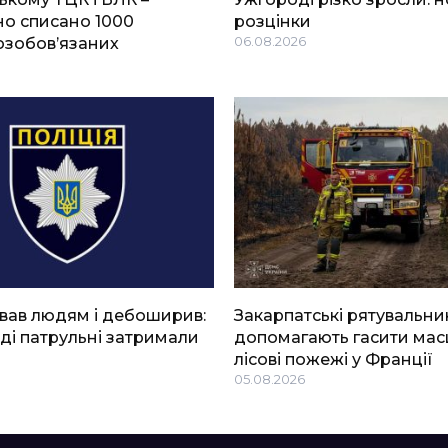
о списано 1000
розцінки
озобов’язаних
06.08.2026
вав людям і дебоширив:
Закарпатські рятувальни
ді патрульні затримали
допомагають гасити мас
лісові пожежі у Франції
05.08.2026