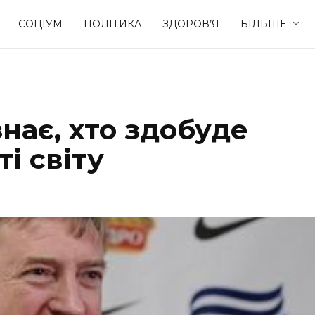
СОЦІУМ
ПОЛІТИКА
ЗДОРОВ’Я
БІЛЬШЕ
Культура
Освіта
нає, хто здобуде
Спорт
Стиль житт
і світу