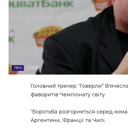
НОВИНИ ЗАХІДНОЇ УКРАЇНИ
ФОТО
ВІДЕО
СПОРТ
Головний тренер “Говерли” В'ячесл
фаворитів Чемпіонату світу.
“Боротьба розгорнеться серед коман
Аргентини, Франції та Чилі.