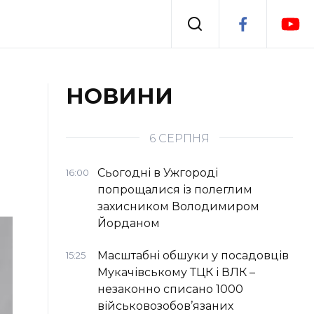
Події
НОВИНИ
я
Втрачений Ужгород
6 СЕРПНЯ
Сьогодні в Ужгороді
16:00
попрощалися із полеглим
захисником Володимиром
Йорданом
Масштабні обшуки у посадовців
15:25
Мукачівському ТЦК і ВЛК –
незаконно списано 1000
військовозобов’язаних