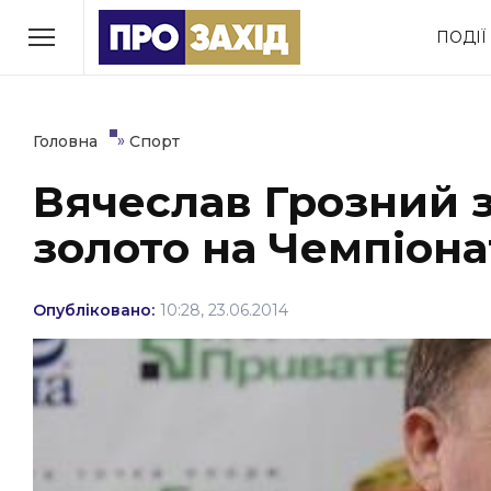
Перейти
ПОДІЇ
до
РУБРИКИ
вмісту
Економіка
Здоров’я
»
Головна
Спорт
Вячеслав Грозний з
Політика
Соціум
золото на Чемпіонат
Втрачений Ужгород
(відеоверсія)
Опубліковано:
10:28, 23.06.2014
ЗАКАРПАТСЬКІ НОВИНИ