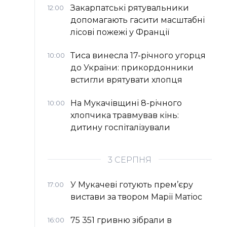
Закарпатські рятувальники
12:00
допомагають гасити масштабні
лісові пожежі у Франції
Тиса винесла 17-річного угорця
10:00
до України: прикордонники
встигли врятувати хлопця
На Мукачівщині 8-річного
10:00
хлопчика травмував кінь:
дитину госпіталізували
3 СЕРПНЯ
У Мукачеві готують прем’єру
17:00
вистави за твором Марії Матіос
75 351 гривню зібрали в
16:00