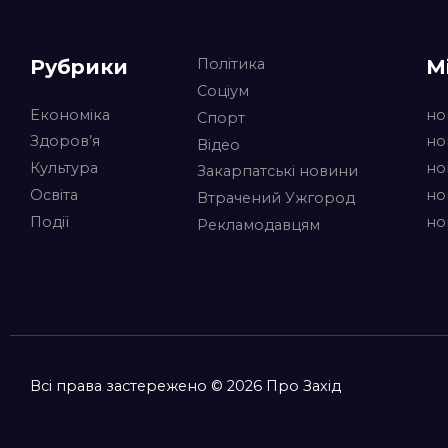
Рубрики
М
Політика
Соціум
Економіка
но
Спорт
Здоров’я
но
Відео
Культура
но
Закарпатські новини
Освіта
но
Втрачений Ужгород
Події
но
Рекламодавцям
Всі права застережено © 2026 Про Захід