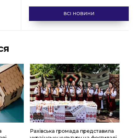
ВСІ НОВИНИ
ся
в
Рахівська громада представила
ові
українську культуру на фестивалі