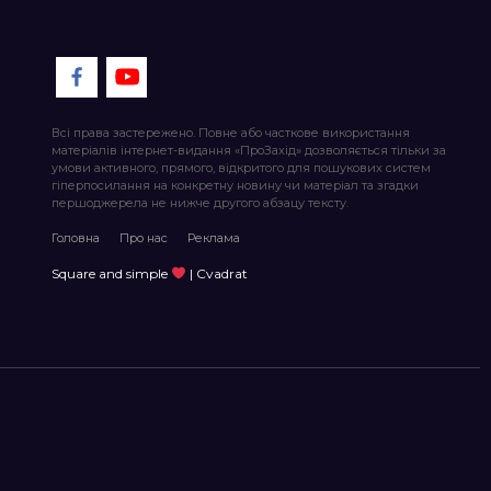
Всі права застережено. Повне або часткове використання
матеріалів інтернет-видання «ПроЗахід» дозволяється тільки за
умови активного, прямого, відкритого для пошукових систем
гіперпосилання на конкретну новину чи матеріал та згадки
першоджерела не нижче другого абзацу тексту.
Головна
Про нас
Реклама
Square and simple
| Cvadrat