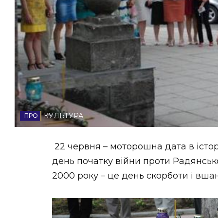
НОВИНИ ЗАХІДНОЇ УКРАЇНИ
ФОТО
ВІДЕО
КУЛЬТУРА
22 червня – моторошна дата в історі
день початку війни проти Радянсько
2000 року – це день скорботи і вшан