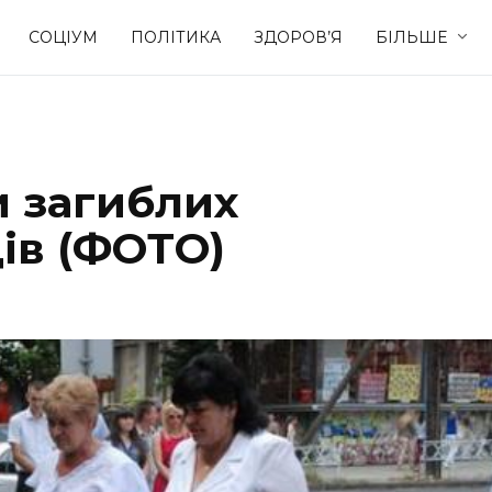
СОЦІУМ
ПОЛІТИКА
ЗДОРОВ’Я
БІЛЬШЕ
Культура
Освіта
и загиблих
Спорт
Стиль житт
ів (ФОТО)