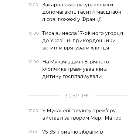
Закарпатські рятувальники
12:00
допомагають гасити масштабні
лісові пожежі у Франції
Тиса винесла 17-річного угорця
10:00
до України: прикордонники
встигли врятувати хлопця
На Мукачівщині 8-річного
10:00
хлопчика травмував кінь:
дитину госпіталізували
3 СЕРПНЯ
У Мукачеві готують прем’єру
17:00
вистави за твором Марії Матіос
75 351 гривню зібрали в
16:00