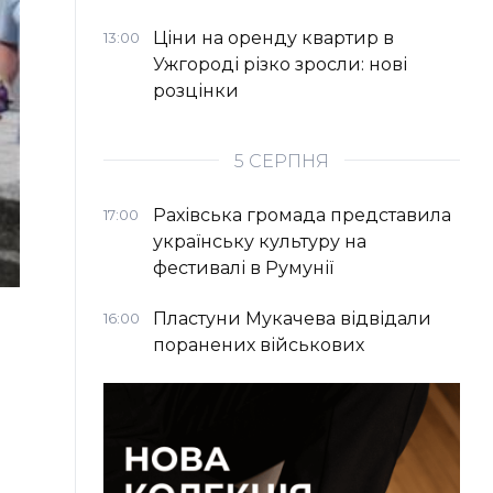
Ціни на оренду квартир в
13:00
Ужгороді різко зросли: нові
розцінки
5 СЕРПНЯ
Рахівська громада представила
17:00
українську культуру на
фестивалі в Румунії
Пластуни Мукачева відвідали
16:00
поранених військових