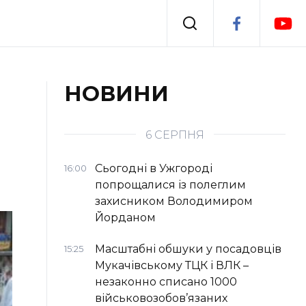
Події
НОВИНИ
я
Втрачений Ужгород
6 СЕРПНЯ
Сьогодні в Ужгороді
16:00
попрощалися із полеглим
захисником Володимиром
Йорданом
Масштабні обшуки у посадовців
15:25
Мукачівському ТЦК і ВЛК –
незаконно списано 1000
військовозобов’язаних