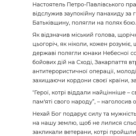
Настоятель Петро-Павлівського пра
відслужив заупокійну панахиду за г
Батьківщину, полягли на полях бою.
Як відзначив міський голова, щоріч
цьогоріч, як ніколи, кожен розуміє,
державі полягли юнаки Небесної сотн
бойових дій на Сході, Закарпаття вт
антитерористичної операції, молод
захищаючи кордони своєї країни, з
“Герої, котрі віддали найцінніше – 
пам'яті свого народу”, – наголосив о
Нехай Бог подарує силу та мужніст
на нашу землю, щоб не лилися сльоз
закликали ветерани, котрі пройшли к