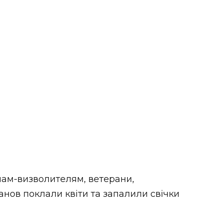
їнам-визволителям, ветерани,
анов поклали квіти та запалили свічки