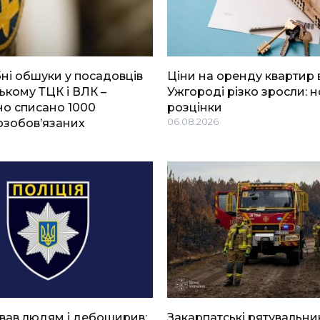
і обшуки у посадовців
Ціни на оренду квартир 
ькому ТЦК і ВЛК –
Ужгороді різко зросли: н
о списано 1000
розцінки
озобов’язаних
06.08.2026
вав людям і дебоширив:
Закарпатські рятувальни