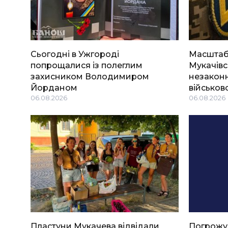
Сьогодні в Ужгороді
Масштабн
попрощалися із полеглим
Мукачівс
захисником Володимиром
незаконн
Йорданом
військов
06.08.2026
06.08.2026
Пластуни Мукачева відвідали
Погрожу