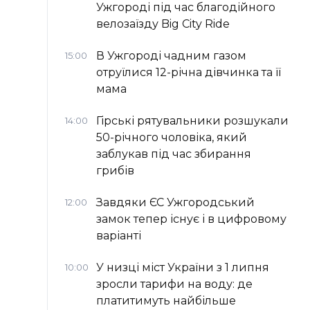
Ужгороді під час благодійного
велозаїзду Big Сity Ride
В Ужгороді чадним газом
15:00
отруїлися 12-річна дівчинка та її
мама
Гірські рятувальники розшукали
14:00
50-річного чоловіка, який
заблукав під час збирання
грибів
Завдяки ЄС Ужгородський
12:00
замок тепер існує і в цифровому
варіанті
У низці міст України з 1 липня
10:00
зросли тарифи на воду: де
платитимуть найбільше