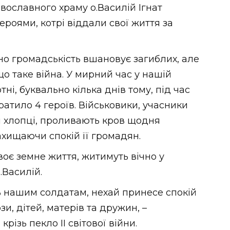
вославного храму о.Василій Ігнат
ероями, котрі віддали свої життя за
но громадськість вшановує загиблих, але
 що таке війна. У мирний час у нашій
і, буквально кілька днів тому, під час
ратило 4 героїв. Військовики, учасники
і хлопці, проливають кров щодня
ахищаючи спокій її громадян.
своє земне життя, житимуть вічно у
.Василій.
ь нашим солдатам, нехай принесе спокій
и, дітей, матерів та дружин, –
різь пекло ІІ світової війни.