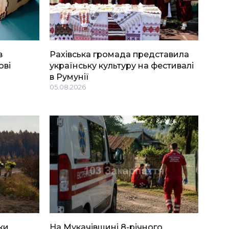
в
Рахівська громада представила
ові
українську культуру на фестивалі
в Румунії
05.08.2026
ки
На Мукачівщині 8-річного