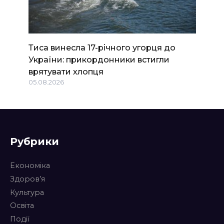
Тиса винесла 17-річного угорця до
України: прикордонники встигли
врятувати хлопця
05.08.2026
Рубрики
Економіка
Здоров’я
Культура
Освіта
Події