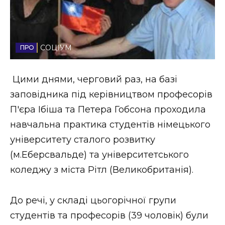
Стиль життя
Втрачений Ужгород
СОЦІУМ
Втрачений Ужгород (відеоверсія)
Цими днями, черговий раз, на базі
заповідника під керівництвом професорів
ЗАКАРПАТСЬКІ НОВИНИ
П'єра Ібіша та Петера Гобсона проходила
навчальна практика студентів німецького
університету сталого розвитку
НОВИНИ ЗАХІДНОЇ УКРАЇНИ
(м.Еберсвальде) та університетського
коледжу з міста Рітл (Великобританія).
ФОТО
До речі, у складі цьогорічної групи
студентів та професорів (39 чоловік) були