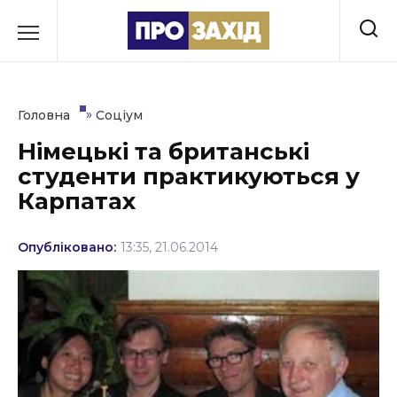
Перейти
до
РУБРИКИ
вмісту
Економіка
»
Головна
Соціум
Здоров’я
Німецькі та британські
студенти практикуються у
Культура
Карпатах
Освіта
Опубліковано:
13:35, 21.06.2014
Події
Політика
Соціум
Спорт