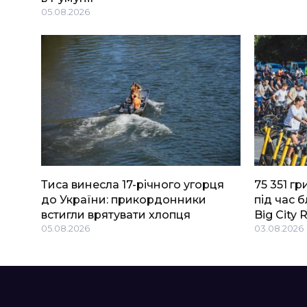
05.08.2026
Тиса винесла 17-річного угорця
75 351 г
до України: прикордонники
під час 
встигли врятувати хлопця
Big Сity 
05.08.2026
03.08.2026