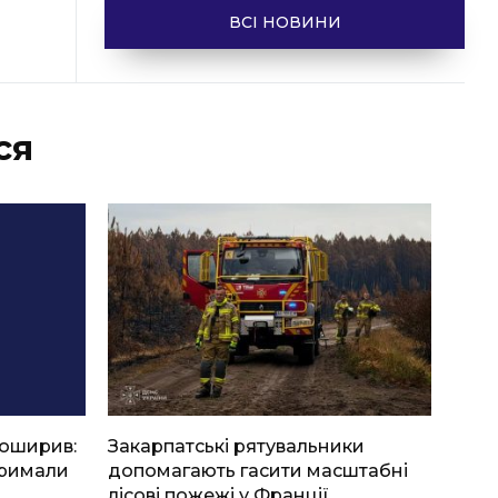
ВСІ НОВИНИ
ся
боширив:
Закарпатські рятувальники
тримали
допомагають гасити масштабні
лісові пожежі у Франції