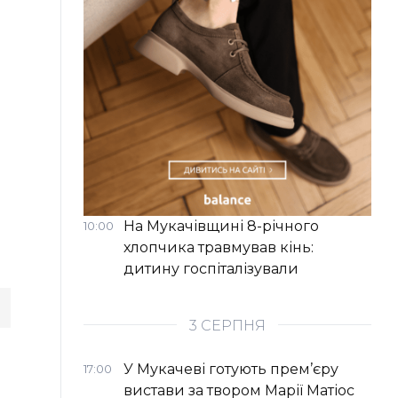
На Мукачівщині 8-річного
10:00
хлопчика травмував кінь:
дитину госпіталізували
3 СЕРПНЯ
У Мукачеві готують прем’єру
17:00
вистави за твором Марії Матіос