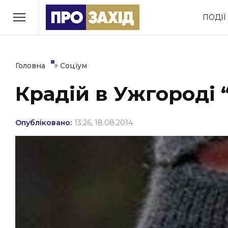
Перейти
ПОДІЇ
до
РУБРИКИ
вмісту
Економіка
Здоров’я
»
Головна
Соціум
Крадій в Ужгороді 
Політика
Соціум
Втрачений Ужгород
Опубліковано:
13:26, 18.08.2014
(відеоверсія)
ЗАКАРПАТСЬКІ НОВИНИ