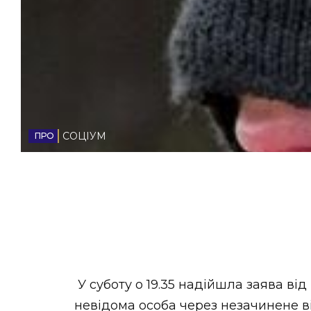
НОВИНИ ЗАХІДНОЇ УКРАЇНИ
ФОТО
СОЦІУМ
ВІДЕО
У суботу о 19.35 надійшла заява ві
невідома особа через незачинене ві