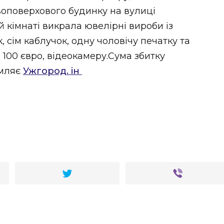
воповерхового будинку на вулиці
й кімнаті викрала ювелірні вироби із
, сім каблучок, одну чоловічу печатку та
 100 євро, відеокамеру.Сума збитку
омляє
Ужгород. ін