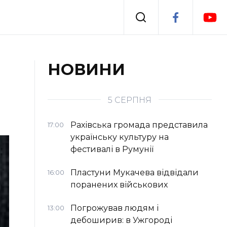
Події
НОВИНИ
я
Втрачений Ужгород
5 СЕРПНЯ
Рахівська громада представила
17:00
українську культуру на
фестивалі в Румунії
Пластуни Мукачева відвідали
16:00
поранених військових
Погрожував людям і
13:00
дебоширив: в Ужгороді