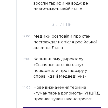
зросли тарифи на воду: де
платитимуть найбільше
31 ЛИПНЯ
Медики розповіли про стан
17:00
постраждалих після російської
атаки на Львів
Колишньому директору
15:00
«Свалявського лісгоспу»
повідомили про підозру у
справі «дачі Медведчука»
Нове визначення терміна
14:00
«гуманітарна допомога»: УНЦПД
проаналізував законопроєкт