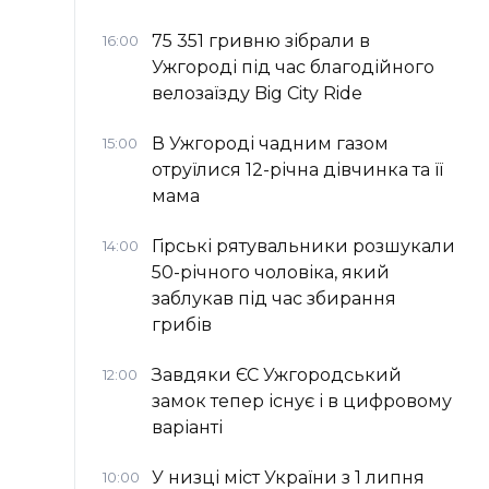
75 351 гривню зібрали в
16:00
Ужгороді під час благодійного
велозаїзду Big Сity Ride
В Ужгороді чадним газом
15:00
отруїлися 12-річна дівчинка та її
мама
Гірські рятувальники розшукали
14:00
50-річного чоловіка, який
заблукав під час збирання
грибів
Завдяки ЄС Ужгородський
12:00
замок тепер існує і в цифровому
варіанті
У низці міст України з 1 липня
10:00