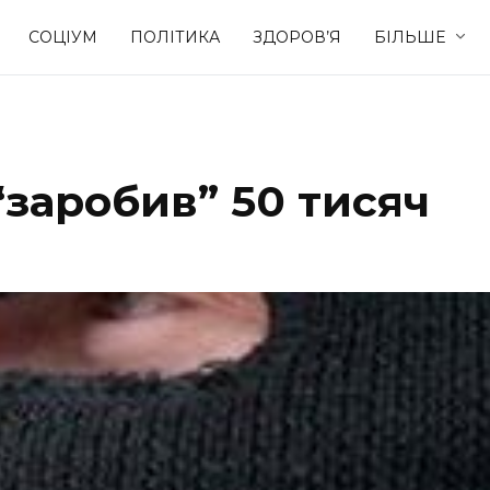
СОЦІУМ
ПОЛІТИКА
ЗДОРОВ’Я
БІЛЬШЕ
Культура
Освіта
“заробив” 50 тисяч
Спорт
Стиль житт