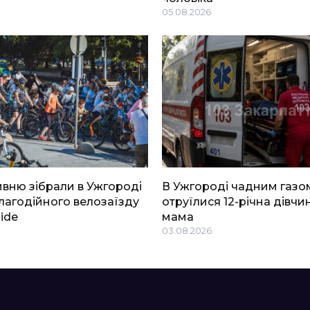
05.08.2026
ривню зібрали в Ужгороді
В Ужгороді чадним газо
благодійного велозаїзду
отруїлися 12-річна дівчин
Ride
мама
03.08.2026