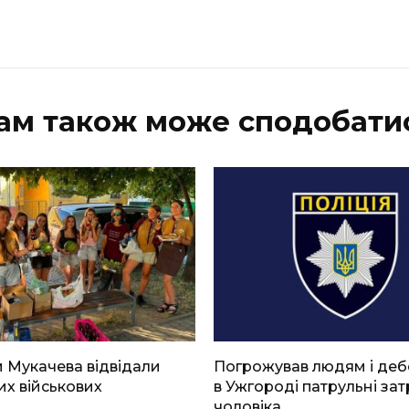
ам також може сподобати
 Мукачева відвідали
Погрожував людям і де
х військових
в Ужгороді патрульні за
чоловіка