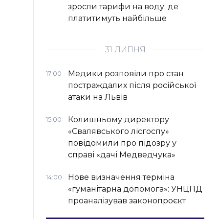
зросли тарифи на воду: де
платитимуть найбільше
31 ЛИПНЯ
Медики розповіли про стан
17:00
постраждалих після російської
атаки на Львів
Колишньому директору
15:00
«Свалявського лісгоспу»
повідомили про підозру у
справі «дачі Медведчука»
Нове визначення терміна
14:00
«гуманітарна допомога»: УНЦПД
проаналізував законопроєкт