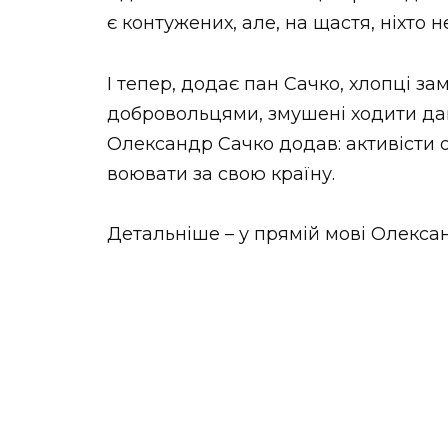
є контужених, але, на щастя, ніхто н
І тепер, додає пан Сачко, хлопці зам
добровольцями, змушені ходити да
Олександр Сачко додав: активісти о
воювати за свою країну.
Детальніше – у прямій мові Олексан