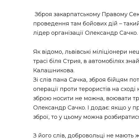
Зброя закарпатському Правому Секто
проведення там бойових дій – такий
лідер організації Олександр Сачко.
Як відомо, львівські міліціонери н
трасі біля Стрия, в автомобілях зн
Калашникова.
Зі слів пана Сачка, зброя бійцям по
операції проти терористів на сході 
зброю носити не можна, воювати тре
Олександр Сачко. І додає: якщо у п
зброї, то у цьому можна розбиратися
З його слів, добровольці не мають ж