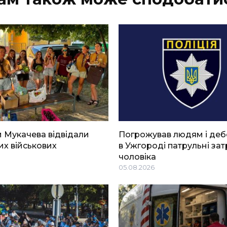
 Мукачева відвідали
Погрожував людям і де
х військових
в Ужгороді патрульні за
чоловіка
05.08.2026