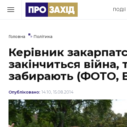
Перейти
ПОДІЇ
до
РУБРИКИ
вмісту
Економіка
Здоров’я
»
Головна
Політика
Керівник закарпатс
Політика
Соціум
закінчиться війна, 
Втрачений Ужгород
(відеоверсія)
забирають (ФОТО, 
Опубліковано:
14:10, 15.08.2014
ЗАКАРПАТСЬКІ НОВИНИ