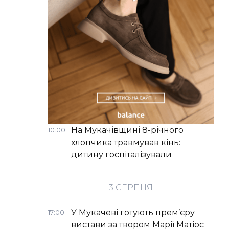
На Мукачівщині 8-річного
10:00
хлопчика травмував кінь:
дитину госпіталізували
3 СЕРПНЯ
У Мукачеві готують прем’єру
17:00
вистави за твором Марії Матіос