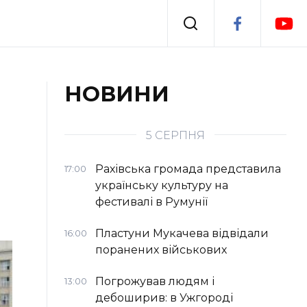
Події
НОВИНИ
я
Втрачений Ужгород
5 СЕРПНЯ
Рахівська громада представила
17:00
українську культуру на
фестивалі в Румунії
Пластуни Мукачева відвідали
16:00
поранених військових
Погрожував людям і
13:00
дебоширив: в Ужгороді