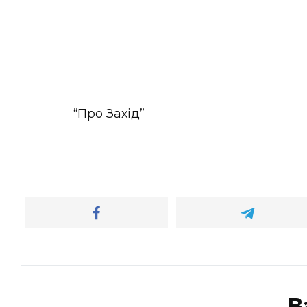
“Про Захід”
В