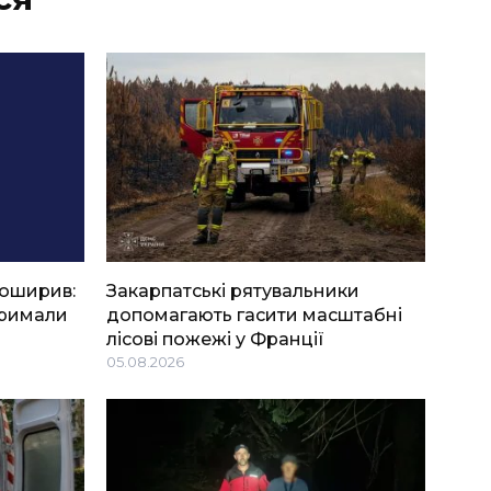
боширив:
Закарпатські рятувальники
тримали
допомагають гасити масштабні
лісові пожежі у Франції
05.08.2026