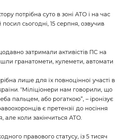
ру потрібна суто в зоні АТО і на час
 посил сьогодні, 15 серпня, озвучив
ещодавно затримали активістів ПС на
айшли гранатомети, кулемети, автомати
трібна лише для їх повноцінної участі в
країни. “Міліціонери нам говорили, що
ба пальцем, або рогаткою”, – іронізує
равоохоронців є претензії до носіння
, але коли закінчиться АТО.
одного правового статусу, із 5 тисяч