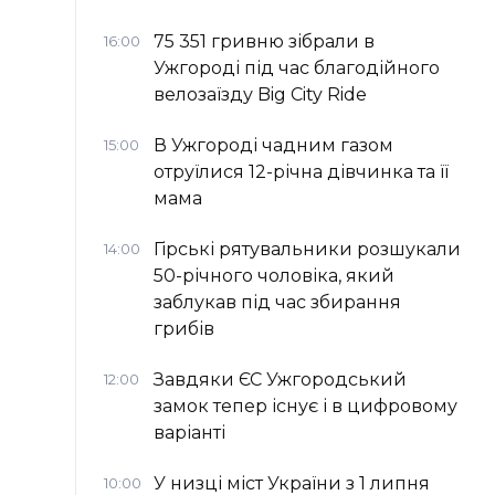
75 351 гривню зібрали в
16:00
Ужгороді під час благодійного
велозаїзду Big Сity Ride
В Ужгороді чадним газом
15:00
отруїлися 12-річна дівчинка та її
мама
Гірські рятувальники розшукали
14:00
50-річного чоловіка, який
заблукав під час збирання
грибів
Завдяки ЄС Ужгородський
12:00
замок тепер існує і в цифровому
варіанті
У низці міст України з 1 липня
10:00