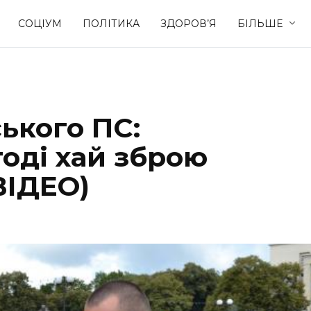
СОЦІУМ
ПОЛІТИКА
ЗДОРОВ’Я
БІЛЬШЕ
Культура
Освіта
ького ПС:
Спорт
Стиль житт
тоді хай зброю
ВІДЕО)