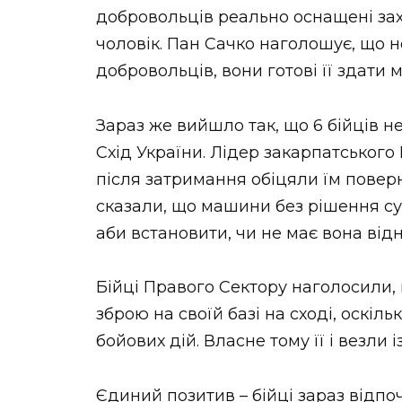
добровольців реально оснащені зах
чоловік. Пан Сачко наголошує, що н
добровольців, вони готові її здати мі
Зараз же вийшло так, що 6 бійців н
Схід України. Лідер закарпатського
після затримання обіцяли їм поверну
сказали, що машини без рішення суд
аби встановити, чи не має вона ві
Бійці Правого Сектору наголосили,
зброю на своїй базі на сході, оскіл
бойових дій. Власне тому її і везли 
Єдиний позитив – бійці зараз відпо