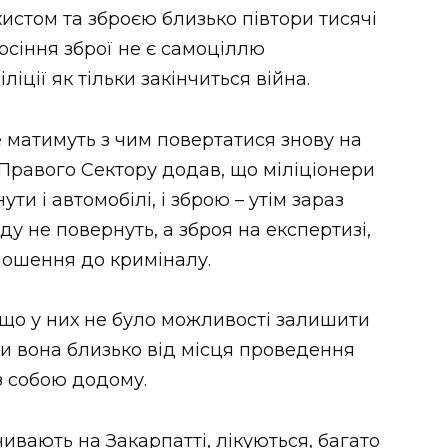
истом та зброєю близько півтори тисячі
осіння зброї не є самоціллю
ліції як тільки закінчиться війна.
е матимуть з чим повертатися знову на
 Правого Сектору додав, що міліціонери
ти і автомобілі, і зброю – утім зараз
у не повернуть, а зброя на експертизі,
дношення до криміналу.
 що у них не було можливості залишити
ьки вона близько від місця проведення
із собою додому.
чивають на Закарпатті, лікуються, багато