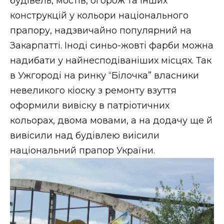
будівель, мостів, огорож та інших
ВІДЕО
конструкцій у кольори національного
прапору, надзвичайно популярний на
Закарпатті. Іноді синьо-жовті фарби можна
надибати у найнесподіваніших місцях. Так
в Ужгороді на ринку “Білочка” власники
невеликого кіоску з ремонту взуття
оформили вивіску в патріотичних
кольорах, двома мовами, а на додачу ще й
вивісили над будівлею виісили
національний прапор України.