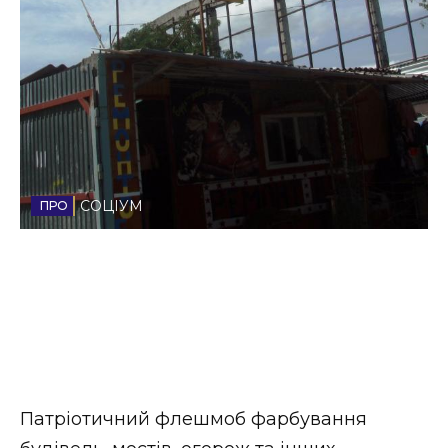
Стиль життя
Втрачений Ужгород
Втрачений Ужгород (відеоверсія)
СОЦІУМ
ЗАКАРПАТСЬКІ НОВИНИ
НОВИНИ ЗАХІДНОЇ УКРАЇНИ
ФОТО
Патріотичний флешмоб фарбування