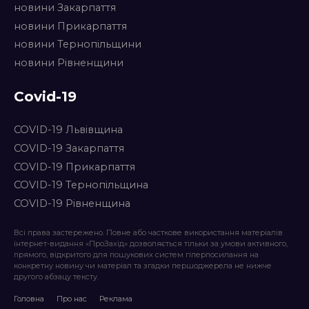
новини Закарпаття
новини Прикарпаття
новини Тернопільщини
новини Рівненщини
Covid-19
COVID-19 Львівщина
COVID-19 Закарпаття
COVID-19 Прикарпаття
COVID-19 Тернопільщина
COVID-19 Рівненщина
Всі права застережено. Повне або часткове використання матеріалів
інтернет-видання «ПроЗахід» дозволяється тільки за умови активного,
прямого, відкритого для пошукових систем гіперпосилання на
конкретну новину чи матеріал та згадки першоджерела не нижче
другого абзацу тексту.
Головна
Про нас
Реклама