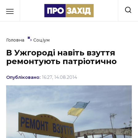
Перейти
до
РУБРИКИ
вмісту
Економіка
»
Головна
Соціум
Здоров’я
В Ужгороді навіть взуття
ремонтують патріотично
Культура
Освіта
Опубліковано:
16:27, 14.08.2014
Події
Політика
Соціум
Спорт