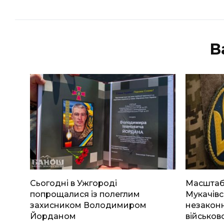
В
Сьогодні в Ужгороді
Масштабн
попрощалися із полеглим
Мукачівс
захисником Володимиром
незаконн
Йорданом
військов