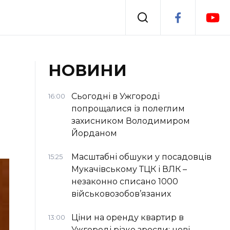
Події
НОВИНИ
я
Втрачений Ужгород
Сьогодні в Ужгороді
16:00
попрощалися із полеглим
захисником Володимиром
Йорданом
Масштабні обшуки у посадовців
15:25
Мукачівському ТЦК і ВЛК –
незаконно списано 1000
військовозобов’язаних
Ціни на оренду квартир в
13:00
Ужгороді різко зросли: нові