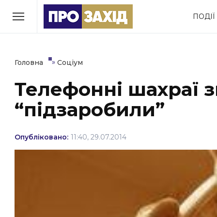
Перейти
ПОДІЇ
до
РУБРИКИ
вмісту
Економіка
Здоров’я
»
Головна
Соціум
Телефонні шахраї 
Політика
Соціум
“підзаробили”
Втрачений Ужгород
(відеоверсія)
Опубліковано:
11:40, 29.07.2014
ЗАКАРПАТСЬКІ НОВИНИ