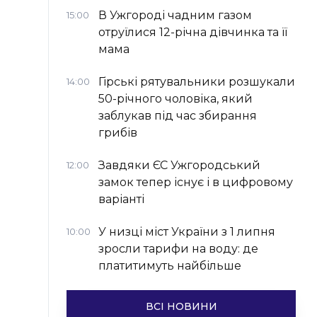
В Ужгороді чадним газом
15:00
отруїлися 12-річна дівчинка та її
мама
Гірські рятувальники розшукали
14:00
50-річного чоловіка, який
заблукав під час збирання
грибів
Завдяки ЄС Ужгородський
12:00
замок тепер існує і в цифровому
варіанті
У низці міст України з 1 липня
10:00
зросли тарифи на воду: де
платитимуть найбільше
ВСІ НОВИНИ