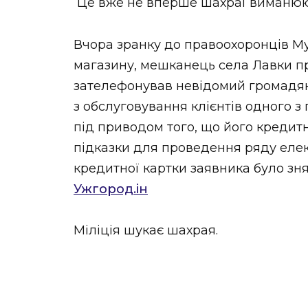
Це вже не вперше шахраї виманюют
Вчора зранку до правоохоронців М
магазину, мешканець села Лавки пр
зателефонував невідомий громадя
з обслуговування клієнтів одного з
під приводом того, що його кредит
підказки для проведення ряду елек
кредитної картки заявника було зня
Ужгород.ін
Міліція шукає шахрая.