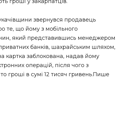
ь гроші у закарпатців.
укачівщини звернувся продавець
о те, що йому з мобільного
нин, який представившись менеджером
 приватних банків, шахрайським шляхом,
на картка заблокована, надав йому
тронних операцій, після чого з
то гроші в сумі 12 тисяч гривень.Пише