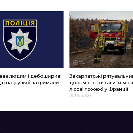
вав людям і дебоширив:
Закарпатські рятувальни
ді патрульні затримали
допомагають гасити мас
лісові пожежі у Франції
05.08.2026