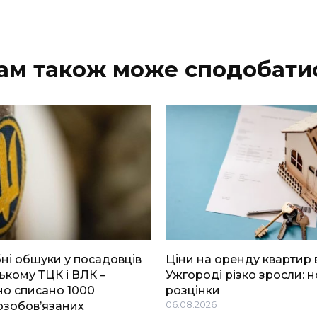
ам також може сподобати
і обшуки у посадовців
Ціни на оренду квартир 
ькому ТЦК і ВЛК –
Ужгороді різко зросли: н
о списано 1000
розцінки
озобов’язаних
06.08.2026