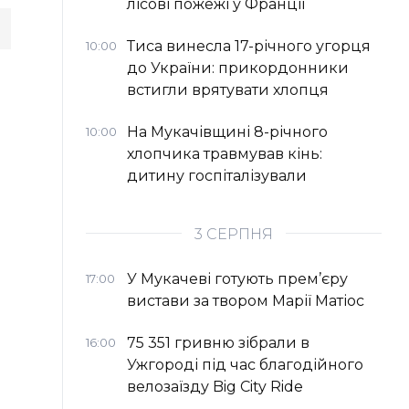
лісові пожежі у Франції
Тиса винесла 17-річного угорця
10:00
до України: прикордонники
встигли врятувати хлопця
На Мукачівщині 8-річного
10:00
хлопчика травмував кінь:
дитину госпіталізували
3 СЕРПНЯ
У Мукачеві готують прем’єру
17:00
вистави за твором Марії Матіос
75 351 гривню зібрали в
16:00
Ужгороді під час благодійного
велозаїзду Big Сity Ride