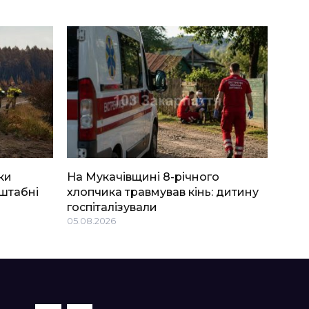
ки
На Мукачівщині 8-річного
штабні
хлопчика травмував кінь: дитину
госпіталізували
05.08.2026