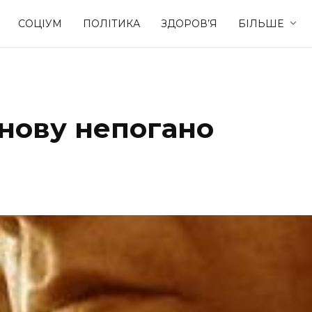
СОЦІУМ
ПОЛІТИКА
ЗДОРОВ’Я
БІЛЬШЕ
Культура
Освіта
знову непогано
Спорт
Стиль житт