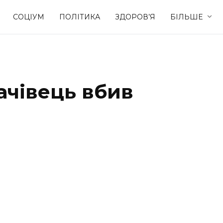
СОЦІУМ
ПОЛІТИКА
ЗДОРОВ’Я
БІЛЬШЕ
Культура
Освіта
ачівець вбив
Спорт
Стиль житт