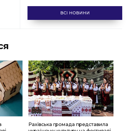
ВСІ НОВИНИ
ся
в
Рахівська громада представила
ові
українську культуру на фестивалі