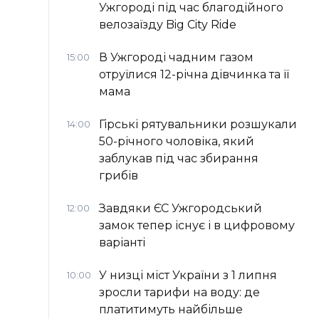
Ужгороді під час благодійного
велозаїзду Big Сity Ride
В Ужгороді чадним газом
15:00
отруїлися 12-річна дівчинка та її
мама
Гірські рятувальники розшукали
14:00
50-річного чоловіка, який
заблукав під час збирання
грибів
Завдяки ЄС Ужгородський
12:00
замок тепер існує і в цифровому
варіанті
У низці міст України з 1 липня
10:00
зросли тарифи на воду: де
платитимуть найбільше