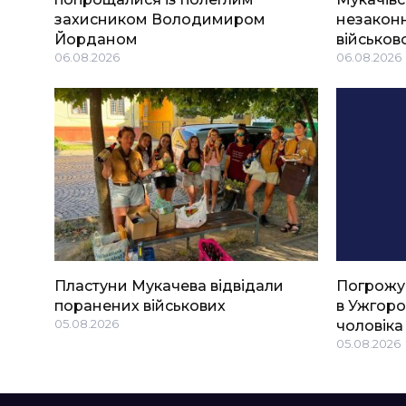
захисником Володимиром
незаконн
Йорданом
військов
06.08.2026
06.08.2026
Пластуни Мукачева відвідали
Погрожу
поранених військових
в Ужгоро
05.08.2026
чоловіка
05.08.2026