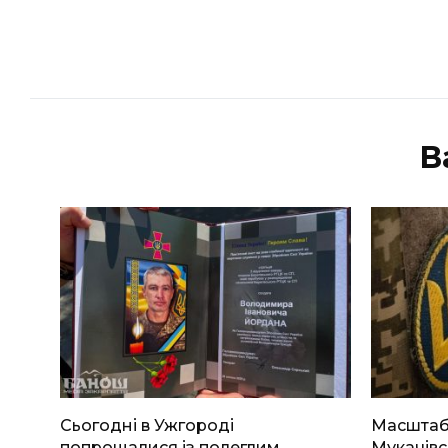
В
Сьогодні в Ужгороді
Масштабн
попрощалися із полеглим
Мукачівс