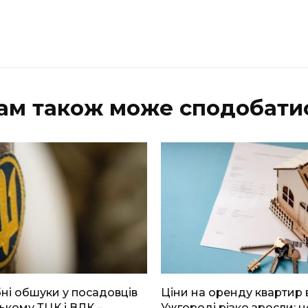
ам також може сподобати
і обшуки у посадовців
Ціни на оренду квартир 
ькому ТЦК і ВЛК –
Ужгороді різко зросли: н