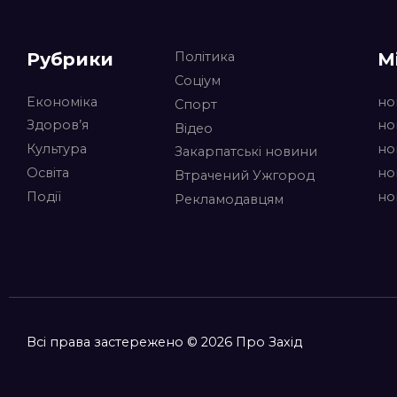
Рубрики
М
Політика
Соціум
Економіка
но
Спорт
Здоров’я
но
Відео
Культура
но
Закарпатські новини
Освіта
но
Втрачений Ужгород
Події
но
Рекламодавцям
Всі права застережено © 2026 Про Захід