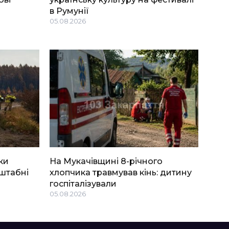
в Румунії
05.08.2026
ки
На Мукачівщині 8-річного
штабні
хлопчика травмував кінь: дитину
госпіталізували
05.08.2026