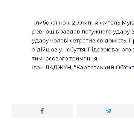
НОВИНИ ЗАХІДНОЇ УКРАЇНИ
Глибокої ночі 20 липня житель Мук
ревнощів завдав потужного удару в
ФОТО
удару чоловік втратив свідомість. 
відійшов у небуття. Підозрюваного 
тимчасового тримання.
Іван ЛАДЖУН,
“Карпатський Об'єк
ВІДЕО