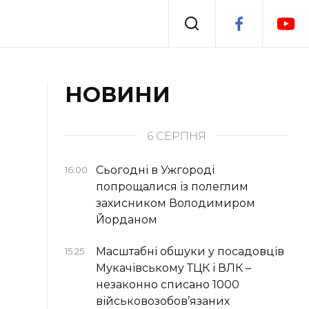
Події
НОВИНИ
я
Втрачений Ужгород
6 СЕРПНЯ
Сьогодні в Ужгороді
16:00
попрощалися із полеглим
захисником Володимиром
Йорданом
Масштабні обшуки у посадовців
15:25
Мукачівському ТЦК і ВЛК –
незаконно списано 1000
військовозобов’язаних