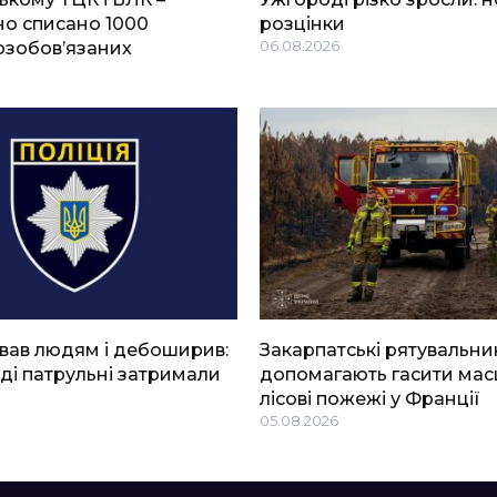
о списано 1000
розцінки
озобов’язаних
06.08.2026
вав людям і дебоширив:
Закарпатські рятувальни
ді патрульні затримали
допомагають гасити мас
лісові пожежі у Франції
05.08.2026