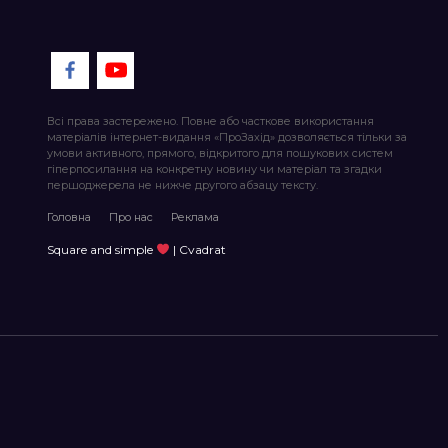
Всі права застережено. Повне або часткове використання
матеріалів інтернет-видання «ПроЗахід» дозволяється тільки за
умови активного, прямого, відкритого для пошукових систем
гіперпосилання на конкретну новину чи матеріал та згадки
першоджерела не нижче другого абзацу тексту.
Головна
Про нас
Реклама
Square and simple
| Cvadrat