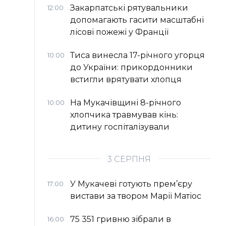
Закарпатські рятувальники
12:00
допомагають гасити масштабні
лісові пожежі у Франції
Тиса винесла 17-річного угорця
10:00
до України: прикордонники
встигли врятувати хлопця
На Мукачівщині 8-річного
10:00
хлопчика травмував кінь:
дитину госпіталізували
3 СЕРПНЯ
У Мукачеві готують прем’єру
17:00
вистави за твором Марії Матіос
75 351 гривню зібрали в
16:00