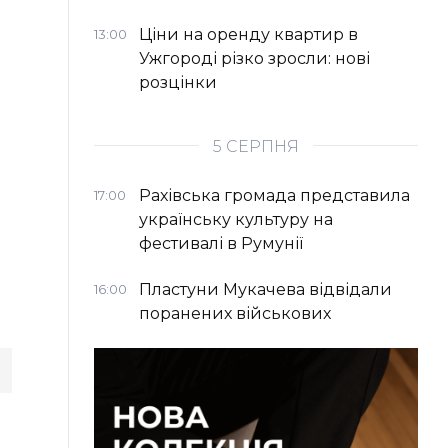
Ціни на оренду квартир в
13:00
Ужгороді різко зросли: нові
розцінки
5 СЕРПНЯ
Рахівська громада представила
17:00
українську культуру на
фестивалі в Румунії
Пластуни Мукачева відвідали
16:00
поранених військових