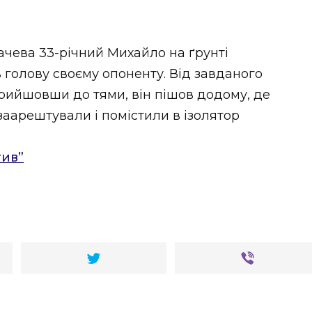
ачева 33-річний Михайло на ґрунті
 голову своєму опоненту. Від завданого
Прийшовши до тями, він пішов додому, де
заарештували і помістили в ізолятор
тив”