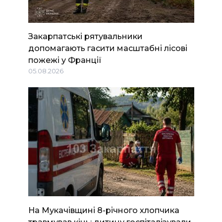
Закарпатські рятувальники
допомагають гасити масштабні лісові
пожежі у Франції
05.08.2026
На Мукачівщині 8-річного хлопчика
травмував кінь: дитину госпіталізували