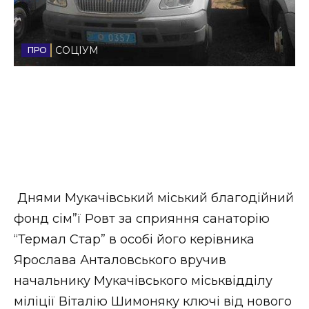
Стиль життя
Втрачений Ужгород
СОЦІУМ
Втрачений Ужгород (відеоверсія)
ЗАКАРПАТСЬКІ НОВИНИ
Днями Мукачівський міський благодійний
НОВИНИ ЗАХІДНОЇ УКРАЇНИ
фонд сім”ї Ровт за сприяння санаторію
“Термал Стар” в особі його керівника
Ярослава Анталовського вручив
ФОТО
начальнику Мукачівського міськвідділу
міліції Віталію Шимоняку ключі від нового