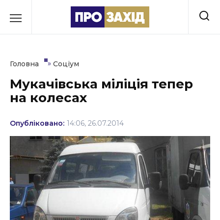
Перейти
до
РУБРИКИ
вмісту
Економіка
»
Головна
Соціум
Здоров’я
Мукачівська міліція тепер
на колесах
Культура
Освіта
Опубліковано:
14:06, 26.07.2014
Події
Політика
Соціум
Спорт