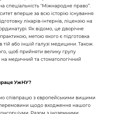
на спеціальність “Міжнародне право”.
итет вперше за всю історію існування
дготовку лікарів-інтернів, ліцензію на
ординатурі. Як відомо, це дворічне
 практикою, метою якого є підготовка
в тій або іншій галузі медицини. Також
ого, щоб прийняти велику групу
ї, на медичний та стоматологічний
впраця УжНУ?
ємо співпрацю з європейськими вищими
 перемовини щодо входження нашого
консорціуми. Разом з іноземними