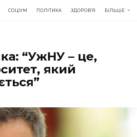
СОЦІУМ
ПОЛІТИКА
ЗДОРОВ’Я
БІЛЬШЕ
Культура
Освіта
а: “УжНУ – це,
Спорт
Стиль житт
ситет, який
ється”