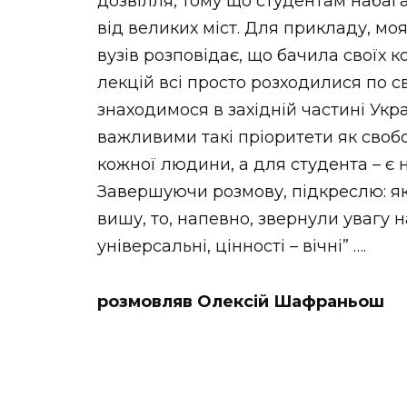
дозвілля, тому що студентам набага
від великих міст. Для прикладу, моя
вузів розповідає, що бачила своїх ко
лекцій всі просто розходилися по с
знаходимося в західній частині Укр
важливими такі пріоритети як своб
кожної людини, а для студента – є 
Завершуючи розмову, підкреслю: я
вишу, то, напевно, звернули увагу на
універсальні, цінності – вічні” ….
розмовляв Олексій Шафраньош