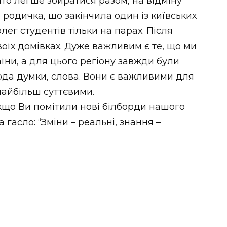
то легше збиратися разом, на відміну
 родичка, що закінчила один із київських
лег студентів тільки на парах. Після
воїх домівках. Дуже важливим є те, що ми
аїни, а для цього регіону завжди були
ода думки, слова. Вони є важливими для
найбільш суттєвими.
кщо Ви помітили нові білборди нашого
 гасло: “Зміни – реальні, знання –