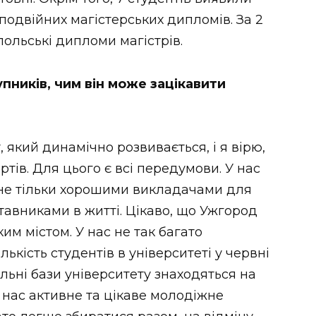
одвійних магістерських дипломів. За 2
 польські дипломи магістрів.
пників, чим він може зацікавити
 який динамічно розвивається, і я вірю,
тів. Для цього є всі передумови. У нас
є не тільки хорошими викладачами для
ставниками в житті. Цікаво, що Ужгород
им містом. У нас не так багато
ількість студентів в університеті у червні
альні бази університету знаходяться на
у нас активне та цікаве молодіжне