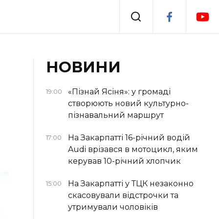
Події
НОВИНИ
я
Втрачений Ужгород
«Пізнай Ясіня»: у громаді
19:00
створюють новий культурно-
пізнавальний маршрут
На Закарпатті 16-річний водій
17:00
Audi врізався в мотоцикл, яким
керував 10-річний хлопчик
На Закарпатті у ТЦК незаконно
15:00
скасовували відстрочки та
утримували чоловіків