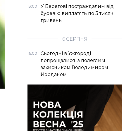
У Берегові постраждалим від
13:00
буревію виплатять по 3 тисячі
гривень
6 СЕРПНЯ
Сьогодні в Ужгороді
16:00
попрощалися із полеглим
захисником Володимиром
Йорданом