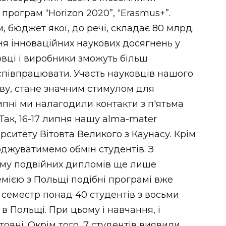
рограм “Horizon 2020”, “Erasmus+”.
, бюджет якої, до речі, складає 80 млрд.
я інноваційних наукових досягнень у
овці і виробники зможуть більш
 співпрацювати. Участь науковців нашого
іву, стане значним стимулом для
ипні ми налагодили контакти з п'ятьма
Так, 16-17 липня нашу alma-mater
рситету Вітовта Великого з Каунасу. Крім
годжуватимемо обмін студентів. З
му подвійних дипломів ще лише
мією з Польщі подібні програмі вже
й семестр понад 40 студентів з восьми
в Польщі. При цьому і навчання, і
вні. Окрім того, 7 студентів виявили