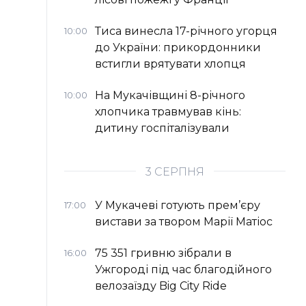
Тиса винесла 17-річного угорця
10:00
до України: прикордонники
встигли врятувати хлопця
На Мукачівщині 8-річного
10:00
хлопчика травмував кінь:
дитину госпіталізували
3 СЕРПНЯ
У Мукачеві готують прем’єру
17:00
вистави за твором Марії Матіос
75 351 гривню зібрали в
16:00
Ужгороді під час благодійного
велозаїзду Big Сity Ride