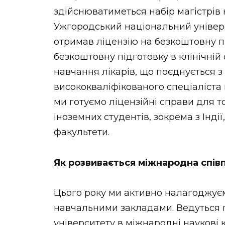
здійснюватиметься набір магістрів 
Ужгородський національний універс
отримав ліцензію на безкоштовну пі
безкоштовну підготовку в клінічній 
навчання лікарів, що поєднується з
висококваліфікованого спеціаліста 
ми готуємо ліцензійні справи для т
іноземних студентів, зокрема з Інді
факультети.
Як розвивається міжнародна спі
Цього року ми активно налагоджу
навчальними закладами. Ведуться
університету в міжнародні наукові 