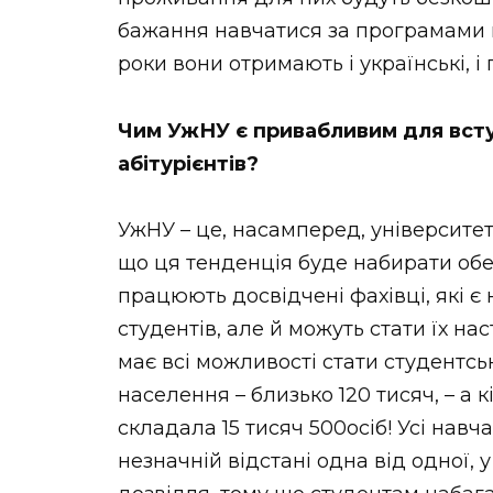
бажання навчатися за програмами п
роки вони отримають і українські, і
Чим УжНУ є привабливим для всту
абітурієнтів?
УжНУ – це, насамперед, університет,
що ця тенденція буде набирати обер
працюють досвідчені фахівці, які 
студентів, але й можуть стати їх на
має всі можливості стати студентськ
населення – близько 120 тисяч, – а к
складала 15 тисяч 500осіб! Усі навч
незначній відстані одна від одної, 