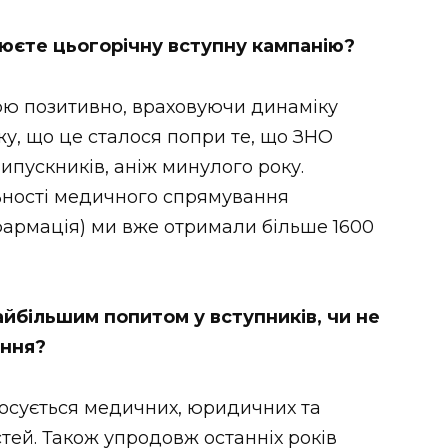
нюєте цьогорічну вступну кампанію?
нюю позитивно, враховуючи динаміку
жу, що це сталося попри те, що ЗНО
ипускників, аніж минулого року.
ьності медичного спрямування
 фармація) ми вже отримали більше 1600
айбільшим попитом у вступників, чи не
ання?
тосується медичних, юридичних та
тей. Також упродовж останніх років