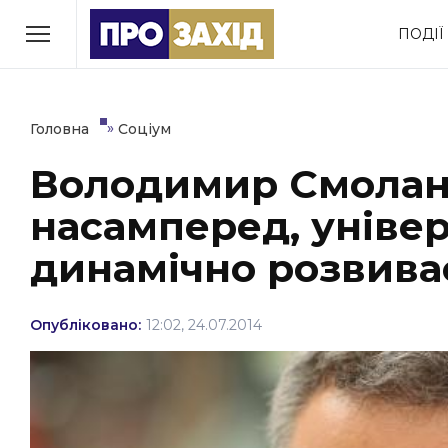
Перейти
ПОДІЇ
до
РУБРИКИ
вмісту
Економіка
Здоров’я
»
Головна
Соціум
Володимир Смоланк
Політика
Соціум
насамперед, універ
Втрачений Ужгород
(відеоверсія)
динамічно розвива
Опубліковано:
12:02, 24.07.2014
ЗАКАРПАТСЬКІ НОВИНИ