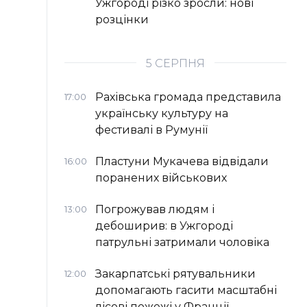
Ужгороді різко зросли: нові
розцінки
5 СЕРПНЯ
Рахівська громада представила
17:00
українську культуру на
фестивалі в Румунії
Пластуни Мукачева відвідали
16:00
поранених військових
Погрожував людям і
13:00
дебоширив: в Ужгороді
патрульні затримали чоловіка
Закарпатські рятувальники
12:00
допомагають гасити масштабні
лісові пожежі у Франції