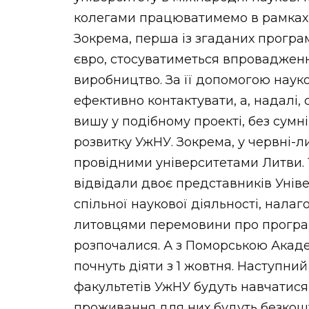
колегами працюватимемо в рамках п
Зокрема, перша із згаданих програм
євро, стосуватиметься впровадженн
виробництво. За її допомогою наук
ефективно контактувати, а, надалі,
вишу у подібному проекті, без сумн
розвитку УжНУ. Зокрема, у червні-л
провідними університетами Литви. 
відвідали двоє представників Уніве
спільної наукової діяльності, нала
литовцями перемовини про програ
розпочалися. А з Поморською Акаде
почнуть діяти з 1 жовтня. Наступни
факультетів УжНУ будуть навчатися 
проживання для них будуть безкошто