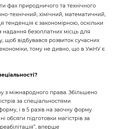
ати фах природничого та технічного
но-технічний, хімічний, математичний,
Ця тенденція є закономірною, оскільки
з надання безоплатних місць для
у, щоб відбувався розвиток сучасних
 економіки, тому не дивно, що в УжНУ є
пеціальності?
ру з міжнародного права. Збільшено
гістрів за спеціальностями
форму, і в 5 разів на заочну форму
ні обсяги підготовки магістрів за
 реабілітація”, вперше