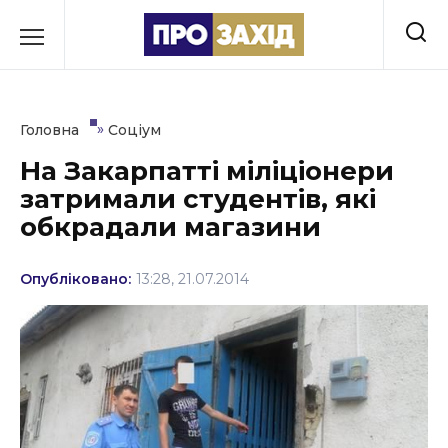
Перейти
до
РУБРИКИ
вмісту
Економіка
»
Головна
Соціум
Здоров’я
На Закарпатті міліціонери
затримали студентів, які
Культура
обкрадали магазини
Освіта
Опубліковано:
13:28, 21.07.2014
Події
Політика
Соціум
Спорт