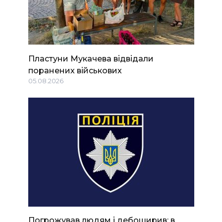
Пластуни Мукачева відвідали
поранених військових
05.08.2026
Погрожував людям і дебоширив: в