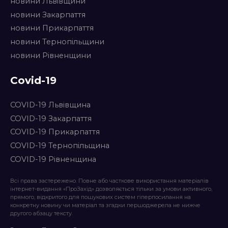
новини Львівщини
новини Закарпаття
новини Прикарпаття
новини Тернопільщини
новини Рівненщини
Covid-19
COVID-19 Львівщина
COVID-19 Закарпаття
COVID-19 Прикарпаття
COVID-19 Тернопільщина
COVID-19 Рівненщина
Всі права застережено. Повне або часткове використання матеріалів
інтернет-видання «ПроЗахід» дозволяється тільки за умови активного,
прямого, відкритого для пошукових систем гіперпосилання на
конкретну новину чи матеріал та згадки першоджерела не нижче
другого абзацу тексту.