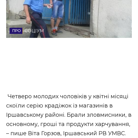
Стиль життя
Втрачений Ужгород
СОЦІУМ
Втрачений Ужгород (відеоверсія)
ЗАКАРПАТСЬКІ НОВИНИ
НОВИНИ ЗАХІДНОЇ УКРАЇНИ
Четверо молодих чоловіків у квітні місяці
скоїли серію крадіжок із магазинів в
Іршавському районі. Брали зловмисники, в
ФОТО
основному, гроші та продукти харчування,
– пише Віта Горзов, Іршавський РВ УМВС.