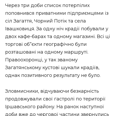
Через три доби список потерпілих
поповнився приватними підприємцями із
сіл Загаття, Чорний Потік та села
Івашковиця. За одну ніч крадії побували у
двох кафе-барах та одному магазині. Всі ці
торгові об”єкти географічно були
розташовані на одному маршруті.
Правоохоронці, у так званому
Загатянському кустові шукали крадіїв,
однак позитивного результату не було.
Зловмисники, відчуваючи безкарність
продовжували свої гастролі по території
Іршавського району. На ранок наступної
доби вже до чергової частини звернулись