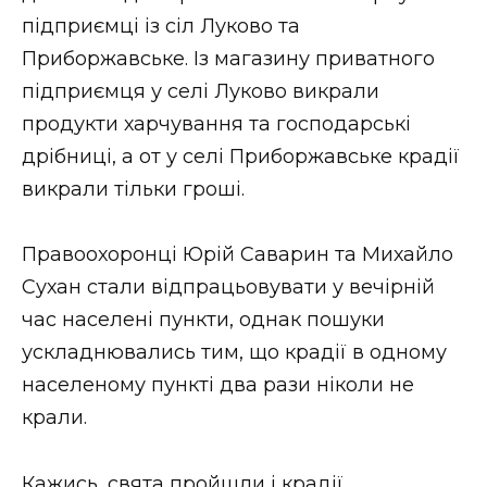
підприємці із сіл Луково та
Приборжавське. Із магазину приватного
підприємця у селі Луково викрали
продукти харчування та господарські
дрібниці, а от у селі Приборжавське крадії
викрали тільки гроші.
Правоохоронці Юрій Саварин та Михайло
Сухан стали відпрацьовувати у вечірній
час населені пункти, однак пошуки
ускладнювались тим, що крадії в одному
населеному пункті два рази ніколи не
крали.
Кажись, свята пройшли і крадії