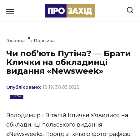
Перейти
до
РУБРИКИ
вмісту
Економіка
»
Головна
Політика
Здоров’я
Чи поб’ють Путіна? — Брати
Клички на обкладинці
Культура
видання «Newsweek»
Освіта
Опубліковано:
18:19, 30.03.2022
Події
ПОЛІТИКА
Політика
Володимир і Віталій Клички з’явилися на
Соціум
обкладинці польського видання
Спорт
«Newsweek». Поряд з їхньою фотографією