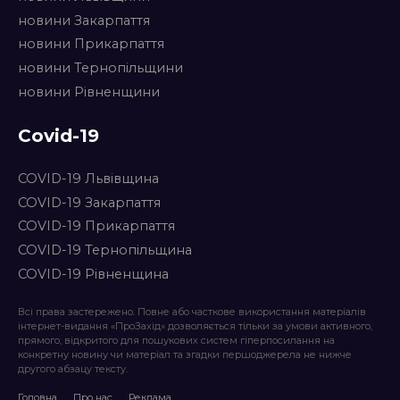
новини Закарпаття
новини Прикарпаття
новини Тернопільщини
новини Рівненщини
Covid-19
COVID-19 Львівщина
COVID-19 Закарпаття
COVID-19 Прикарпаття
COVID-19 Тернопільщина
COVID-19 Рівненщина
Всі права застережено. Повне або часткове використання матеріалів
інтернет-видання «ПроЗахід» дозволяється тільки за умови активного,
прямого, відкритого для пошукових систем гіперпосилання на
конкретну новину чи матеріал та згадки першоджерела не нижче
другого абзацу тексту.
Головна
Про нас
Реклама