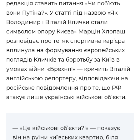
редакція ставить питання «Чи поб’ють
Стиль життя
вони Путіна?». У статті під назвою «Як
Втрачений Ужгород
Володимир і Віталій Клички стали
символом опору Києва» Марцін Хлопаш
Втрачений Ужгород (відеоверсія)
розповідає про те, як спортивна кар’єра
вплинула на формування європейських
поглядів Кличків та боротьбу за Київ в
ЗАКАРПАТСЬКІ НОВИНИ
умовах війни. «Брехня!» — кричить Віталій
англійською репортеру, відповідаючи на
російське повідомлення про те, що РФ
НОВИНИ ЗАХІДНОЇ УКРАЇНИ
атакує лише українські військові об’єкти.
ФОТО
— «Це військові об’єкти?!» — показує
він на руїни київських квартир, біля