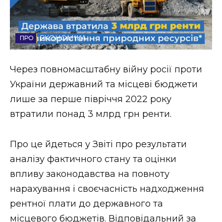
Стиль життя
Втрачений Ужгород
ЕКОНОМІКА
Втрачений Ужгород (відеоверсія)
Через повномасштабну війну росії проти
України державний та місцеві бюджети
лише за перше півріччя 2022 року
ЗАКАРПАТСЬКІ НОВИНИ
втратили понад 3 млрд грн ренти.
Про це йдеться у Звіті про результати
НОВИНИ ЗАХІДНОЇ УКРАЇНИ
аналізу фактичного стану та оцінки
впливу законодавства на повноту
ФОТО
нарахування і своєчасність надходження
рентної плати до державного та
місцевого бюджетів. Відповідальний за