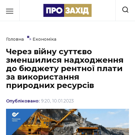
Перейти
до
РУБРИКИ
вмісту
Економіка
»
Головна
Економіка
Здоров’я
Через війну суттєво
зменшилися надходження
Культура
до бюджету рентної плати
Освіта
за використання
природних ресурсів
Події
Політика
Опубліковано:
9:20, 10.01.2023
Соціум
Спорт