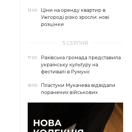
Ціни на оренду квартир в
13:00
Ужгороді різко зросли: нові
розцінки
5 СЕРПНЯ
Рахівська громада представила
17:00
українську культуру на
фестивалі в Румунії
Пластуни Мукачева відвідали
16:00
поранених військових