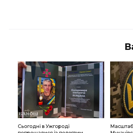
В
Сьогодні в Ужгороді
Масштабн
попрощалися із полеглим
Мукачівс