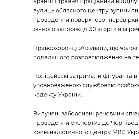
Уранці 1 травня працівники відділу 
вулиць обласного центру зупинили п
проведення поверхневої перевірки 
річного запоріжця 30 згортків із р
Правоохоронці з’ясували, що чолові
подальшого розповсюдження на тери
Поліцейські затримали фігуранта в 
уповноваженою службовою особою)
кодексу України.
Вилучені заборонені речовини спів
проведення експертиз до Чернівец
криміналістичного центру МВС Укра