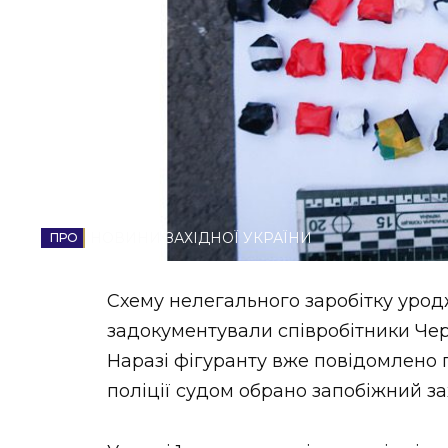
НОВИНИ ЗАХІДНОЇ УКРАЇНИ
ФОТО
ВІДЕО
НОВИНИ ЗАХІДНОЇ УКРАЇНИ
Схему нелегального заробітку урод
задокументували співробітники Чер
Наразі фігуранту вже повідомлено 
поліції судом обрано запобіжний з