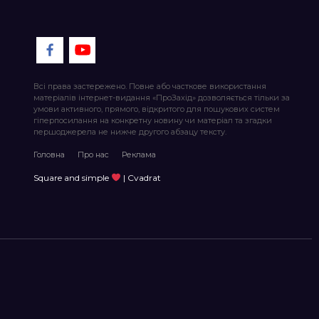
Всі права застережено. Повне або часткове використання
матеріалів інтернет-видання «ПроЗахід» дозволяється тільки за
умови активного, прямого, відкритого для пошукових систем
гіперпосилання на конкретну новину чи матеріал та згадки
першоджерела не нижче другого абзацу тексту.
Головна
Про нас
Реклама
Square and simple
| Cvadrat