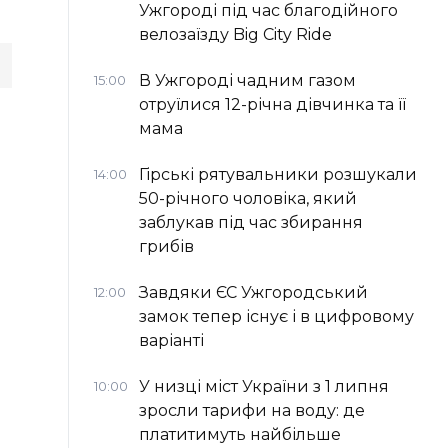
Ужгороді під час благодійного
велозаїзду Big Сity Ride
В Ужгороді чадним газом
15:00
отруїлися 12-річна дівчинка та її
мама
Гірські рятувальники розшукали
14:00
50-річного чоловіка, який
заблукав під час збирання
грибів
Завдяки ЄС Ужгородський
12:00
замок тепер існує і в цифровому
варіанті
У низці міст України з 1 липня
10:00
зросли тарифи на воду: де
платитимуть найбільше