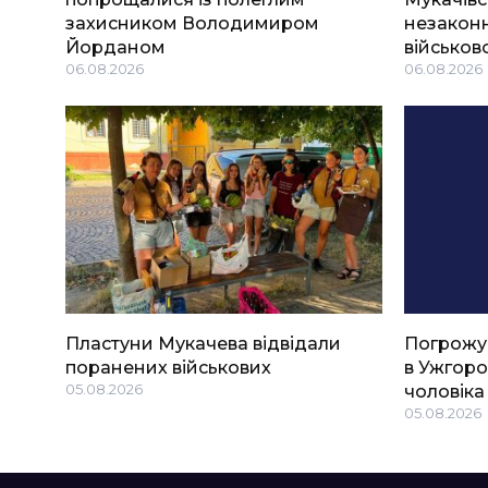
захисником Володимиром
незаконн
Йорданом
військов
06.08.2026
06.08.2026
Пластуни Мукачева відвідали
Погрожу
поранених військових
в Ужгоро
05.08.2026
чоловіка
05.08.2026