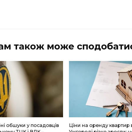
ам також може сподобати
і обшуки у посадовців
Ціни на оренду квартир 
ькому ТЦК і ВЛК –
Ужгороді різко зросли: н