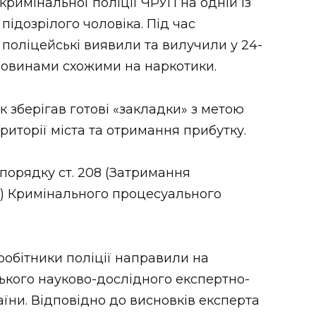
кримінальної поліції ЧРУП на одній із
ідозрілого чоловіка. Під час
поліцейські виявили та вилучили у 24-
ечовинами схожими на наркотики.
к зберігав готові «закладки» з метою
торії міста та отримання прибутку.
порядку ст. 208 (Затримання
 Кримінального процесуального
робітники поліції направили на
ького науково-дослідного експертно-
їни. Відповідно до висновків експерта