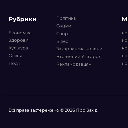
Рубрики
М
Політика
Соціум
Економіка
но
Спорт
Здоров’я
но
Відео
Культура
но
Закарпатські новини
Освіта
но
Втрачений Ужгород
Події
но
Рекламодавцям
Всі права застережено © 2026 Про Захід