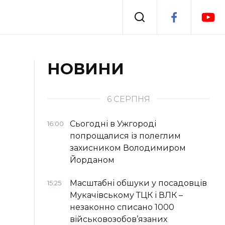
Події
НОВИНИ
я
Втрачений Ужгород
6 СЕРПНЯ
Сьогодні в Ужгороді
16:00
попрощалися із полеглим
захисником Володимиром
Йорданом
Масштабні обшуки у посадовців
15:25
Мукачівському ТЦК і ВЛК –
незаконно списано 1000
військовозобов’язаних