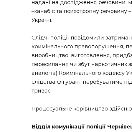
надані на дослідження речовини, мі
–канабіс та психотропну речовину –
Україні.
Слідчі поліції повідомили затриман
кримінального правопорушення, пер
виробництво, виготовлення, придба
пересилання чи збут наркотичних за
аналогів) Кримінального кодексу Ук
слідства фігурант перебуватиме пі
триває.
Процесуальне керівництво здійсню
Відділ комунікації поліції Черніве