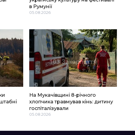
в Румунії
05.08.2026
ки
На Мукачівщині 8-річного
штабні
хлопчика травмував кінь: дитину
госпіталізували
05.08.2026