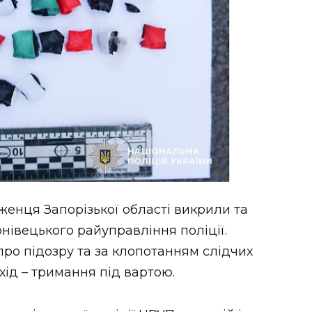
женця Запорізької області викрили та
нівецького райуправління поліції.
про підозру та за клопотанням слідчих
ахід – тримання під вартою.