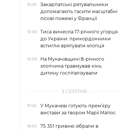
Закарпатські рятувальники
12:00
допомагають гасити масштабні
лісові пожежі у Франції
Тиса винесла 17-річного угорця
10:00
до України: прикордонники
встигли врятувати хлопця
На Мукачівщині 8-річного
10:00
хлопчика травмував кінь:
дитину госпіталізували
3 СЕРПНЯ
У Мукачеві готують прем’єру
17:00
вистави за твором Марії Матіос
75 351 гривню зібрали в
16:00