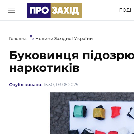
Перейти
ПОДІЇ
до
РУБРИКИ
вмісту
Економіка
Здоров’я
»
Головна
Новини Західної України
Буковинця підозрю
Політика
Соціум
наркотиків
Втрачений Ужгород
(відеоверсія)
Опубліковано:
15:30, 03.05.2025
ЗАКАРПАТСЬКІ НОВИНИ