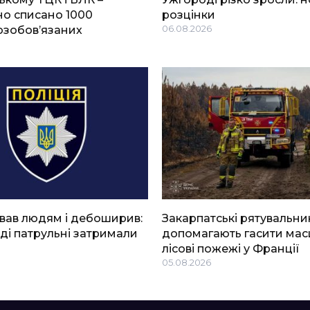
о списано 1000
розцінки
озобов’язаних
06.08.2026
вав людям і дебоширив:
Закарпатські рятувальни
ді патрульні затримали
допомагають гасити мас
лісові пожежі у Франції
05.08.2026