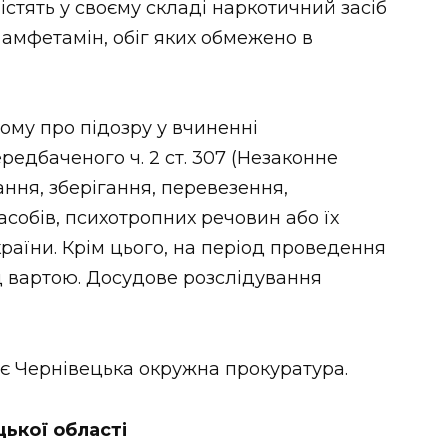
стять у своєму складі наркотичний засіб
 амфетамін, обіг яких обмежено в
ому про підозру у вчиненні
едбаченого ч. 2 ст. 307 (Незаконне
ння, зберігання, перевезення,
собів, психотропних речовин або їх
раїни. Крім цього, на період проведення
д вартою. Досудове розслідування
є Чернівецька окружна прокуратура.
цької області