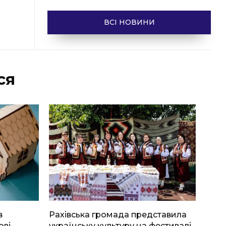
ВСІ НОВИНИ
ся
в
Рахівська громада представила
ові
українську культуру на фестивалі