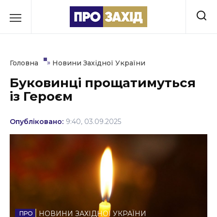
Перейти
до
РУБРИКИ
вмісту
Економіка
»
Головна
Новини Західної України
Здоров’я
Буковинці прощатимуться
із Героєм
Культура
Освіта
Опубліковано:
9:40, 03.09.2025
Події
Політика
Соціум
Спорт
НОВИНИ ЗАХІДНОЇ УКРАЇНИ