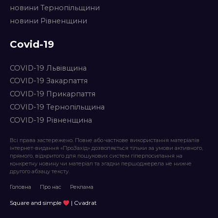
новини Тернопільщини
новини Рівненщини
Covid-19
COVID-19 Львівщина
COVID-19 Закарпаття
COVID-19 Прикарпаття
COVID-19 Тернопільщина
COVID-19 Рівненщина
Всі права застережено. Повне або часткове використання матеріалів
інтернет-видання «ПроЗахід» дозволяється тільки за умови активного,
прямого, відкритого для пошукових систем гіперпосилання на
конкретну новину чи матеріал та згадки першоджерела не нижче
другого абзацу тексту.
Головна
Про нас
Реклама
Square and simple
| Cvadrat