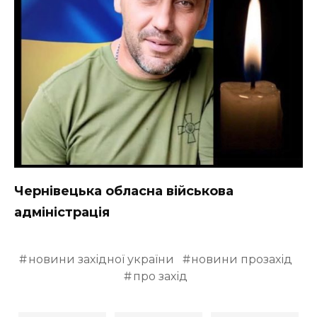
ВІДЕО
Чернівецька обласна військова
адміністрація
новини західної україни
новини прозахід
про захід