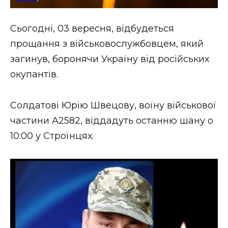
Стиль життя
Сьогодні, 03 вересня, відбудеться
Втрачений Ужгород
прощання з військовослужбовцем, який
Втрачений Ужгород (відеоверсія)
загинув, боронячи Україну від російських
окупантів.
Солдатові Юрію Швецову, воїну військової
ЗАКАРПАТСЬКІ НОВИНИ
частини А2582, віддадуть останню шану о
10:00 у Строїнцях.
НОВИНИ ЗАХІДНОЇ УКРАЇНИ
ФОТО