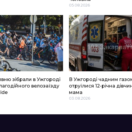
05.08.2026
ривню зібрали в Ужгороді
В Ужгороді чадним газо
благодійного велозаїзду
отруїлися 12-річна дівчин
Ride
мама
03.08.2026