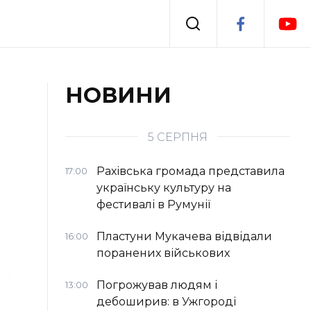
Події
НОВИНИ
я
Втрачений Ужгород
5 СЕРПНЯ
Рахівська громада представила
17:00
українську культуру на
фестивалі в Румунії
Пластуни Мукачева відвідали
16:00
поранених військових
Погрожував людям і
13:00
дебоширив: в Ужгороді