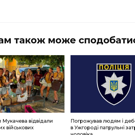
ам також може сподобати
 Мукачева відвідали
Погрожував людям і де
х військових
в Ужгороді патрульні за
чоловіка