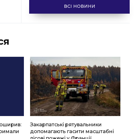
ВСІ НОВИНИ
ся
боширив:
Закарпатські рятувальники
тримали
допомагають гасити масштабні
лісові пожежі у Франції