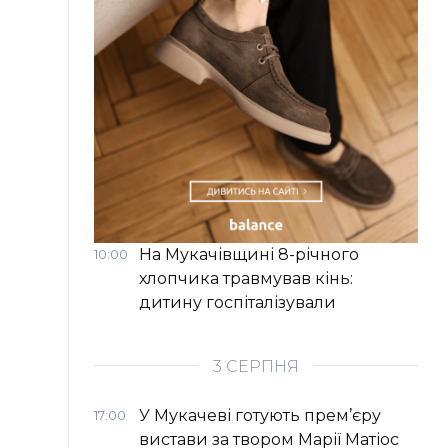
На Мукачівщині 8-річного
10:00
хлопчика травмував кінь:
дитину госпіталізували
3 СЕРПНЯ
У Мукачеві готують прем’єру
17:00
вистави за твором Марії Матіос