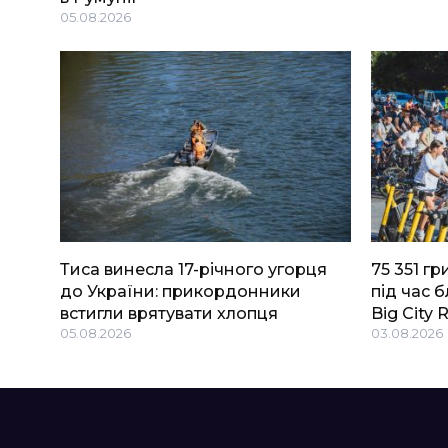
05.08.2026
Тиса винесла 17-річного угорця
75 351 г
до України: прикордонники
під час 
встигли врятувати хлопця
Big Сity 
05.08.2026
03.08.2026