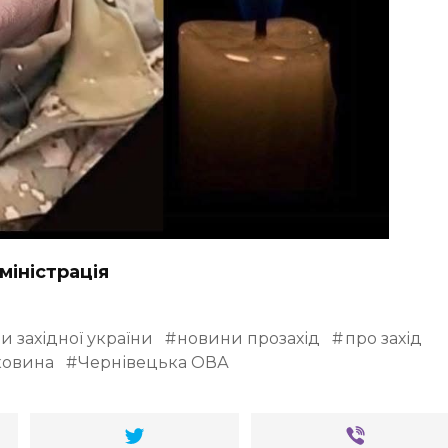
міністрація
и західної україни
новини прозахід
про захід
ковина
Чернівецька ОВА