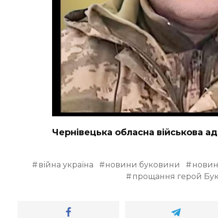
Чернівецька обласна військова ад
війна україна
новини буковини
новин
прощання герой Бу