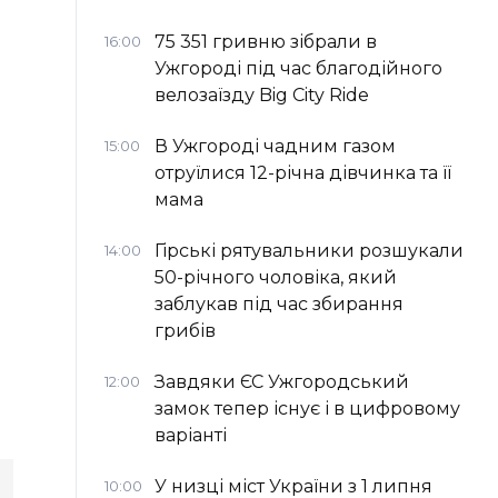
75 351 гривню зібрали в
16:00
Ужгороді під час благодійного
велозаїзду Big Сity Ride
В Ужгороді чадним газом
15:00
отруїлися 12-річна дівчинка та її
мама
Гірські рятувальники розшукали
14:00
50-річного чоловіка, який
заблукав під час збирання
грибів
Завдяки ЄС Ужгородський
12:00
замок тепер існує і в цифровому
варіанті
У низці міст України з 1 липня
10:00