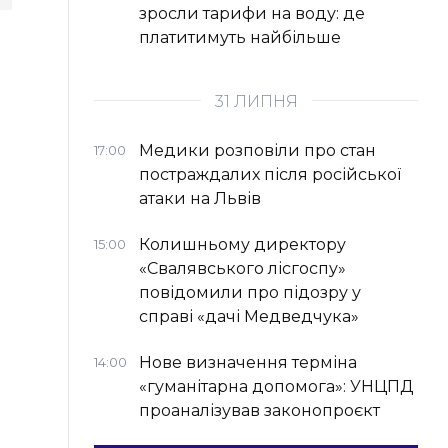
зросли тарифи на воду: де
платитимуть найбільше
31 ЛИПНЯ
Медики розповіли про стан
17:00
постраждалих після російської
атаки на Львів
Колишньому директору
15:00
«Свалявського лісгоспу»
повідомили про підозру у
справі «дачі Медведчука»
Нове визначення терміна
14:00
«гуманітарна допомога»: УНЦПД
проаналізував законопроєкт