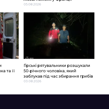
05.08.2026
м
Гірські рятувальники розшукали
ка та її
50-річного чоловіка, який
заблукав під час збирання грибів
03.08.2026