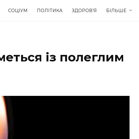
СОЦІУМ
ПОЛІТИКА
ЗДОРОВ’Я
БІЛЬШЕ
Культура
Освіта
еться із полеглим
Спорт
Стиль житт