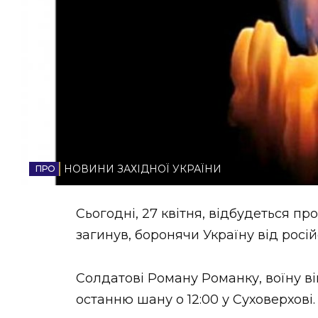
НОВИНИ ЗАХІДНОЇ УКРАЇНИ
ФОТО
ВІДЕО
НОВИНИ ЗАХІДНОЇ УКРАЇНИ
Сьогодні, 27 квітня, відбудеться п
загинув, боронячи Україну від росій
Солдатові Роману Романку, воїну ві
останню шану о 12:00 у Суховерхові.