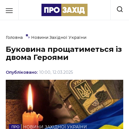
Перейти
до
РУБРИКИ
вмісту
Економіка
»
Головна
Новини Західної України
Здоров’я
Буковина прощатиметься із
двома Героями
Культура
Освіта
Опубліковано:
10:00, 12.03.2025
Події
Політика
Соціум
Спорт
НОВИНИ ЗАХІДНОЇ УКРАЇНИ