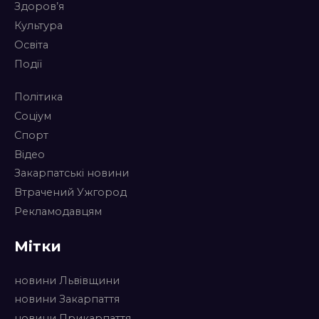
Здоров’я
Культура
Освіта
Події
Політика
Соціум
Спорт
Відео
Закарпатські новини
Втрачений Ужгород
Рекламодавцям
Мітки
новини Львівщини
новини Закарпаття
новини Прикарпаття