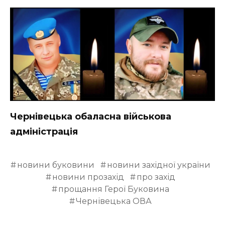
ВІДЕО
Чернівецька обаласна військова
адміністрація
новини буковини
новини західної україни
новини прозахід
про захід
прощання Герої Буковина
Чернівецька ОВА