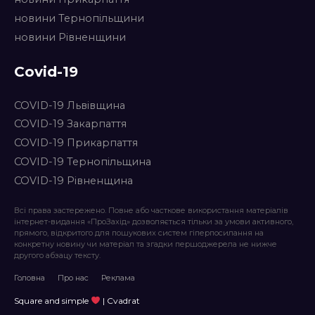
новини Тернопільщини
новини Рівненщини
Covid-19
COVID-19 Львівщина
COVID-19 Закарпаття
COVID-19 Прикарпаття
COVID-19 Тернопільщина
COVID-19 Рівненщина
Всі права застережено. Повне або часткове використання матеріалів
інтернет-видання «ПроЗахід» дозволяється тільки за умови активного,
прямого, відкритого для пошукових систем гіперпосилання на
конкретну новину чи матеріал та згадки першоджерела не нижче
другого абзацу тексту.
Головна
Про нас
Реклама
Square and simple
| Cvadrat