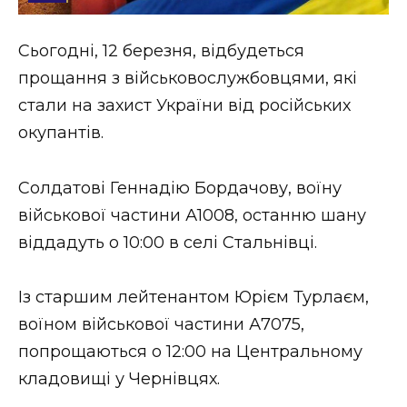
Стиль життя
Сьогодні, 12 березня, відбудеться
Втрачений Ужгород
прощання з військовослужбовцями, які
Втрачений Ужгород (відеоверсія)
стали на захист України від російських
окупантів.
Солдатові Геннадію Бордачову, воїну
ЗАКАРПАТСЬКІ НОВИНИ
військової частини А1008, останню шану
віддадуть о 10:00 в селі Стальнівці.
НОВИНИ ЗАХІДНОЇ УКРАЇНИ
Із старшим лейтенантом Юрієм Турлаєм,
воїном військової частини А7075,
ФОТО
попрощаються о 12:00 на Центральному
кладовищі у Чернівцях.