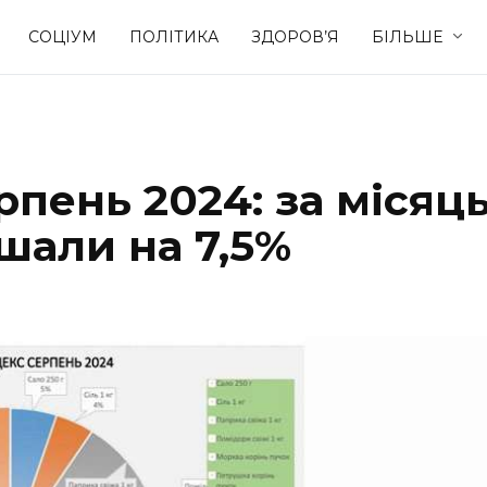
СОЦІУМ
ПОЛІТИКА
ЗДОРОВ’Я
БІЛЬШЕ
Культура
Освіта
рпень 2024: за місяц
Спорт
Стиль житт
али на 7,5%