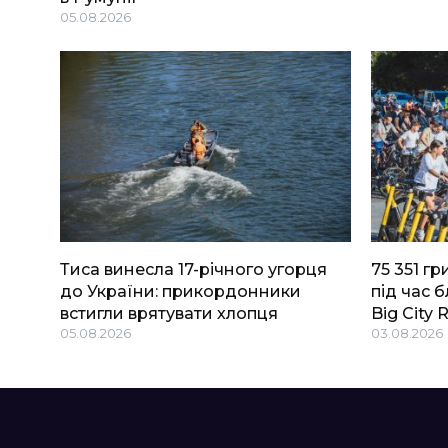
05.08.2026
Тиса винесла 17-річного угорця
75 351 г
до України: прикордонники
під час 
встигли врятувати хлопця
Big Сity 
05.08.2026
03.08.2026