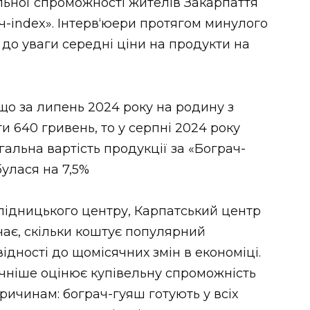
льної спроможності жителів Закарпаття
ч-index». Інтерв‘юери протягом минулого
до уваги середні ціни на продукти на
що за липень 2024 року на родину з
и 640 гривень, то у серпні 2024 року
агальна вартість продукції за «Бограч-
булася на 7,5%
ослідницького центру, Карпатський центр
чає, скільки коштує популярний
ідності до щомісячних змін в економіці.
чніше оцінює купівельну спроможність
ричинам: бограч-гуяш готують у всіх