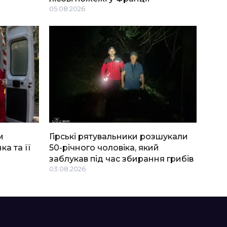
05.08.2026
м
Гірські рятувальники розшукали
ка та її
50-річного чоловіка, який
заблукав під час збирання грибів
03.08.2026