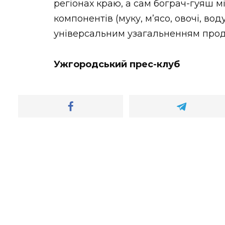
регіонах краю, а сам бограч-гуяш м
компонентів (муку, м’ясо, овочі, вод
універсальним узагальненням прод
Ужгородський прес-клуб