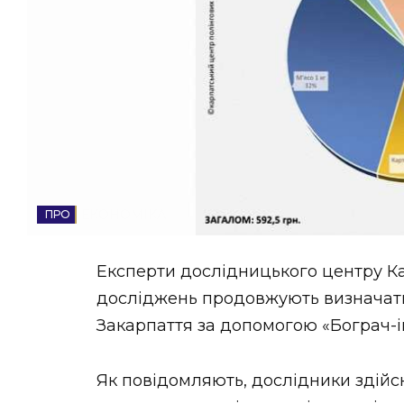
НОВИНИ ЗАХІДНОЇ УКРАЇНИ
ФОТО
ВІДЕО
ЕКОНОМІКА
Експерти дослідницького центру К
досліджень продовжують визначати
Закарпаття за допомогою «Бограч-i
Як повідомляють, дослідники здійс