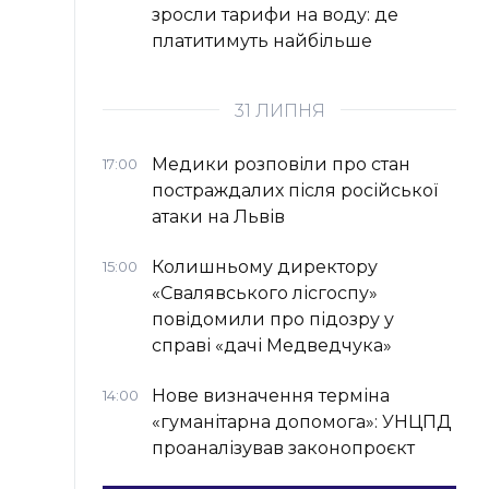
зросли тарифи на воду: де
платитимуть найбільше
31 ЛИПНЯ
Медики розповіли про стан
17:00
постраждалих після російської
атаки на Львів
Колишньому директору
15:00
«Свалявського лісгоспу»
повідомили про підозру у
справі «дачі Медведчука»
Нове визначення терміна
14:00
«гуманітарна допомога»: УНЦПД
проаналізував законопроєкт