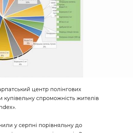
арпатський центр полінгових
 купівельну спроможність жителів
ndex».
нили у серпні порівняльну до