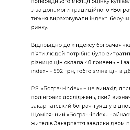
попереднього місяця оцінку купіве
з-за допомоги традиційного «Богра
тижня вираховували індекс, беручи 
ринку.
Відповідно до «індексу бограча» як
п’яти людей потрібно було витратит
різниця цін склала 48 гривень – і з
index» – 592 грн, тобто зміна цін від
P.S. «Бограч-index» – це винахід д
полінгових досліджень, який визна
закарпатський бограч-гуяш у відпов
Щомісячний «Бограч-index» найнао
жителів Закарпаття завдяки двом п