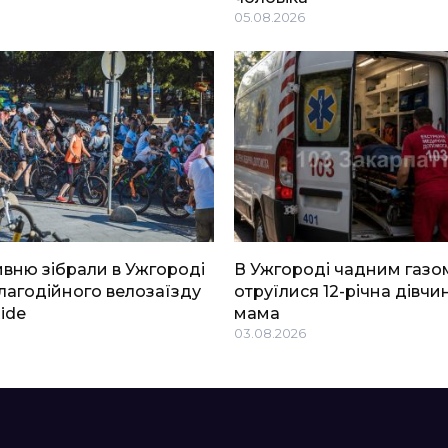
05.08.2026
ривню зібрали в Ужгороді
В Ужгороді чадним газо
благодійного велозаїзду
отруїлися 12-річна дівчин
Ride
мама
03.08.2026