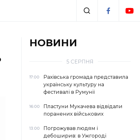
Події
НОВИНИ
ь
я
Втрачений Ужгород
5 СЕРПНЯ
Рахівська громада представила
17:00
українську культуру на
фестивалі в Румунії
Пластуни Мукачева відвідали
16:00
поранених військових
Погрожував людям і
13:00
дебоширив: в Ужгороді