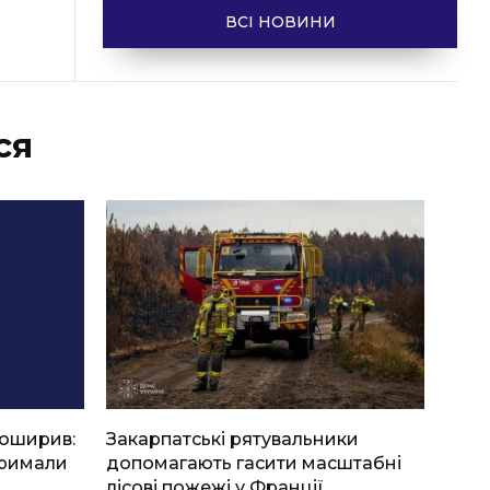
ВСІ НОВИНИ
ся
боширив:
Закарпатські рятувальники
тримали
допомагають гасити масштабні
лісові пожежі у Франції