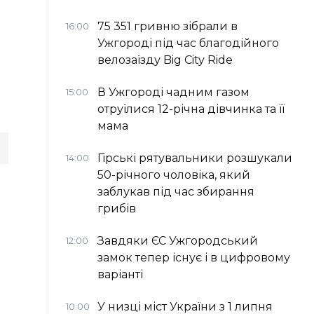
75 351 гривню зібрали в
16:00
Ужгороді під час благодійного
велозаїзду Big Сity Ride
В Ужгороді чадним газом
15:00
отруїлися 12-річна дівчинка та її
мама
Гірські рятувальники розшукали
14:00
50-річного чоловіка, який
заблукав під час збирання
грибів
Завдяки ЄС Ужгородський
12:00
замок тепер існує і в цифровому
варіанті
У низці міст України з 1 липня
10:00