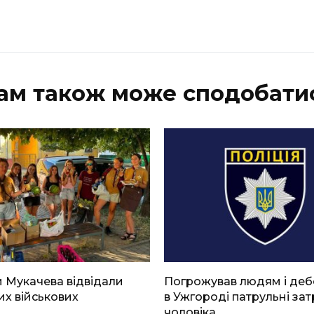
ам також може сподобати
 Мукачева відвідали
Погрожував людям і де
х військових
в Ужгороді патрульні за
чоловіка