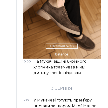
На Мукачівщині 8-річного
10:00
хлопчика травмував кінь:
дитину госпіталізували
3 СЕРПНЯ
У Мукачеві готують прем’єру
17:00
вистави за твором Марії Матіос