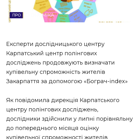
Стиль життя
ЕКОНОМІКА
Втрачений Ужгород
Втрачений Ужгород (відеоверсія)
Експерти дослідницького центру
Карпатський центр полінгових
досліджень продовжують визначати
ЗАКАРПАТСЬКІ НОВИНИ
купівельну спроможність жителів
Закарпаття за допомогою «Бограч-index»
НОВИНИ ЗАХІДНОЇ УКРАЇНИ
Як повідомила дирекція Карпатського
центру полінгових досліджень,
ФОТО
дослідники здійснили у липні порівняльну
до попереднього місяця оцінку
купівельної спроможності жителів