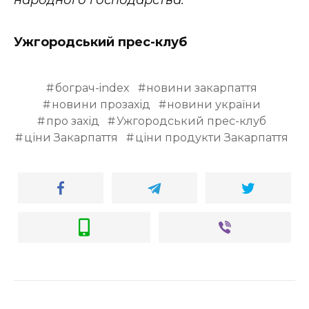
Ужгородський прес-клуб
бограч-index
новини закарпаття
новини прозахід
новини україни
про захід
Ужгородський прес-клуб
ціни Закарпаття
ціни продукти Закарпаття