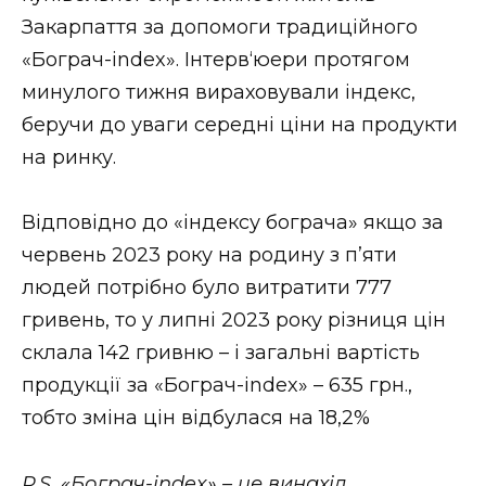
ВІДЕО
Закарпаття за допомоги традиційного
«Бограч-index». Інтерв‘юери протягом
минулого тижня вираховували індекс,
беручи до уваги середні ціни на продукти
на ринку.
Відповідно до «індексу бограча» якщо за
червень 2023 року на родину з п’яти
людей потрібно було витратити 777
гривень, то у липні 2023 року різниця цін
склала 142 гривню – і загальні вартість
продукції за «Бограч-index» – 635 грн.,
тобто зміна цін відбулася на 18,2%
P.S. «Бограч-index» – це винахід