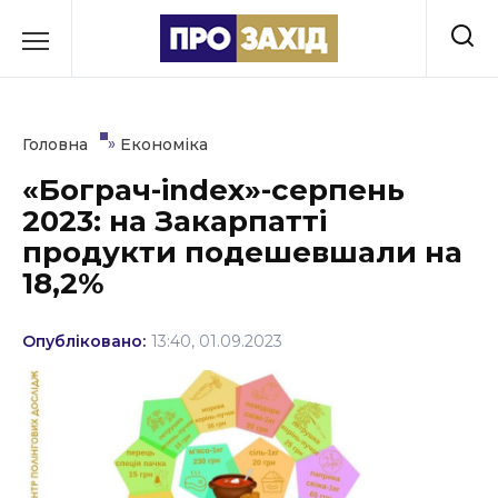
Перейти
до
РУБРИКИ
вмісту
Економіка
»
Головна
Економіка
Здоров’я
«Бограч-index»-серпень
2023: на Закарпатті
Культура
продукти подешевшали на
Освіта
18,2%
Події
Опубліковано:
13:40, 01.09.2023
Політика
Соціум
Спорт