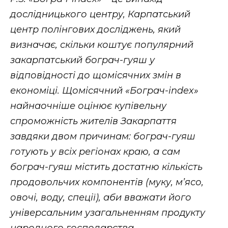
дослідницького центру, Карпатський
центр полінгових досліджень, який
визначає, скільки коштує популярний
закарпатський бограч-гуяш у
відповідності до щомісячних змін в
економіці. Щомісячний «Бограч-index»
найнаочніше оцінює купівельну
спроможність жителів Закарпаття
завдяки двом причинам: бограч-гуяш
готують у всіх регіонах краю, а сам
бограч-гуяш містить достатню кількість
продовольчих компонентів (муку, м’ясо,
овочі, воду, спеції), аби вважати його
універсальним узагальненням продукту
народного господарства.