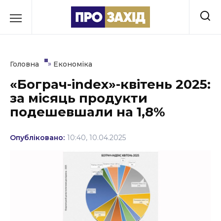
Перейти
до
РУБРИКИ
вмісту
Економіка
»
Головна
Економіка
Здоров’я
«Бограч-index»-квітень 2025:
за місяць продукти
Культура
подешевшали на 1,8%
Освіта
Опубліковано:
10:40, 10.04.2025
Події
Політика
Соціум
Спорт